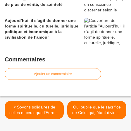
de plus de vérité, de sainteté
Aujourd’hui, il s’agit de donner une
forme spirituelle, culturelle, juridique,
politique et économique à la
civilisation de l’amour
Commentaires
Ajouter un commentaire
< Soyons solidaires de
Qui oublie que le sacrifice
celles et ceux que l’Europe
de Celui qui, étant divin ne
évacue
retint pas le rang qui
l'égalait à Dieu, est celui qui
s'anéantit lui-même ? >