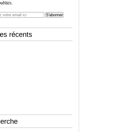
publiés.
les récents
erche