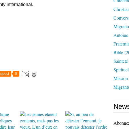
Chrétien
y international.
Christia
Convers
Migrati
Antoine
Fraternit
Bible
(2
Sainteté
Spirituel
epost
0
Mission
Migrant
News
Abonnez-