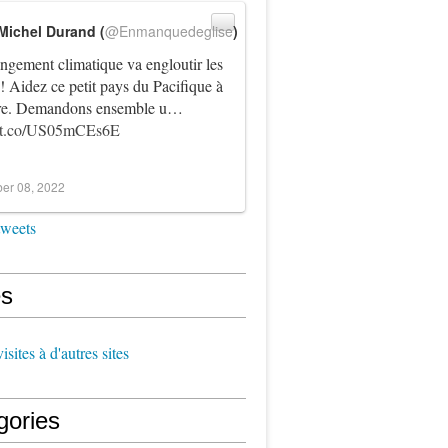
Michel Durand (
@Enmanquedeglise
)
ngement climatique va engloutir les
! Aidez ce petit pays du Pacifique à
vre. Demandons ensemble u…
//t.co/US05mCEs6E
er 08, 2022
tweets
s
sites à d'autres sites
gories