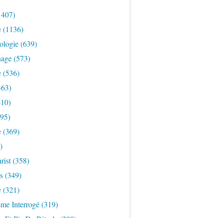
1407)
e
(1136)
ologie
(639)
nage
(573)
e
(536)
463)
10)
95)
e
(369)
)
rist
(358)
s
(349)
e
(321)
sme Interrogé
(319)