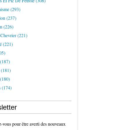
s Et Pic De Pétrole
(308)
nisme
(293)
ion
(237)
on
(226)
 Chevrier
(221)
é
(221)
05)
(187)
(181)
(180)
s
(174)
letter
vous pour être averti des nouveaux