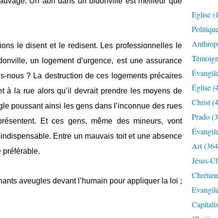
sauvage. Un abri dans un bidonville est meilleur que
Eglise
(
Politiqu
Anthrop
ons le disent et le redisent. Les professionnelles le
Témoig
bidonville, un logement d’urgence, est une assurance
Évangil
ns-nous ? La destruction de ces logements précaires
Église
(
et à la rue alors qu’il devrait prendre les moyens de
Christ
(4
ungle poussant ainsi les gens dans l’inconnue des rues
Prado
(3
 présentent. Et ces gens, même des mineurs, vont
Évangil
ri indispensable. Entre un mauvais toit et une absence
Art
(364
 préférable.
Jésus-Ch
Chrétien
nts aveugles devant l’humain pour appliquer la loi ;
Evangil
Capitali