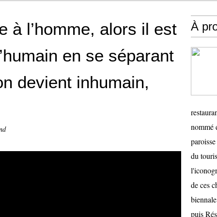
se à l’homme, alors il est
À pr
 l’humain en se séparant
 on devient inhumain,
restauran
nommé en
nd
paroisse 
du touris
l'iconog
de ces ch
biennale
puis Ré