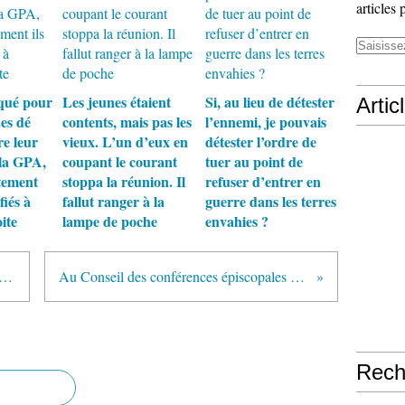
articles 
qué pour
Les jeunes étaient
Si, au lieu de détester
Artic
es dé
contents, mais pas les
l’ennemi, je pouvais
re leur
vieux. L’un d’eux en
détester l’ordre de
 la GPA,
coupant le courant
tuer au point de
tement
stoppa la réunion. Il
refuser d’entrer en
fiés à
fallut ranger à la
guerre dans les terres
ite
lampe de poche
envahies ?
ion que Dieu adresse aux apôtres est valable pour nous aujourd’hui : écoutons le Christ qui nous parle
Au Conseil des conférences épiscopales d’Europe, on évoque le boycott d’une réunion commune avec la Comece sur la question des migrants
Rech