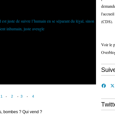
demande 
l'accueil
(CDS).
Voir le 
Overblo
Suiv
:
1
-
2
-
3
-
4
Twitt
es, bombes ? Qui vend ?