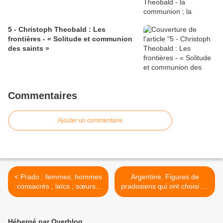
5 - Christoph Theobald : Les
frontières - « Solitude et communion
des saints »
Commentaires
Ajouter un commentaire
< Prado : femmes, hommes
Argentine. Figures de
consacrés ; laïcs ; sœurs ;
pradosiens qui ont choisi de
diacres ; prêtres – Que
vivre au milieu de
c’est beau Jésus-Christ !
populations pauvres, en
ville ou dans les zones
Hébergé par Overblog