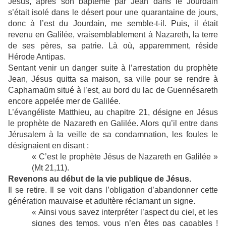
Jésus, après son baptême par Jean dans le Jourdain
s’était isolé dans le désert pour une quarantaine de jours,
donc à l’est du Jourdain, me semble-t-il. Puis, il était
revenu en Galilée, vraisemblablement à Nazareth, la terre
de ses pères, sa patrie. Là où, apparemment, réside
Hérode Antipas.
Sentant venir un danger suite à l’arrestation du prophète
Jean, Jésus quitta sa maison, sa ville pour se rendre à
Capharnaüm situé à l’est, au bord du lac de Guennésareth
encore appelée mer de Galilée.
L’évangéliste Matthieu, au chapitre 21, désigne en Jésus
le prophète de Nazareth en Galilée. Alors qu’il entre dans
Jérusalem à la veille de sa condamnation, les foules le
désignaient en disant :
« C’est le prophète Jésus de Nazareth en Galilée »
(Mt 21,11).
Revenons au début de la vie publique de Jésus.
Il se retire. Il se voit dans l’obligation d’abandonner cette
génération mauvaise et adultère réclamant un signe.
« Ainsi vous savez interpréter l’aspect du ciel, et les
signes des temps, vous n’en êtes pas capables !