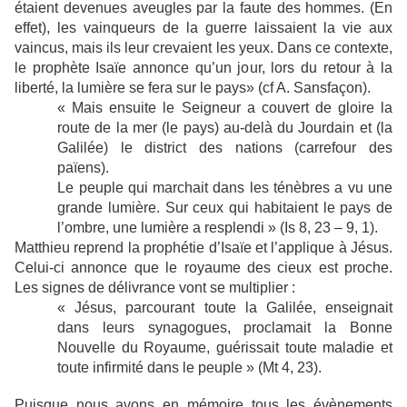
étaient devenues aveugles par la faute des hommes. (En
effet), les vainqueurs de la guerre laissaient la vie aux
vaincus, mais ils leur crevaient les yeux. Dans ce contexte,
le prophète Isaïe annonce qu’un jour, lors du retour à la
liberté, la lumière se fera sur le pays» (cf A. Sansfaçon).
« Mais ensuite le Seigneur a couvert de gloire la
route de la mer (le pays) au-delà du Jourdain et (la
Galilée) le district des nations (carrefour des
païens).
Le peuple qui marchait dans les ténèbres a vu une
grande lumière. Sur ceux qui habitaient le pays de
l’ombre, une lumière a resplendi » (Is 8, 23 – 9, 1).
Matthieu reprend la prophétie d’Isaïe et l’applique à Jésus.
Celui-ci annonce que le royaume des cieux est proche.
Les signes de délivrance vont se multiplier :
« Jésus, parcourant toute la Galilée, enseignait
dans leurs synagogues, proclamait la Bonne
Nouvelle du Royaume, guérissait toute maladie et
toute infirmité dans le peuple » (Mt 4, 23).
Puisque nous avons en mémoire tous les évènements