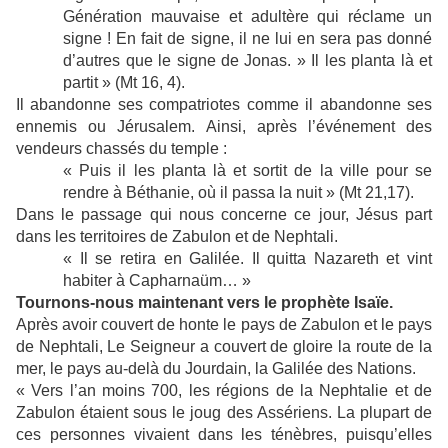
Génération mauvaise et adultère qui réclame un
signe ! En fait de signe, il ne lui en sera pas donné
d’autres que le signe de Jonas. » Il les planta là et
partit » (Mt 16, 4).
Il abandonne ses compatriotes comme il abandonne ses
ennemis ou Jérusalem. Ainsi, après l’événement des
vendeurs chassés du temple :
« Puis il les planta là et sortit de la ville pour se
rendre à Béthanie, où il passa la nuit » (Mt 21,17).
Dans le passage qui nous concerne ce jour, Jésus part
dans les territoires de Zabulon et de Nephtali.
« Il se retira en Galilée. Il quitta Nazareth et vint
habiter à Capharnaüm… »
Tournons-nous maintenant vers le prophète Isaïe.
Après avoir couvert de honte le pays de Zabulon et le pays
de Nephtali, Le Seigneur a couvert de gloire la route de la
mer, le pays au-delà du Jourdain, la Galilée des Nations.
« Vers l’an moins 700, les régions de la Nephtalie et de
Zabulon étaient sous le joug des Assériens. La plupart de
ces personnes vivaient dans les ténèbres, puisqu’elles