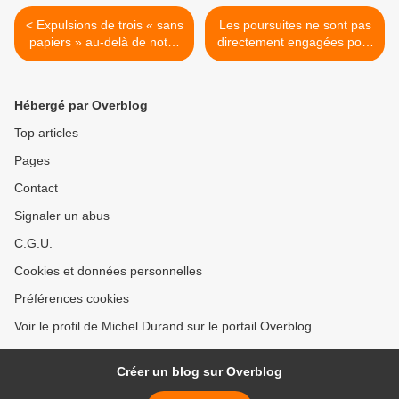
< Expulsions de trois « sans
Les poursuites ne sont pas
papiers » au-delà de notre
directement engagées pour
communauté de Grenoble,
“aide à l'entrée et au
c'est l'ensemble du
séjour” (délit de solidarité),
Mouvement qui est touché
il y d'autres chefs
Hébergé par Overblog
d'accusation >
Top articles
Pages
Contact
Signaler un abus
C.G.U.
Cookies et données personnelles
Préférences cookies
Voir le profil de Michel Durand sur le portail Overblog
Créer un blog sur Overblog