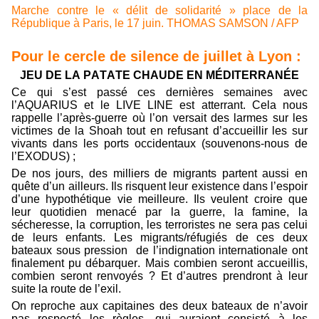
Marche contre le « délit de solidarité » place de la
République à Paris, le 17 juin. THOMAS SAMSON / AFP
Pour le cercle de silence de juillet à Lyon :
JEU DE LA PATATE CHAUDE EN MÉDITERRANÉE
Ce qui s’est passé ces dernières semaines avec
l’AQUARIUS et le LIVE LINE est atterrant. Cela nous
rappelle l’après-guerre où l’on versait des larmes sur les
victimes de la Shoah tout en refusant d’accueillir les sur
vivants dans les ports occidentaux (souvenons-nous de
l’EXODUS) ;
De nos jours, des milliers de migrants partent aussi en
quête d’un ailleurs. Ils risquent leur existence dans l’espoir
d’une hypothétique vie meilleure. Ils veulent croire que
leur quotidien menacé par la guerre, la famine, la
sécheresse, la corruption, les terroristes ne sera pas celui
de leurs enfants. Les migrants/réfugiés de ces deux
bateaux sous pression de l’indignation internationale ont
finalement pu débarquer. Mais combien seront accueillis,
combien seront renvoyés ? Et d’autres prendront à leur
suite la route de l’exil.
On reproche aux capitaines des deux bateaux de n’avoir
pas respecté les règles, qui auraient consisté à les