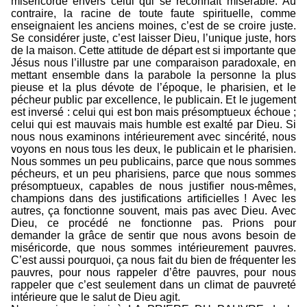
miséricorde envers celui qui se reconnaît misérable. Au
contraire, la racine de toute faute spirituelle, comme
enseignaient les anciens moines, c’est de se croire juste.
Se considérer juste, c’est laisser Dieu, l’unique juste, hors
de la maison. Cette attitude de départ est si importante que
Jésus nous l’illustre par une comparaison paradoxale, en
mettant ensemble dans la parabole la personne la plus
pieuse et la plus dévote de l’époque, le pharisien, et le
pécheur public par excellence, le publicain. Et le jugement
est inversé : celui qui est bon mais présomptueux échoue ;
celui qui est mauvais mais humble est exalté par Dieu. Si
nous nous examinons intérieurement avec sincérité, nous
voyons en nous tous les deux, le publicain et le pharisien.
Nous sommes un peu publicains, parce que nous sommes
pécheurs, et un peu pharisiens, parce que nous sommes
présomptueux, capables de nous justifier nous-mêmes,
champions dans des justifications artificielles ! Avec les
autres, ça fonctionne souvent, mais pas avec Dieu. Avec
Dieu, ce procédé ne fonctionne pas. Prions pour
demander la grâce de sentir que nous avons besoin de
miséricorde, que nous sommes intérieurement pauvres.
C’est aussi pourquoi, ça nous fait du bien de fréquenter les
pauvres, pour nous rappeler d’être pauvres, pour nous
rappeler que c’est seulement dans un climat de pauvreté
intérieure que le salut de Dieu agit.