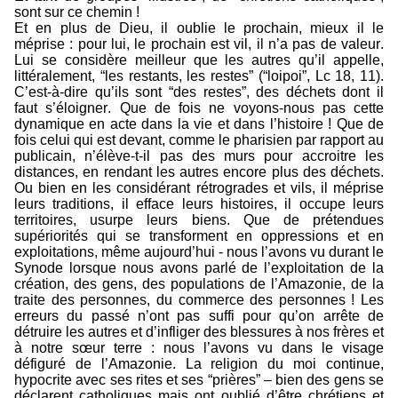
sont sur ce chemin !
Et en plus de Dieu, il oublie le prochain, mieux il le
méprise : pour lui, le prochain est vil, il n’a pas de valeur.
Lui se considère meilleur que les autres qu’il appelle,
littéralement, “les restants, les restes” (“loipoi”, Lc 18, 11).
C’est-à-dire qu’ils sont “des restes”, des déchets dont il
faut s’éloigner. Que de fois ne voyons-nous pas cette
dynamique en acte dans la vie et dans l’histoire ! Que de
fois celui qui est devant, comme le pharisien par rapport au
publicain, n’élève-t-il pas des murs pour accroitre les
distances, en rendant les autres encore plus des déchets.
Ou bien en les considérant rétrogrades et vils, il méprise
leurs traditions, il efface leurs histoires, il occupe leurs
territoires, usurpe leurs biens. Que de prétendues
supériorités qui se transforment en oppressions et en
exploitations, même aujourd’hui - nous l’avons vu durant le
Synode lorsque nous avons parlé de l’exploitation de la
création, des gens, des populations de l’Amazonie, de la
traite des personnes, du commerce des personnes ! Les
erreurs du passé n’ont pas suffi pour qu’on arrête de
détruire les autres et d’infliger des blessures à nos frères et
à notre sœur terre : nous l’avons vu dans le visage
défiguré de l’Amazonie. La religion du moi continue,
hypocrite avec ses rites et ses “prières” – bien des gens se
déclarent catholiques mais ont oublié d’être chrétiens et