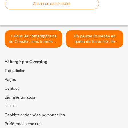
Ajouter un commentaire
< Pour les contemporains
Un peuple immense en
du Concile, ceux formés en
quête de fraternité, de
1960- 1970 (80),
justice et de vérité, dans les
l’événement est devenu
rues et sur les places.
mythique - un secret étouffé
Doivent-ils adorer les
Hébergé par Overblog
par l’Église ?
productivistes ? >
Top articles
Pages
Contact
Signaler un abus
C.G.U.
Cookies et données personnelles
Préférences cookies