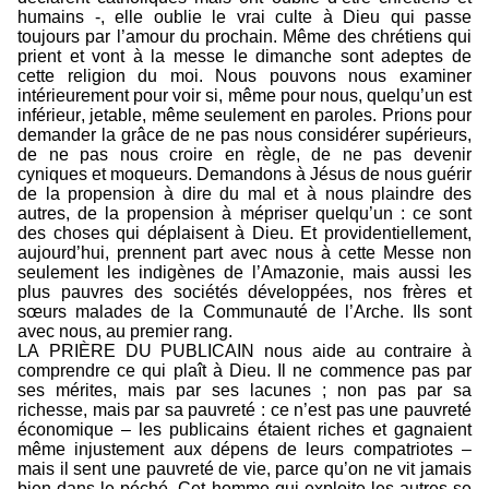
humains -, elle oublie le vrai culte à Dieu qui passe
toujours par l’amour du prochain. Même des chrétiens qui
prient et vont à la messe le dimanche sont adeptes de
cette religion du moi. Nous pouvons nous examiner
intérieurement pour voir si, même pour nous, quelqu’un est
inférieur, jetable, même seulement en paroles. Prions pour
demander la grâce de ne pas nous considérer supérieurs,
de ne pas nous croire en règle, de ne pas devenir
cyniques et moqueurs. Demandons à Jésus de nous guérir
de la propension à dire du mal et à nous plaindre des
autres, de la propension à mépriser quelqu’un : ce sont
des choses qui déplaisent à Dieu. Et providentiellement,
aujourd’hui, prennent part avec nous à cette Messe non
seulement les indigènes de l’Amazonie, mais aussi les
plus pauvres des sociétés développées, nos frères et
sœurs malades de la Communauté de l’Arche. Ils sont
avec nous, au premier rang.
LA PRIÈRE DU PUBLICAIN nous aide au contraire à
comprendre ce qui plaît à Dieu. Il ne commence pas par
ses mérites, mais par ses lacunes ; non pas par sa
richesse, mais par sa pauvreté : ce n’est pas une pauvreté
économique – les publicains étaient riches et gagnaient
même injustement aux dépens de leurs compatriotes –
mais il sent une pauvreté de vie, parce qu’on ne vit jamais
bien dans le péché. Cet homme qui exploite les autres se