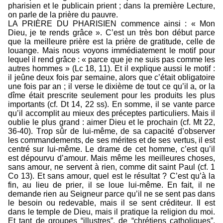
pharisien et le publicain prient ; dans la première Lecture,
on parle de la prière du pauvre.
LA PRIÈRE DU PHARISIEN commence ainsi : « Mon
Dieu, je te rends grâce ». C’est un très bon début parce
que la meilleure prière est la prière de gratitude, celle de
louange. Mais nous voyons immédiatement le motif pour
lequel il rend grâce : « parce que je ne suis pas comme les
autres hommes » (Lc 18, 11). Et il explique aussi le motif :
il jeûne deux fois par semaine, alors que c’était obligatoire
une fois par an ; il verse le dixième de tout ce qu’il a, or la
dîme était prescrite seulement pour les produits les plus
importants (cf. Dt 14, 22 ss). En somme, il se vante parce
qu’il accomplit au mieux des préceptes particuliers. Mais il
oublie le plus grand : aimer Dieu et le prochain (cf. Mt 22,
36-40). Trop sûr de lui-même, de sa capacité d’observer
les commandements, de ses mérites et de ses vertus, il est
centré sur lui-même. Le drame de cet homme, c’est qu’il
est dépourvu d’amour. Mais même les meilleures choses,
sans amour, ne servent à rien, comme dit saint Paul (cf. 1
Co 13). Et sans amour, quel est le résultat ? C’est qu’à la
fin, au lieu de prier, il se loue lui-même. En fait, il ne
demande rien au Seigneur parce qu’il ne se sent pas dans
le besoin ou redevable, mais il se sent créditeur. Il est
dans le temple de Dieu, mais il pratique la religion du moi.
Et tant de groupes “illustres”, de “chrétiens catholiques”,