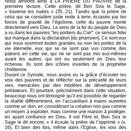
Nous arrivons ainsi à LA PRIERE DU PAUVRE de la
première lecture. Cette prière, dit Ben Sira le Sage,
« traverse les nuées » (35, 21). Tandis que la prière de
celui qui se considère juste reste à terre, écrasée par les
forces de gravité de l’égoïsme, celle du pauvre monte
directement vers Dieu. Le sens de la foi du peuple de Dieu
a vu dans les pauvres “les portiers du Ciel”: ce sensus fidei
qui manque dans la déclaration [du pharisien]. Ce sont eux
qui nous ouvriront toutes grandes ou non les portes de la
vie éternelle, eux qui se ne sont pas vus comme des
patrons en cette vie, qui ne se sont pas mis eux-mêmes
avant les autres, qui ont eu seulement en Dieu leur
richesse. Ils sont des icônes vivantes de la prophétie
chrétienne.
Durant ce Synode, nous avons eu la grâce d’écouter les
voix des pauvres et de réfléchir sur la précarité de leurs
vies, menacées par des modèles de développement
prédateurs. Et pourtant, précisément dans cette situation,
beaucoup nous ont témoigné qu’il est possible de regarder
la réalité différemment, en l’accueillant à mains ouvertes
comme un don, en considérant la création non pas comme
un moyen à exploiter, mais comme une maison à protéger,
en ayant confiance en Dieu. Il est Père et, Ben Sira le
Sage le dit encore, « il écoute la prière de l’opprimé » (v.
16). Et bien des fois, même dans l’Eglise, les voix des