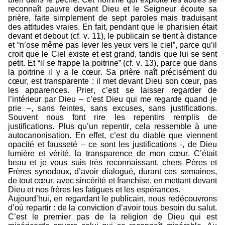
reconnaît pauvre devant Dieu et le Seigneur écoute sa
prière, faite simplement de sept paroles mais traduisant
des attitudes vraies. En fait, pendant que le pharisien était
devant et debout (cf. v. 11), le publicain se tient à distance
et “n’ose même pas lever les yeux vers le ciel”, parce qu’il
croit que le Ciel existe et est grand, tandis que lui se sent
petit. Et “il se frappe la poitrine” (cf. v. 13), parce que dans
la poitrine il y a le cœur. Sa prière naît précisément du
cœur, est transparente : il met devant Dieu son cœur, pas
les apparences. Prier, c’est se laisser regarder de
l’intérieur par Dieu – c’est Dieu qui me regarde quand je
prie –, sans feintes, sans excuses, sans justifications.
Souvent nous font rire les repentirs remplis de
justifications. Plus qu’un repentir, cela ressemble à une
autocanonisation. En effet, c’est du diable que viennent
opacité et fausseté – ce sont les justifications -, de Dieu
lumière et vérité, la transparence de mon cœur. C’était
beau et je vous suis très reconnaissant, chers Pères et
Frères synodaux, d’avoir dialogué, durant ces semaines,
de tout cœur, avec sincérité et franchise, en mettant devant
Dieu et nos frères les fatigues et les espérances.
Aujourd’hui, en regardant le publicain, nous redécouvrons
d’où repartir : de la conviction d’avoir tous besoin du salut.
C’est le premier pas de la religion de Dieu qui est