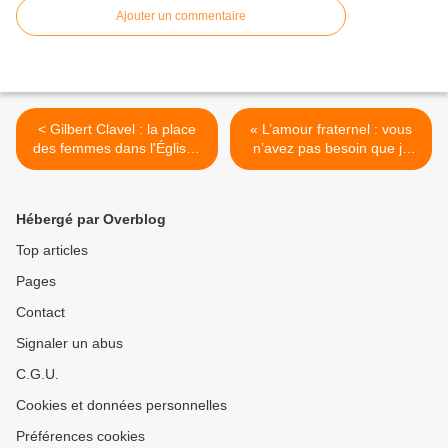
Ajouter un commentaire
< Gilbert Clavel : la place
« L’amour fraternel : vous
des femmes dans l'Église :
n’avez pas besoin que je
sortir des malentendus de
vous en parle car vous avez
l'Histoire
appris de Dieu à vous aimer
les uns les autres » - St
Hébergé par Overblog
Paul >
Top articles
Pages
Contact
Signaler un abus
C.G.U.
Cookies et données personnelles
Préférences cookies