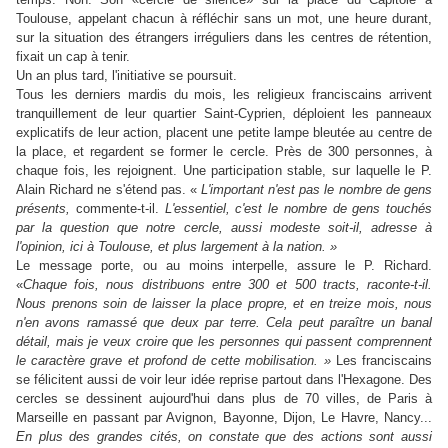
Toulouse, appelant chacun à réfléchir sans un mot, une heure durant,
sur la situation des étrangers irréguliers dans les centres de rétention,
fixait un cap à tenir.
Un an plus tard, l'initiative se poursuit.
Tous les derniers mardis du mois, les religieux franciscains arrivent
tranquillement de leur quartier Saint-Cyprien, déploient les panneaux
explicatifs de leur action, placent une petite lampe bleutée au centre de
la place, et regardent se former le cercle. Près de 300 personnes, à
chaque fois, les rejoignent. Une participation stable, sur laquelle le P.
Alain Richard ne s'étend pas. «
L'important n'est pas le nombre de gens
présents,
commente-t-il.
L'essentiel, c'est le nombre de gens touchés
par la question que notre cercle, aussi modeste soit-il, adresse à
l'opinion, ici à Toulouse, et plus largement à la nation. »
Le message porte, ou au moins interpelle, assure le P. Richard.
«
Chaque fois, nous distribuons entre 300 et 500 tracts, raconte-t-il.
Nous prenons soin de laisser la place propre, et en treize mois, nous
n'en avons ramassé que deux par terre. Cela peut paraître un banal
détail, mais je veux croire que les personnes qui passent comprennent
le caractère grave et profond de cette mobilisation. »
Les franciscains
se félicitent aussi de voir leur idée reprise partout dans l'Hexagone. Des
cercles se dessinent aujourd'hui dans plus de 70 villes, de Paris à
Marseille en passant par Avignon, Bayonne, Dijon, Le Havre, Nancy...
En plus des grandes cités, on constate que des actions sont aussi