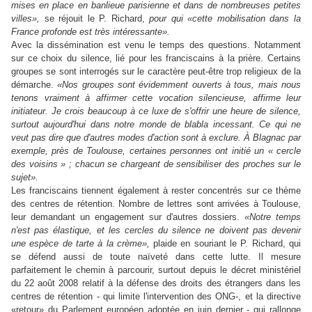
mises en place en banlieue parisienne et dans de nombreuses petites
villes»,
se réjouit le P. Richard,
pour qui «cette mobilisation dans la
France profonde est très intéressante».
Avec la dissémination est venu le temps des questions. Notamment
sur ce choix du silence, lié pour les franciscains à la prière. Certains
groupes se sont interrogés sur le caractère peut-être trop religieux de la
démarche.
«Nos groupes sont évidemment ouverts à tous, mais nous
tenons vraiment à affirmer cette vocation silencieuse, affirme leur
initiateur. Je crois beaucoup à ce luxe de s'offrir une heure de silence,
surtout aujourd'hui dans notre monde de blabla incessant. Ce qui ne
veut pas dire que d'autres modes d'action sont à exclure. À Blagnac par
exemple, près de Toulouse, certaines personnes ont initié un « cercle
des voisins » ; chacun se chargeant de sensibiliser des proches sur le
sujet».
Les franciscains tiennent également à rester concentrés sur ce thème
des centres de rétention. Nombre de lettres sont arrivées à Toulouse,
leur demandant un engagement sur d'autres dossiers.
«Notre temps
n'est pas élastique, et les cercles du silence ne doivent pas devenir
une espèce de tarte à la crème»,
plaide en souriant le P. Richard, qui
se défend aussi de toute naïveté dans cette lutte. Il mesure
parfaitement le chemin à parcourir, surtout depuis le décret ministériel
du 22 août 2008 relatif à la défense des droits des étrangers dans les
centres de rétention - qui limite l'intervention des ONG-, et la directive
«retour» du Parlement européen adoptée en juin dernier - qui rallonge