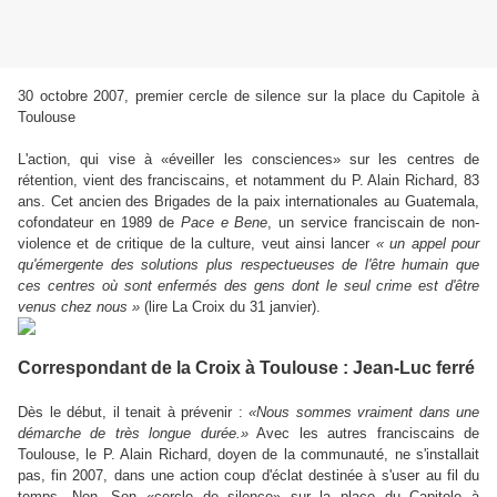
30 octobre 2007, premier cercle de silence sur la place du Capitole à
Toulouse
L'action, qui vise à «éveiller les consciences» sur les centres de
rétention, vient des franciscains, et notamment du P. Alain Richard, 83
ans. Cet ancien des Brigades de la paix internationales au Guatemala,
cofondateur en 1989 de
Pace e Bene
, un service franciscain de non-
violence et de critique de la culture, veut ainsi lancer
« un appel pour
qu'émergente des solutions plus respectueuses de l'être humain que
ces centres où sont enfermés des gens dont le seul crime est d'être
venus chez nous »
(lire La Croix du 31 janvier).
Correspondant de la Croix à Toulouse : Jean-Luc ferré
Dès le début, il tenait à prévenir :
«Nous sommes vraiment dans une
démarche de très longue durée.»
Avec les autres franciscains de
Toulouse, le P. Alain Richard, doyen de la communauté, ne s'installait
pas, fin 2007, dans une action coup d'éclat destinée à s'user au fil du
temps. Non. Son «cercle de silence» sur la place du Capitole à