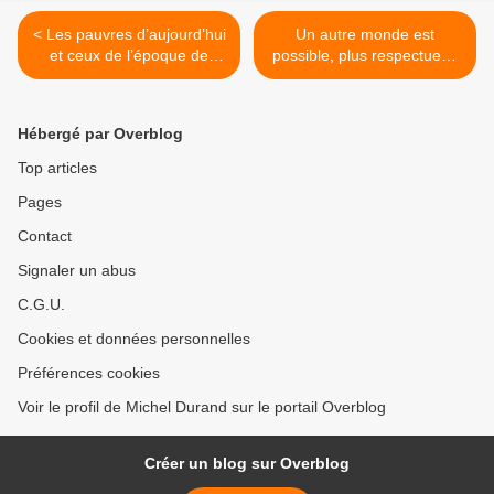
< Les pauvres d’aujourd’hui
Un autre monde est
et ceux de l’époque de
possible, plus respectueux
Zachée en ont plein le dos
de l'homme et de la nature
d’un système qui fonctionne
>
au service des puissances
Hébergé par Overblog
étrangères
Top articles
Pages
Contact
Signaler un abus
C.G.U.
Cookies et données personnelles
Préférences cookies
Voir le profil de Michel Durand sur le portail Overblog
Créer un blog sur Overblog