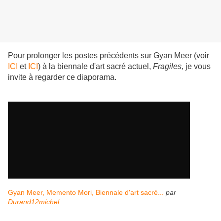
Pour prolonger les postes précédents sur Gyan Meer (voir
ICI
et
ICI
) à la biennale d'art sacré actuel,
Fragiles,
je vous
invite à regarder ce diaporama.
Gyan Meer, Memento Mori, Biennale d'art sacré...
par
Durand12michel