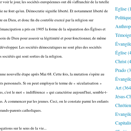
 voir le jour, les sociétés européennes ont dû s'affranchir de la tutelle
Eglise
(
e ne font qu'un. Démocratie signifie liberté. Et notamment liberté de
Politiqu
re en Dieu, et donc fin du contrôle exercé par la religion sur
Anthrop
émancipation a pris en 1905 la forme de la séparation des Églises et
Témoig
besoin de Dieu pour asseoir sa légitimité et pour fonctionner, de même
Évangil
 développer. Les sociétés démocratiques ne sont plus des sociétés
Église
(
sociétés qui sont sorties de la religion.
Christ
(4
Prado
(3
i une nouvelle étape après Mai 68. Cette fois, la mutation s'opère au
Évangil
s personnels. Si on peut employer le terme de « sécularisation »
Art
(364
s, c'est le mot « indifférence » qui caractérise aujourd'hui, semble-t-
Jésus-Ch
ins. À commencer par les jeunes. Ceci, on le constate parmi les enfants
Chrétien
grands-parents catholiques.
Evangil
Capitali
gations sur le sens de la vie...