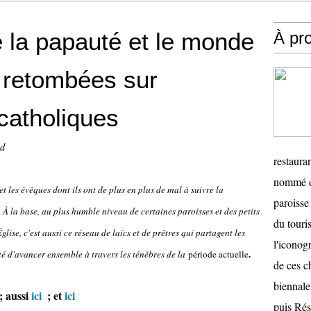
e la papauté et le monde
À pr
 retombées sur
catholiques
nd
restauran
nommé en
et les évêques dont ils ont de plus en plus de mal à suivre la
paroisse 
À la base, au plus humble niveau de certaines paroisses et des petits
du touris
glise, c'est aussi ce réseau de laïcs et de prêtres qui partagent les
l'iconog
.
é d'avancer ensemble à travers les ténèbres de la
période actuelle
de ces ch
biennale
 aussi
ici
; et
ici
puis Ré