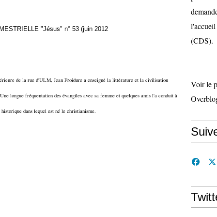
demande 
l'accueil
IMESTRIELLE "Jésus" n° 53 (juin 2012
(CDS).
ieure de la rue d'ULM, Jean Froidure a enseigné la littérature et la civilisation
Voir le 
 Une longue fréquentation des évangiles avec sa femme et quelques amis l'a conduit à
Overblo
historique dans lequel est né le christianisme.
Suiv
Twitt