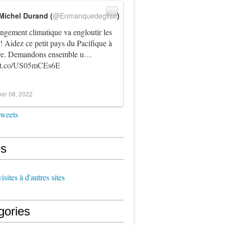
Michel Durand (
@Enmanquedeglise
)
ngement climatique va engloutir les
! Aidez ce petit pays du Pacifique à
vre. Demandons ensemble u…
//t.co/US05mCEs6E
er 08, 2022
tweets
s
sites à d'autres sites
gories