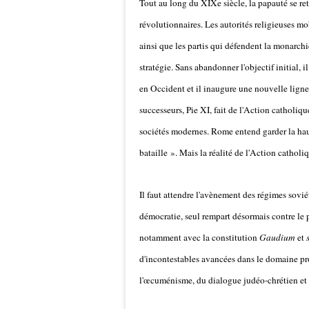
Tout au long du XIXe siècle, la papauté se re
révolutionnaires. Les autorités religieuses mo
ainsi que les partis qui défendent la monarchie
stratégie. Sans abandonner l'objectif initial, 
en Occident et il inaugure une nouvelle ligne
successeurs, Pie XI, fait de l'Action catholiqu
sociétés modernes. Rome entend garder la hau
bataille ». Mais la réalité de l'Action catholiqu
Il faut attendre l'avènement des régimes sovié
démocratie, seul rempart désormais contre le pé
notamment avec la constitution
Gaudium
et
d'incontestables avancées dans le domaine pro
l'œcuménisme, du dialogue judéo-chrétien et 