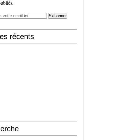
publiés.
les récents
erche