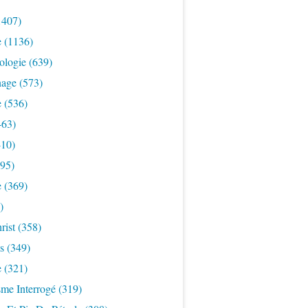
1407)
e
(1136)
ologie
(639)
nage
(573)
e
(536)
463)
10)
95)
e
(369)
)
rist
(358)
s
(349)
e
(321)
sme Interrogé
(319)