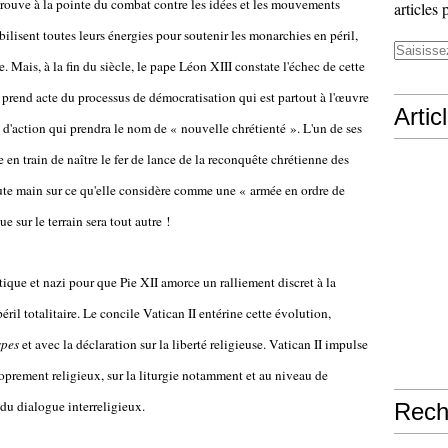
trouve à la pointe du combat contre les idées et les mouvements
articles 
bilisent toutes leurs énergies pour soutenir les monarchies en péril,
. Mais, à la fin du siècle, le pape Léon XIII constate l'échec de cette
il prend acte du processus de démocratisation qui est partout à l'œuvre
Artic
 d'action qui prendra le nom de « nouvelle chrétienté ». L'un de ses
e en train de naître le fer de lance de la reconquête chrétienne des
te main sur ce qu'elle considère comme une « armée en ordre de
e sur le terrain sera tout autre !
tique et nazi pour que Pie XII amorce un ralliement discret à la
ril totalitaire. Le concile Vatican II entérine cette évolution,
spes
et avec la déclaration sur la liberté religieuse. Vatican II impulse
prement religieux, sur la liturgie notamment et au niveau de
du dialogue interreligieux.
Rech