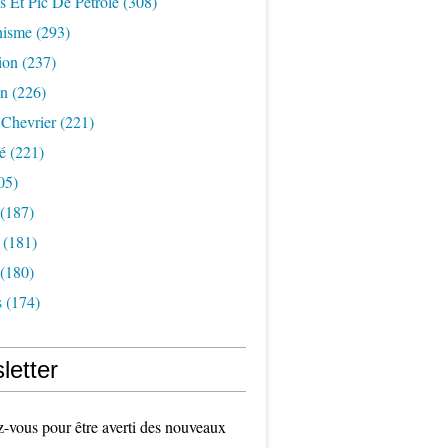
s Et Pic De Pétrole
(308)
nisme
(293)
ion
(237)
on
(226)
 Chevrier
(221)
é
(221)
05)
(187)
(181)
(180)
s
(174)
letter
vous pour être averti des nouveaux