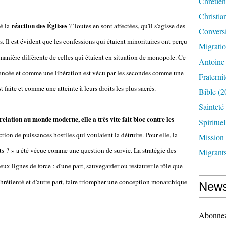
Chrétien
Christia
réaction des Églises
té la
? Toutes en sont affectées, qu'il s'agisse des
Convers
. Il est évident que les confessions qui étaient minoritaires ont perçu
Migrati
 manière différente de celles qui étaient en situation de monopole. Ce
Antoine
vancée et comme une libération est vécu par les secondes comme une
Fraternit
faite et comme une atteinte à leurs droits les plus sacrés.
Bible
(2
Sainteté
relation au monde moderne, elle a très vite fait bloc contre les
Spirituel
ction de puissances hostiles qui voulaient la détruire. Pour elle, la
Mission
s ? » a été vécue comme une question de survie. La stratégie des
Migrant
eux lignes de force : d'une part, sauvegarder ou restaurer le rôle que
 chrétienté et d'autre part, faire triompher une conception monarchique
News
Abonnez-