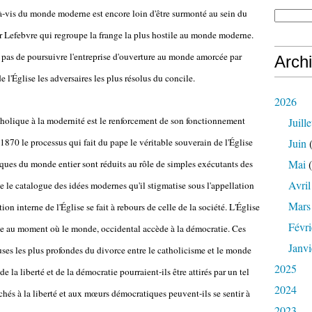
à-vis du monde moderne est encore loin d'être surmonté au sein du
 Lefebvre qui regroupe la frange la plus hostile au monde moderne.
n pas de poursuivre l'entreprise d'ouverture au monde amorcée par
Arch
de l'Église les adversaires les plus résolus du concile.
2026
atholique à la modernité est le renforcement de son fonctionnement
Juille
870 le processus qui fait du pape le véritable souverain de l'Église
Juin
(
Mai
(
êques du monde entier sont réduits au rôle de simples exécutants des
Avril
e le catalogue des idées modernes qu'il stigmatise sous l'appellation
Mars
on interne de l'Église se fait à rebours de celle de la société. L'Église
Févri
ue au moment où le monde, occidental accède à la démocratie. Ces
Janvi
uses les plus profondes du divorce entre le catholicisme et le monde
2025
a liberté et de la démocratie pourraient-ils être attirés par un tel
2024
és à la liberté et aux mœurs démocratiques peuvent-ils se sentir à
2023