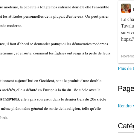
ure moderne, la papauté a longtemps entraîné derrière elle l'ensemble
i les attitudes personnelles de la plupart d'entre eux. On peut parler
Le cha
Tuvalu
monde moderne.
survi
https:
ce, il faut d'abord se demander pourquoi les démocraties modernes
hrétienne ; et ensuite, comment les Églises ont réagi à la perte de leurs
Novemb
Plus de 
ctionnent aujourd'hui en Occident, sont le produit d'une double
Page
 sociétés
, elle a débuté en Europe à la fin du 18e siècle avec la
s individus
, elle a pris son essor dans le dernier tiers du 20e siècle
Rendre vi
u même phénomène général de sortie de la religion, telle qu'elle
lités.
Caté