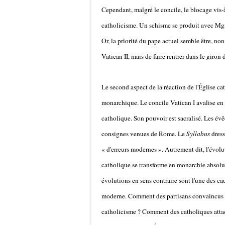
Cependant, malgré le concile, le blocage vis-
catholicisme. Un schisme se produit avec Mgr
Or, la priorité du pape actuel semble être, no
Vatican II, mais de faire rentrer dans le giron 
Le second aspect de la réaction de l'Église c
monarchique. Le concile Vatican I avalise en 1
catholique. Son pouvoir est sacralisé. Les év
consignes venues de Rome. Le
Syllabus
dress
« d'erreurs modernes ». Autrement dit, l'évoluti
catholique se transforme en monarchie absol
évolutions en sens contraire sont l'une des ca
moderne. Comment des partisans convaincus de l
catholicisme ? Comment des catholiques attach