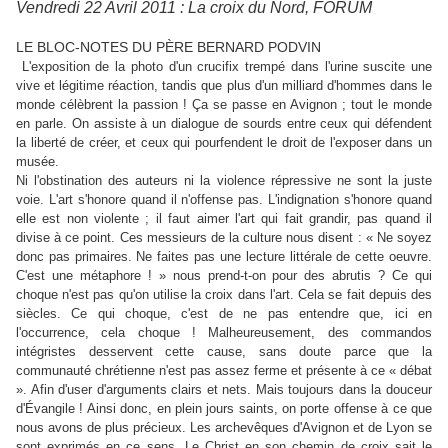
Vendredi 22 Avril 2011 : La croix du Nord, FORUM
LE BLOC-NOTES DU PÈRE BERNARD PODVIN
L'exposition de la photo d'un crucifix trempé dans l'urine suscite une
vive et légitime réaction, tandis que plus d'un milliard d'hommes dans le
monde célèbrent la passion ! Ça se passe en Avignon ; tout le monde
en parle. On assiste à un dialogue de sourds entre ceux qui défendent
la liberté de créer, et ceux qui pourfendent le droit de l'exposer dans un
musée.
Ni l'obstination des auteurs ni la violence répressive ne sont la juste
voie. L'art s'honore quand il n'offense pas. L'indignation s'honore quand
elle est non violente ; il faut aimer l'art qui fait grandir, pas quand il
divise à ce point. Ces messieurs de la culture nous disent : « Ne soyez
donc pas primaires. Ne faites pas une lecture littérale de cette oeuvre.
C'est une métaphore ! » nous prend-t-on pour des abrutis ? Ce qui
choque n'est pas qu'on utilise la croix dans l'art. Cela se fait depuis des
siècles. Ce qui choque, c'est de ne pas entendre que, ici en
l'occurrence, cela choque ! Malheureusement, des commandos
intégristes desservent cette cause, sans doute parce que la
communauté chrétienne n'est pas assez ferme et présente à ce « débat
». Afin d'user d'arguments clairs et nets. Mais toujours dans la douceur
d'Évangile ! Ainsi donc, en plein jours saints, on porte offense à ce que
nous avons de plus précieux. Les archevêques d'Avignon et de Lyon se
sont exprimés en ce sens. Le Christ en son chemin de croix sait le