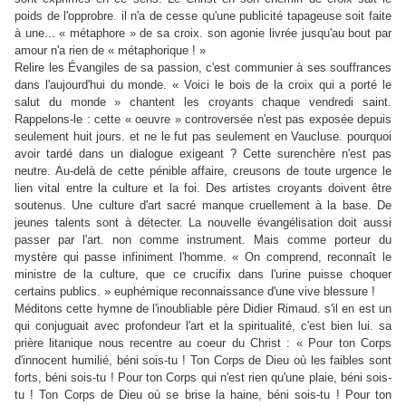
poids de l'opprobre. il n'a de cesse qu'une publicité tapageuse soit faite
à une... « métaphore » de sa croix. son agonie livrée jusqu'au bout par
amour n'a rien de « métaphorique ! »
Relire les Évangiles de sa passion, c'est communier à ses souffrances
dans l'aujourd'hui du monde. « Voici le bois de la croix qui a porté le
salut du monde » chantent les croyants chaque vendredi saint.
Rappelons-le : cette « oeuvre » controversée n'est pas exposée depuis
seulement huit jours. et ne le fut pas seulement en Vaucluse. pourquoi
avoir tardé dans un dialogue exigeant ? Cette surenchère n'est pas
neutre. Au-delà de cette pénible affaire, creusons de toute urgence le
lien vital entre la culture et la foi. Des artistes croyants doivent être
soutenus. Une culture d'art sacré manque cruellement à la base. De
jeunes talents sont à détecter. La nouvelle évangélisation doit aussi
passer par l'art. non comme instrument. Mais comme porteur du
mystère qui passe infiniment l'homme. « On comprend, reconnaît le
ministre de la culture, que ce crucifix dans l'urine puisse choquer
certains publics. » euphémique reconnaissance d'une vive blessure !
Méditons cette hymne de l'inoubliable père Didier Rimaud. s'il en est un
qui conjuguait avec profondeur l'art et la spiritualité, c'est bien lui. sa
prière litanique nous recentre au coeur du Christ : « Pour ton Corps
d'innocent humilié, béni sois-tu ! Ton Corps de Dieu où les faibles sont
forts, béni sois-tu ! Pour ton Corps qui n'est rien qu'une plaie, béni sois-
tu ! Ton Corps de Dieu où se brise la haine, béni sois-tu ! Pour ton