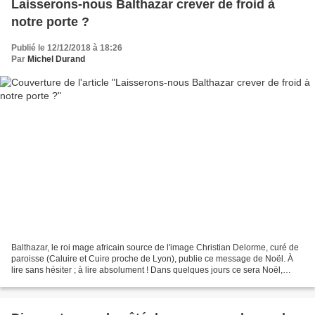
Laisserons-nous Balthazar crever de froid à
notre porte ?
Publié le 12/12/2018 à 18:26
Par
Michel Durand
Balthazar, le roi mage africain source de l'image Christian Delorme, curé de
paroisse (Caluire et Cuire proche de Lyon), publie ce message de Noël. À
lire sans hésiter ; à lire absolument ! Dans quelques jours ce sera Noël,
mémoire de la Nativité du Christ...