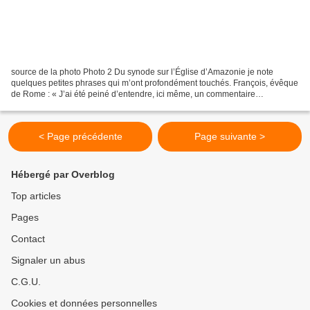
source de la photo Photo 2 Du synode sur l’Église d’Amazonie je note
quelques petites phrases qui m’ont profondément touchés. François, évêque
de Rome : « J’ai été peiné d’entendre, ici même, un commentaire
sarcastique sur un homme pieux qui a amené des...
< Page précédente
Page suivante >
Hébergé par Overblog
Top articles
Pages
Contact
Signaler un abus
C.G.U.
Cookies et données personnelles