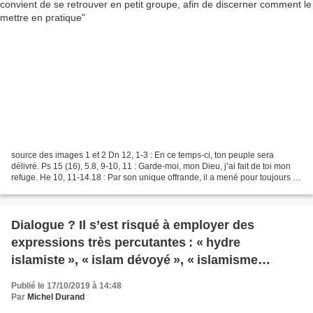
source des images 1 et 2 Dn 12, 1-3 : En ce temps-ci, ton peuple sera
délivré. Ps 15 (16), 5.8, 9-10, 11 : Garde-moi, mon Dieu, j’ai fait de toi mon
refuge. He 10, 11-14.18 : Par son unique offrande, il a mené pour toujours à
leur perfection ceux qu’il...
Dialogue ? Il s’est risqué à employer des
expressions très percutantes : « hydre
islamiste », « islam dévoyé », « islamisme
souterrain »…
Publié le 17/10/2019 à 14:48
Par
Michel Durand