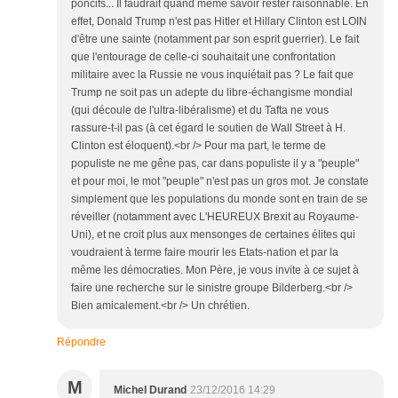
poncifs... Il faudrait quand même savoir rester raisonnable. En
effet, Donald Trump n'est pas Hitler et Hillary Clinton est LOIN
d'être une sainte (notamment par son esprit guerrier). Le fait
que l'entourage de celle-ci souhaitait une confrontation
militaire avec la Russie ne vous inquiétait pas ? Le fait que
Trump ne soit pas un adepte du libre-échangisme mondial
(qui découle de l'ultra-libéralisme) et du Tafta ne vous
rassure-t-il pas (à cet égard le soutien de Wall Street à H.
Clinton est éloquent).<br /> Pour ma part, le terme de
populiste ne me gêne pas, car dans populiste il y a "peuple"
et pour moi, le mot "peuple" n'est pas un gros mot. Je constate
simplement que les populations du monde sont en train de se
réveiller (notamment avec L'HEUREUX Brexit au Royaume-
Uni), et ne croit plus aux mensonges de certaines élites qui
voudraient à terme faire mourir les Etats-nation et par la
même les démocraties. Mon Père, je vous invite à ce sujet à
faire une recherche sur le sinistre groupe Bilderberg.<br />
Bien amicalement.<br /> Un chrétien.
Répondre
M
Michel Durand
23/12/2016 14:29