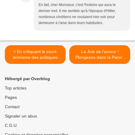
En fait, cher Monsieur, c'est l'histoire qui aura le
dernier mot. Il me semble qu'à l'époque d'Hitler,
nombreux chrétiens ne voulaient rien voir pour
demeurer à l'aise dans leurs habitudes.
< En critiquant le court-
La Joie de l'amour !
termisme des politiques
Plongeons dans la Parole
actuelles, le pape François
de Dieu et regardons la vie
renvoie la conscience
familiale comme une œuvre
chrétienne à son propre
artisanale toujours
Hébergé par Overblog
examen
perfectible >
Top articles
Pages
Contact
Signaler un abus
C.G.U.
Cookies et données personnelles