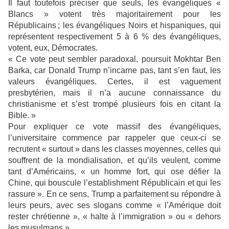
Il faut toutefois préciser que seuls, les évangéliques «
Blancs » votent très majoritairement pour les
Républicains ; les évangéliques Noirs et hispaniques, qui
représentent respectivement 5 à 6 % des évangéliques,
votent, eux, Démocrates.
« Ce vote peut sembler paradoxal, poursuit Mokhtar Ben
Barka, car Donald Trump n’incarne pas, tant s’en faut, les
valeurs évangéliques. Certes, il est vaguement
presbytérien, mais il n’a aucune connaissance du
christianisme et s’est trompé plusieurs fois en citant la
Bible. »
Pour expliquer ce vote massif des évangéliques,
l’universitaire commence par rappeler que ceux-ci se
recrutent « surtout » dans les classes moyennes, celles qui
souffrent de la mondialisation, et qu’ils veulent, comme
tant d’Américains, « un homme fort, qui ose défier la
Chine, qui bouscule l’establishment Républicain et qui les
rassure ». En ce sens, Trump a parfaitement su répondre à
leurs peurs, avec ses slogans comme « l’Amérique doit
rester chrétienne », « halte à l’immigration » ou « dehors
les musulmans »…