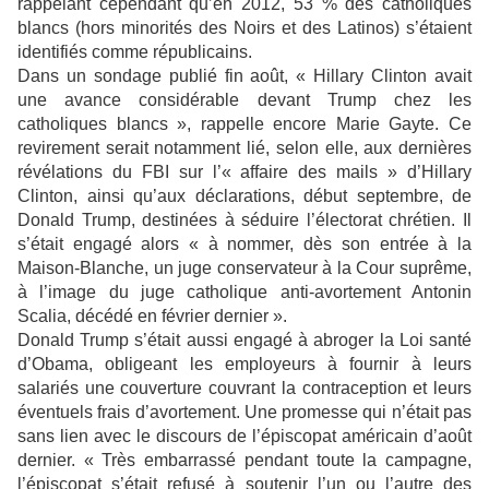
rappelant cependant qu’en 2012, 53 % des catholiques
blancs (hors minorités des Noirs et des Latinos) s’étaient
identifiés comme républicains.
Dans un sondage publié fin août, « Hillary Clinton avait
une avance considérable devant Trump chez les
catholiques blancs », rappelle encore Marie Gayte. Ce
revirement serait notamment lié, selon elle, aux dernières
révélations du FBI sur l’« affaire des mails » d’Hillary
Clinton, ainsi qu’aux déclarations, début septembre, de
Donald Trump, destinées à séduire l’électorat chrétien. Il
s’était engagé alors « à nommer, dès son entrée à la
Maison-Blanche, un juge conservateur à la Cour suprême,
à l’image du juge catholique anti-avortement Antonin
Scalia, décédé en février dernier ».
Donald Trump s’était aussi engagé à abroger la Loi santé
d’Obama, obligeant les employeurs à fournir à leurs
salariés une couverture couvrant la contraception et leurs
éventuels frais d’avortement. Une promesse qui n’était pas
sans lien avec le discours de l’épiscopat américain d’août
dernier. « Très embarrassé pendant toute la campagne,
l’épiscopat s’était refusé à soutenir l’un ou l’autre des