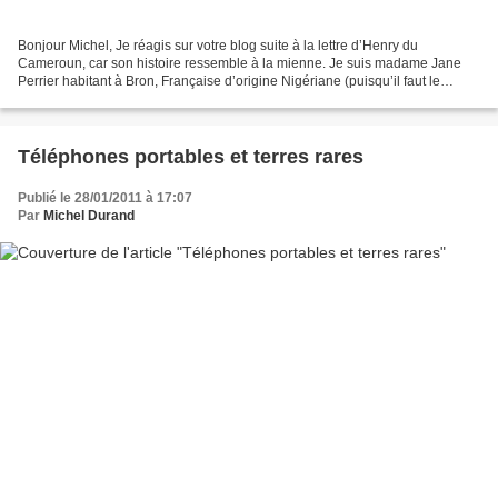
Bonjour Michel, Je réagis sur votre blog suite à la lettre d’Henry du
Cameroun, car son histoire ressemble à la mienne. Je suis madame Jane
Perrier habitant à Bron, Française d’origine Nigériane (puisqu’il faut le
préciser), ex-paroissienne de Saint-Bonaventure....
Téléphones portables et terres rares
Publié le 28/01/2011 à 17:07
Par
Michel Durand