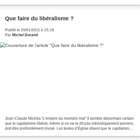
concernant la foi chrétienne et l’Église...
Que faire du libéralisme ?
Publié le 25/01/2011 à 15:18
Par
Michel Durand
Jean-Claude Michéa "L'empire du moindre mal" Il semble désormais certain
que le capitalisme libéral, même si on ne le dit pas intrinsèquement pervers,
doit être profondément révisé. Les textes d’Église disent que le capitalisme a
été vicié par l’argent....