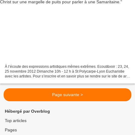
À l’écoute des expressions artistiques mêmes extrêmes. Ecout&voir : 23, 24,
25 novembre 2012 Dimanche 10h - 12 h à St Polycarpe-Lyon Eucharistie
avec les artistes. Pour s’inscrire et en savoir plus se rendre sur le site de arts,
cultures et foi Arts Cultures...
Page suivante >
Hébergé par Overblog
Top articles
Pages