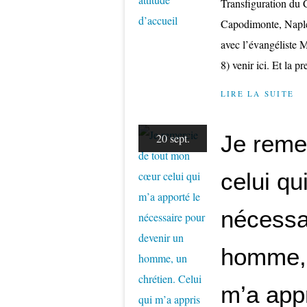
Transfiguration du 
Capodimonte, Naples
avec l’évangéliste M
8) venir ici. Et la p
LIRE LA SUITE
Je reme
20 sept.
celui qu
nécessa
homme, 
m’a app