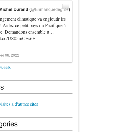
Michel Durand (
@Enmanquedeglise
)
ngement climatique va engloutir les
! Aidez ce petit pays du Pacifique à
vre. Demandons ensemble u…
//t.co/US05mCEs6E
er 08, 2022
tweets
s
sites à d'autres sites
gories