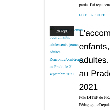
partie. J’ai reçu cette
LIRE LA SUITE
L'acco
28 sept.
enfants
adultes
au Prad
2021
Pôle DITEP du PRAD
PédagogiqueDepuis 