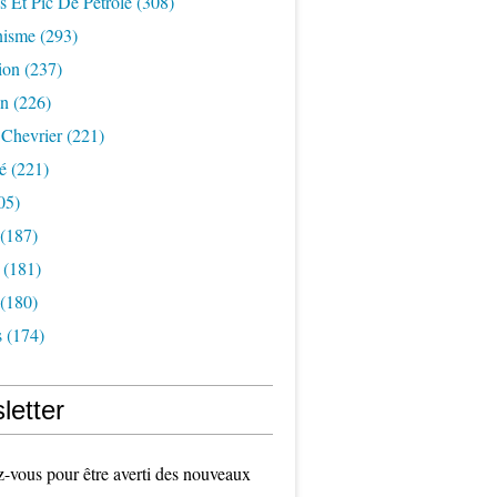
s Et Pic De Pétrole
(308)
nisme
(293)
ion
(237)
on
(226)
 Chevrier
(221)
é
(221)
05)
(187)
(181)
(180)
s
(174)
letter
vous pour être averti des nouveaux