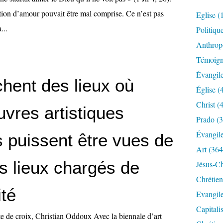
ion d’amour pouvait être mal comprise. Ce n’est pas
Eglise
(
...
Politiqu
Anthrop
Témoig
Évangil
chent des lieux où
Église
(
Christ
(4
vres artistiques
Prado
(3
Évangil
 puissent être vues de
Art
(364
s lieux chargés de
Jésus-Ch
Chrétien
ité
Evangil
Capitali
te de croix, Christian Oddoux Avec la biennale d’art