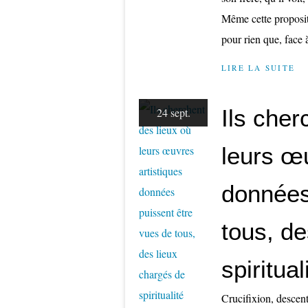
Même cette proposit
pour rien que, face à
LIRE LA SUITE
Ils cher
24 sept.
leurs œu
données
tous, de
spiritual
Crucifixion, descen