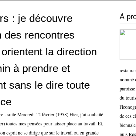
rs : je découvre
À pr
 des rencontres
orientent la direction
in à prendre et
restauran
nommé en
 sans le dire toute
paroisse 
du touris
nce
l'iconog
e - suite Mercredi 12 février (1958) Hier, j’ai souhaité
de ces ch
er) toutes mes pensées pour laisser place au travail. Et,
biennale
n esprit ne se dirige que sur le travail ou en grande
puis Ré