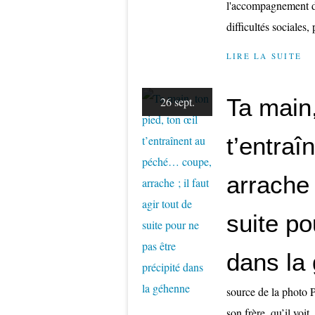
l'accompagnement de
difficultés sociales,
LIRE LA SUITE
Ta main,
26 sept.
t’entra
arrache ;
suite po
dans la
source de la photo P
son frère, qu’il voit