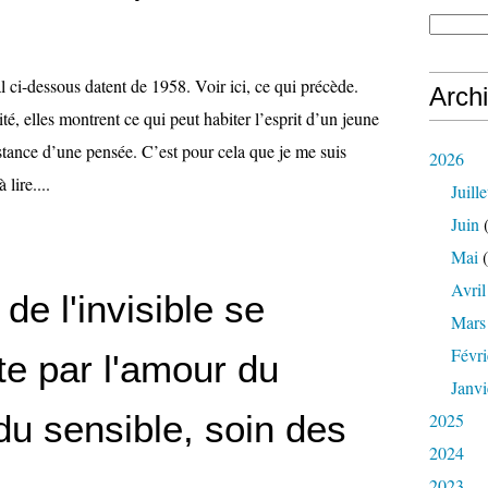
 ci-dessous datent de 1958. Voir ici, ce qui précède.
Arch
é, elles montrent ce qui peut habiter l’esprit d’un jeune
stance d’une pensée. C’est pour cela que je me suis
2026
 lire....
Juille
Juin
(
Mai
(
Avril
de l'invisible se
Mars
Févri
te par l'amour du
Janvi
 du sensible, soin des
2025
2024
2023