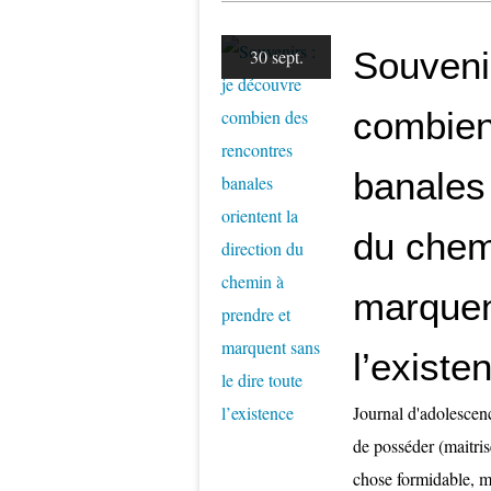
Souveni
30 sept.
combien
banales 
du chem
marquent
l’existe
Journal d'adolescenc
de posséder (maitris
chose formidable, mo