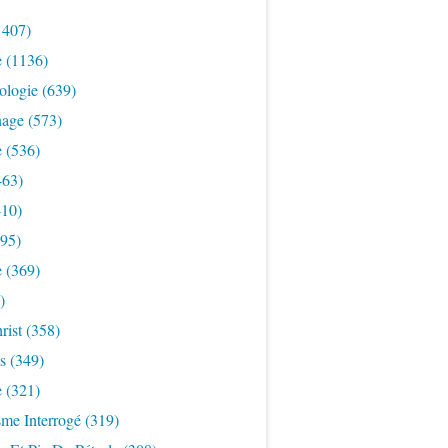
1407)
e
(1136)
ologie
(639)
nage
(573)
e
(536)
463)
10)
95)
e
(369)
)
rist
(358)
s
(349)
e
(321)
sme Interrogé
(319)