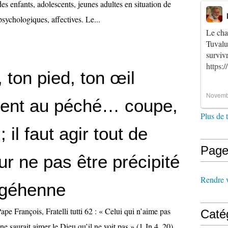
s enfants, adolescents, jeunes adultes en situation de
 psychologiques, affectives. Le...
Le cha
Tuvalu
survi
https:
 ton pied, ton œil
Novemb
înent au péché… coupe,
Plus de 
 il faut agir tout de
Page
ur ne pas être précipité
Rendre vi
 géhenne
ape François, Fratelli tutti 62 : « Celui qui n’aime pas
Caté
, ne saurait aimer le Dieu qu’il ne voit pas » (1 Jn 4, 20).