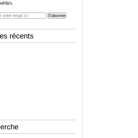
publiés.
les récents
erche