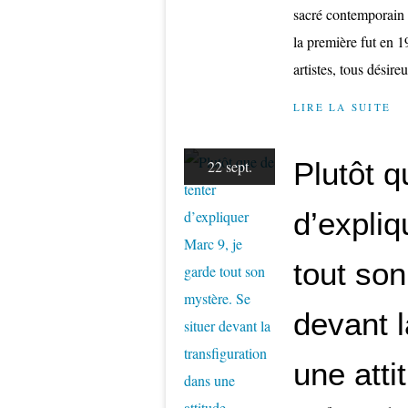
sacré contemporain 
la première fut en 1
artistes, tous désire
LIRE LA SUITE
Plutôt q
22 sept.
d’expliq
tout son
devant l
une atti