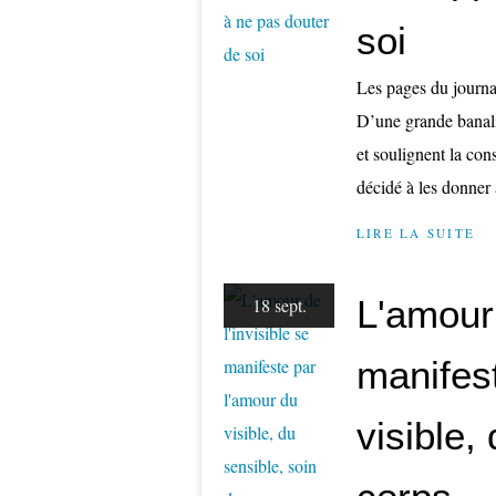
soi
Les pages du journal
D’une grande banalit
et soulignent la con
décidé à les donner à
LIRE LA SUITE
L'amour 
18 sept.
manifes
visible,