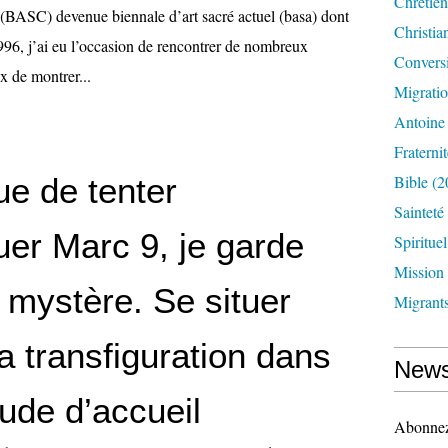
Chrétien
(BASC) devenue biennale d’art sacré actuel (basa) dont
Christia
996, j’ai eu l’occasion de rencontrer de nombreux
Convers
ux de montrer...
Migrati
Antoine
Fraternit
ue de tenter
Bible
(2
Sainteté
uer Marc 9, je garde
Spirituel
Mission
 mystère. Se situer
Migrant
a transfiguration dans
News
tude d’accueil
Abonnez-