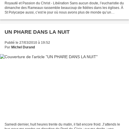
Royauté et Passion du Christ - Libération Sans aucun doute, l’eucharistie du
dimanche des Rameaux rassemble beaucoup de fidèles dans les églises. À
St Polycarpe aussi, c’est le jour où nous avons plus de monde qu’un
dimanche ordinaire. Comment revivre...
UN PHARE DANS LA NUIT
Publié le 27/03/2010 à 19:52
Par
Michel Durand
Samedi dernier, huit heures trente du matin, il fait encore froid. J’attends le
bus pour me rendre en direction de Pont-de-Claix ; sur ma droite : une