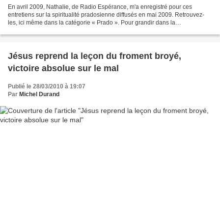
En avril 2009, Nathalie, de Radio Espérance, m'a enregistré pour ces
entretiens sur la spiritualité pradosienne diffusés en mai 2009. Retrouvez-
les, ici même dans la catégorie « Prado ». Pour grandir dans la
connaissance de Jésus-Christ, nous nous engageons...
Jésus reprend la leçon du froment broyé,
victoire absolue sur le mal
Publié le 28/03/2010 à 19:07
Par
Michel Durand