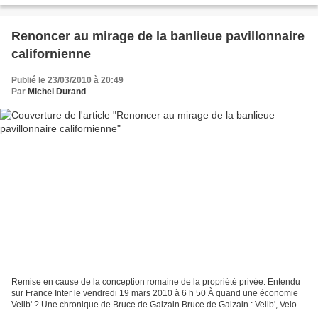
Renoncer au mirage de la banlieue pavillonnaire
californienne
Publié le 23/03/2010 à 20:49
Par
Michel Durand
Remise en cause de la conception romaine de la propriété privée. Entendu
sur France Inter le vendredi 19 mars 2010 à 6 h 50 À quand une économie
Velib' ? Une chronique de Bruce de Galzain Bruce de Galzain : Velib', Velov'
ou encore Vélo Toulouse... c'est...