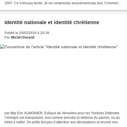
2007. Ce n'est pas facile. Je ne comprends assurément pas tout. Comment
peut-on rédiger des phrases...
Identité nationale et identité chrétienne
Publié le 24/03/2010 à 20:36
Par
Michel Durand
par Mgr Eric AUMONIER, Evêque de Versailles pour les Yvelines Défendre
l’immigré est impopulaire, tout comme prendre la défense du pauvre, ou du
bébé à naître. On prête fort peu d’attention aux déclarations et encore moins
aux actions de l’Eglise pour...