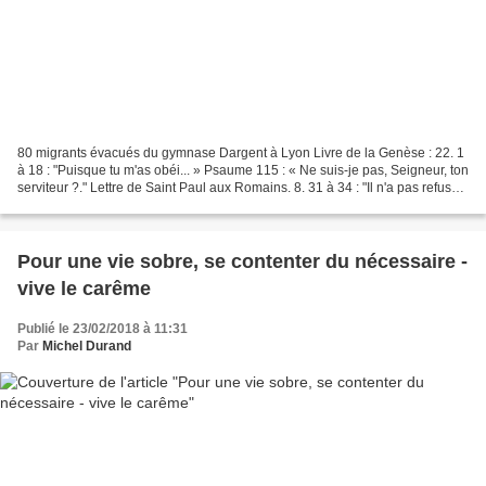
80 migrants évacués du gymnase Dargent à Lyon Livre de la Genèse : 22. 1
à 18 : "Puisque tu m'as obéi... » Psaume 115 : « Ne suis-je pas, Seigneur, ton
serviteur ?." Lettre de Saint Paul aux Romains. 8. 31 à 34 : "Il n'a pas refusé
son propre Fils...."...
Pour une vie sobre, se contenter du nécessaire -
vive le carême
Publié le 23/02/2018 à 11:31
Par
Michel Durand