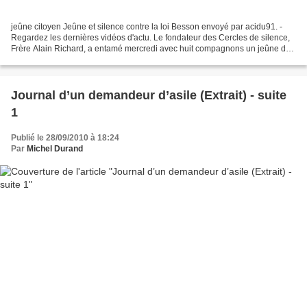
jeûne citoyen Jeûne et silence contre la loi Besson envoyé par acidu91. -
Regardez les dernières vidéos d'actu. Le fondateur des Cercles de silence,
Frère Alain Richard, a entamé mercredi avec huit compagnons un jeûne de
dix jours contre le projet de...
Journal d’un demandeur d’asile (Extrait) - suite
1
Publié le 28/09/2010 à 18:24
Par
Michel Durand