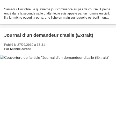
Samedi 21 octobre Le quatrième jour commence au pas de course. A peine
entré dans la seconde salle d’attente, je suis appelé par un homme en civil.
Il a lui-même ouvert la porte, une fiche en main sur laquelle est écrit mon
nom. Derrière lui se tient...
Journal d’un demandeur d’asile (Extrait)
Publié le 27/09/2010 à 17:31
Par
Michel Durand