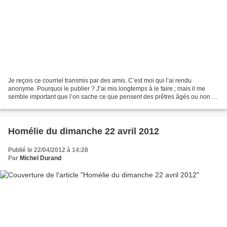
Je reçois ce courriel transmis par des amis. C’est moi qui l’ai rendu
anonyme. Pourquoi le publier ? J’ai mis longtemps à le faire.; mais il me
semble important que l’on sache ce que pensent des prêtres âgés ou non.
Bonjour. Je suis G. L., curé de la...
Homélie du dimanche 22 avril 2012
Publié le 22/04/2012 à 14:28
Par
Michel Durand