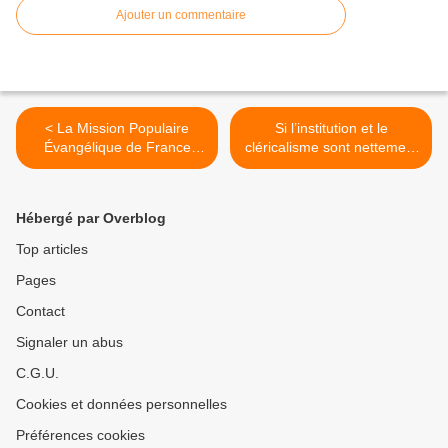
Ajouter un commentaire
< La Mission Populaire
Si l’institution et le
Évangélique de France
cléricalisme sont nettement
entend vivre l’Évangile dans
pointés du doigt, cette crise
le milieu populaire, en
secoue évidemment
solidarité avec ses luttes,
l’ensemble des fidèles >
Hébergé par Overblog
ses espoirs
Top articles
Pages
Contact
Signaler un abus
C.G.U.
Cookies et données personnelles
Préférences cookies