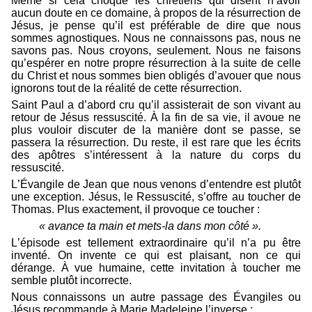
Même si cela choque les chrétiens qui disent n’avoir
aucun doute en ce domaine, à propos de la résurrection de
Jésus, je pense qu’il est préférable de dire que nous
sommes agnostiques. Nous ne connaissons pas, nous ne
savons pas. Nous croyons, seulement. Nous ne faisons
qu’espérer en notre propre résurrection à la suite de celle
du Christ et nous sommes bien obligés d’avouer que nous
ignorons tout de la réalité de cette résurrection.
Saint Paul a d’abord cru qu’il assisterait de son vivant au
retour de Jésus ressuscité. À la fin de sa vie, il avoue ne
plus vouloir discuter de la manière dont se passe, se
passera la résurrection. Du reste, il est rare que les écrits
des apôtres s’intéressent à la nature du corps du
ressuscité.
L’Évangile de Jean que nous venons d’entendre est plutôt
une exception. Jésus, le Ressuscité, s’offre au toucher de
Thomas. Plus exactement, il provoque ce toucher :
« avance ta main et mets-la dans mon côté ».
L’épisode est tellement extraordinaire qu’il n’a pu être
inventé. On invente ce qui est plaisant, non ce qui
dérange. À vue humaine, cette invitation à toucher me
semble plutôt incorrecte.
Nous connaissons un autre passage des Évangiles ou
Jésus recommande à Marie Madeleine l’inverse :