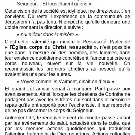
Seigneur… Et tous étaient guéris ».
Cette vision de la société est idyllique, me direz-vous. J’en
conviens. Du reste, l’expérience de la communauté de
Jérusalem n’a pas tenu. N’empêche qu’elle demeure une
utopie montrant la direction à suivre :
«
nul n’était dans la misère »
.
C’est cette fraternité qui montre le Ressuscité. Parler de
« l’Église, corps du Christ ressuscité »,
n’est possible
que dans la mesure où des hommes, des femmes, dans
leur existence quotidienne concrétisent l’amour qui crée ce
corps nouveau, ouvert sur la vie nouvelle. On
reconnaissait les premiers chrétiens au respect qu’ils
avaient les uns pour les autres
.
« Voyez comme ils s’aiment, disait-on d’eux ».
Et quand cet amour venait à manquer, Paul passe aux
avertissements. Ainsi, lorsque les chrétiens de Corinthe ne
partagent pas avec leurs frères qui sont dans le besoin le
repas qu’ils ont apporté pour l’eucharistie, il leur reproche
de ne pas discerner le corps du Seigneur.
Autrement dit, le renouvellement du monde passe autant
par les évènements du salut, actualisé dans le culte, que
par les menues actions quotidiennes qui traduisent
l’attention fraternelle de Dieu pour tous. Actions cultuelles