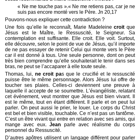
« Ne me touche pas ».« Ne me retiens pas, car je ne
suis pas encore monté vers le Père. Jn 20,17
Pouvons-nous expliquer cette contradiction ?
Une fois qu’elle le reconnaît, Marie Madeleine
croit
que
Jésus est le Maître, le Ressuscité, le Seigneur. Sa
contemplation est suffisante. Elle croit. Elle voit. Surtout,
elle découvre, selon le point de vue de Jésus, qu’il importe
de ne pas essayer de retenir Celui qui monte vers le Père
car il est donné à tous. Une seule personne, dont on peut
très bien comprendre qu’elle souhaiterait le tenir dans ses
bras, ne peut se l’accaparer à elle toute seule.
Thomas, lui,
ne croit pa
s que le crucifié et le ressuscité
puisse être le même personnage. Alors Jésus lui offre de
toucher ses plaies. Celles-ci deviennent une preuve à
laquelle il accepte de se soumettre. L’évangéliste, relatant
cet événement, veut montrer que Jésus est bien vivant. Il
est le même, tout en étant différent. Il parle et on peut lui
parler. On peut aussi le prier, le louer. Le corps du Christ
est bel et bien visible, touchable. Ce n’est pas un fantôme.
C’est un être vivant qui entre en relation avec ses amis, qui
mange avec eux.
Jean
parle avec réalisme du corps
personnel du Ressuscité.
D’autres apôtres utilisent un langage différent pour parler