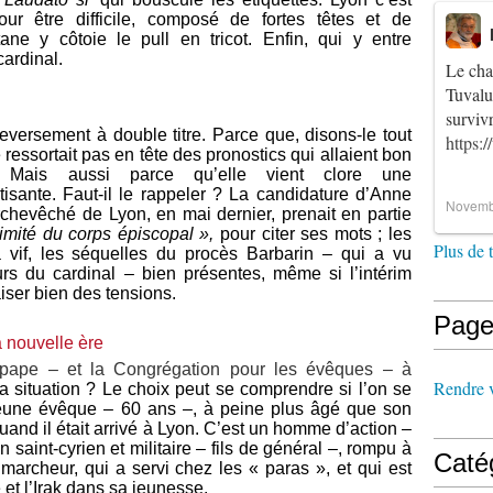
r être difficile, composé de fortes têtes et de
tane y côtoie le pull en tricot. Enfin, qui y entre
ardinal.
Le cha
Tuvalu
survi
eversement à double titre. Parce que, disons-le tout
https:
ressortait pas en tête des pronostics qui allaient bon
. Mais aussi parce qu’elle vient clore une
isante. Faut-il le rappeler ? La candidature d’Anne
Novemb
rchevêché de Lyon, en mai dernier, prenait en partie
timité du corps épiscopal »,
pour citer ses mots ; les
Plus de 
 à vif, les séquelles du procès Barbarin – qui a vu
urs du cardinal – bien présentes, même si l’intérim
iser bien des tensions.
Page
 nouvelle ère
 pape – et la Congrégation pour les évêques – à
Rendre vi
a situation ? Le choix peut se comprendre si l’on se
jeune évêque – 60 ans –, à peine plus âgé que son
uand il était arrivé à Lyon. C’est un homme d’action –
n saint-cyrien et
militaire – fils de général –, rompu à
Caté
 marcheur, qui a servi chez les « paras », et qui est
 et l’Irak dans sa jeunesse.