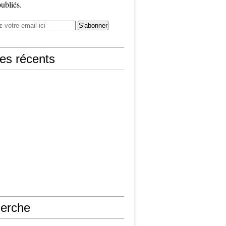
publiés.
les récents
erche