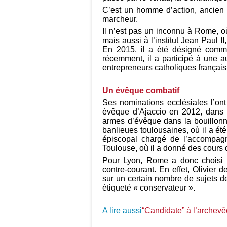
C’est un homme d’action, ancien m
marcheur.
Il n’est pas un inconnu à Rome, où 
mais aussi à l’institut Jean Paul II
En 2015, il a été désigné comme
récemment, il a participé à une 
entrepreneurs catholiques français
Un évêque combatif
Ses nominations ecclésiales l’on
évêque d’Ajaccio en 2012, dans u
armes d’évêque dans la bouillonna
banlieues toulousaines, où il a ét
épiscopal chargé de l’accompagne
Toulouse, où il a donné des cours d
Pour Lyon, Rome a donc choisi u
contre-courant. En effet, Olivier 
sur un certain nombre de sujets de 
étiqueté « conservateur ».
A lire aussi
“Candidate” à l’archevê