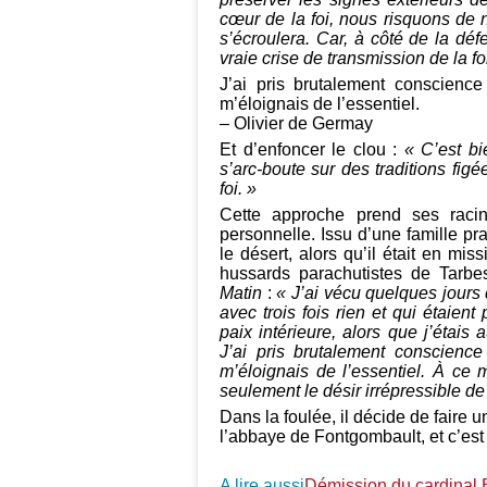
cœur de la foi, nous risquons de n
s’écroulera. Car, à côté de la dé
vraie crise de transmission de la fo
J’ai pris brutalement conscien
m’éloignais de l’essentiel.
– Olivier de Germay
Et d’enfoncer le clou :
« C’est bie
s’arc-boute sur des traditions fig
foi. »
Cette approche prend ses racin
personnelle. Issu d’une famille pr
le désert, alors qu’il était en m
hussards parachutistes de Tarb
Matin
:
« J’ai vécu quelques jours 
avec trois fois rien et qui étaie
paix intérieure, alors que j’étais
J’ai pris brutalement conscien
m’éloignais de l’essentiel. À ce 
seulement le désir irrépressible d
Dans la foulée, il décide de faire u
l’abbaye de Fontgombault, et c’est
A lire aussi
Démission du cardinal B