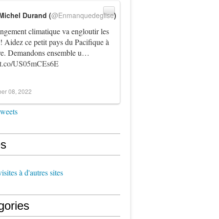
Michel Durand (
@Enmanquedeglise
)
ngement climatique va engloutir les
! Aidez ce petit pays du Pacifique à
vre. Demandons ensemble u…
//t.co/US05mCEs6E
er 08, 2022
tweets
s
sites à d'autres sites
gories