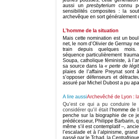
aussi un
presbyterium
connu pou
sensibilités composites : la sou
archevêque en sort généralement c
L’homme de la situation
Mais cette nomination est un boul
net, le nom d’Olivier de Germay ne 
train depuis quelques mois
séquence particulièrement traumat
Soupa, catholique féministe, à l’a
sa source dans la
« perte de légi
plaies de l’affaire Preynat sont
s’opposer défenseurs et détracte
assuré par Michel Dubost a pu apa
A lire aussi
Archevêché de Lyon : la
Qu’est ce qui a pu conduire le
considérer qu’il était
l’homme de l
penche sur la biographie de ce 
prédécesseur, Philippe Barbarin, q
même s’il est contemplatif –, ancie
l’escalade et à l’alpinisme, grand
passé par le Tchad, la Centrafrique