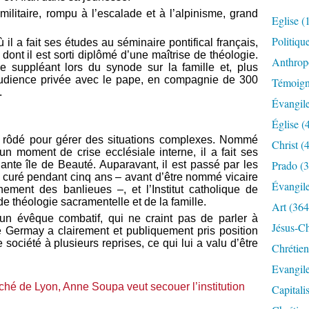
ilitaire, rompu à l’escalade et à l’alpinisme, grand
Eglise
(
Politiqu
il a fait ses études au séminaire pontifical français,
, dont il est sorti diplômé d’une maîtrise de théologie.
Anthrop
 suppléant lors du synode sur la famille et, plus
audience privée avec le pape, en compagnie de 300
Témoig
.
Évangil
Église
(
t rôdé pour gérer des situations complexes. Nommé
Christ
(4
n moment de crise ecclésiale interne, il a fait ses
Prado
(3
nte île de Beauté. Auparavant, il est passé par les
é curé pendant cinq ans – avant d’être nommé vicaire
Évangil
ment des banlieues –, et l’Institut catholique de
e théologie sacramentelle et de la famille.
Art
(364
n évêque combatif, qui ne craint pas de parler à
Jésus-Ch
de Germay a clairement et publiquement pris position
société à plusieurs reprises, ce qui lui a valu d’être
Chrétien
Evangil
ché de Lyon, Anne Soupa veut secouer l’institution
Capitali