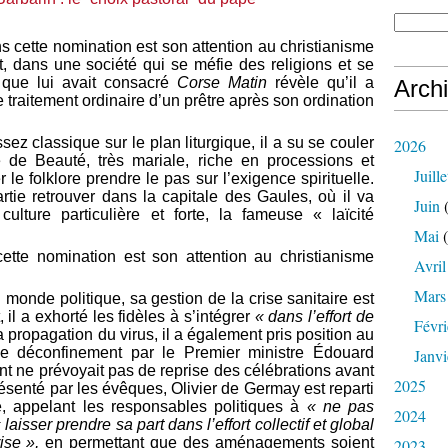
s cette nomination est son attention au christianisme
t, dans une société qui se méfie des religions et se
que lui avait consacré
Corse Matin
révèle qu’il a
Arch
 traitement ordinaire d’un prêtre après son ordination
sez classique sur le plan liturgique, il a su se couler
2026
le de Beauté, très mariale, riche en processions et
Juille
 le folklore prendre le pas sur l’exigence spirituelle.
rtie retrouver dans la capitale des Gaules, où il va
Juin
(
lture particulière et forte, la fameuse « laïcité
Mai
(
tte nomination est son attention au christianisme
Avril
Mars
monde politique, sa gestion de la crise sanitaire est
 il a exhorté les fidèles à s’intégrer
« dans l’effort de
Févri
a propagation du virus, il a également pris position au
 déconfinement par le Premier ministre Édouard
Janvi
t ne prévoyait pas de reprise des célébrations avant
2025
résenté par les évêques, Olivier de Germay est reparti
, appelant les responsables politiques à
« ne pas
2024
 laisser prendre sa part dans l’effort collectif et global
ise »,
en permettant que des aménagements soient
2023