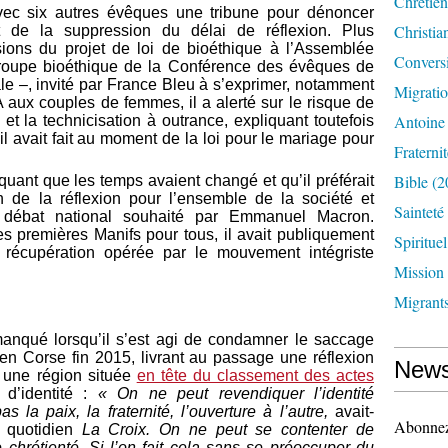
Chrétien
avec six autres évêques une tribune pour dénoncer
Christia
de la suppression du délai de réflexion. Plus
ons du projet de loi de bioéthique à l’Assemblée
Convers
groupe bioéthique de la Conférence des évêques de
le –, invité par France Bleu à s’exprimer, notamment
Migrati
 aux couples de femmes, il a alerté sur le risque de
Antoine
t la technicisation à outrance, expliquant toutefois
’il avait fait au moment de la loi pour le mariage pour
Fraternit
Bible
(2
liquant que les temps avaient changé et qu’il préférait
in de la réflexion pour l’ensemble de la société et
Sainteté
u débat national souhaité par Emmanuel Macron.
s premières Manifs pour tous, il avait publiquement
Spirituel
e récupération opérée par le mouvement intégriste
Mission
Migrant
manqué lorsqu’il s’est agi de condamner le saccage
en Corse fin 2015, livrant au passage une réflexion
News
 une région située
en tête du classement des actes
 d’identité :
« On ne peut revendiquer l’identité
 la paix, la fraternité, l’ouverture à l’autre,
avait-
Abonnez-
 quotidien
La Croix.
On ne peut se contenter de
 chrétienté. Si l’on fait cela sans se préoccuper du