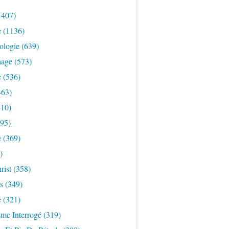
1407)
e
(1136)
ologie
(639)
nage
(573)
e
(536)
463)
10)
95)
e
(369)
)
rist
(358)
s
(349)
e
(321)
sme Interrogé
(319)