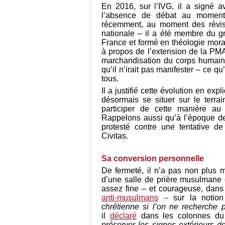
En 2016, sur l’IVG, il a signé 
l’absence de débat au moment 
récemment, au moment des révisi
nationale – il a été membre du 
France et formé en théologie mora
à propos de l’extension de la PMA
marchandisation du corps humain e
qu’il n’irait pas manifester – ce qu
tous.
Il a justifié cette évolution en exp
désormais se situer sur le terra
participer de cette manière a
Rappelons aussi qu’à l’époque de
protesté contre une tentative d
Civitas.
Sa conversion personnelle
De fermeté, il n’a pas non plus 
d’une salle de prière musulmane 
assez fine – et courageuse, dans
anti-musulmans
–
sur la notion
chrétienne si l’on ne recherche pas
il
déclaré
dans les colonnes du
préserver les signes extérieurs de