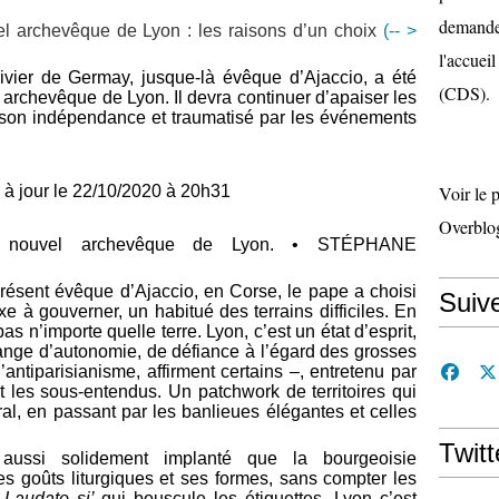
demande 
el archevêque de Lyon : les raisons d’un choix
(-- >
l'accueil
ivier de Germay, jusque-là évêque d’Ajaccio, a été
(CDS).
archevêque de Lyon. Il devra continuer d’apaiser les
son indépendance et traumatisé par les événements
 à jour le 22/10/2020 à 20h31
Voir le 
Overblo
, nouvel archevêque de Lyon. • STÉPHANE
résent évêque d’Ajaccio, en Corse, le pape a choisi
Suiv
 à gouverner, un habitué des terrains difficiles. En
pas n’importe quelle terre. Lyon, c’est un état d’esprit,
lange d’autonomie, de défiance à l’égard des grosses
’antiparisianisme, affirment certains –, entretenu par
 et les sous-entendus. Un patchwork de territoires qui
ural, en passant par les banlieues élégantes et celles
Twitt
 aussi solidement implanté que la bourgeoisie
es goûts liturgiques et ses formes, sans compter les
n
Laudato si’
qui bouscule les étiquettes. Lyon c’est