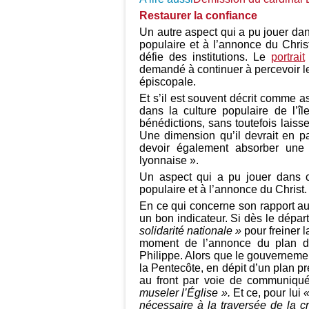
Restaurer la confiance
Un autre aspect qui a pu jouer dan
populaire et à l’annonce du Chris
défie des institutions. Le
portrait
demandé à continuer à percevoir le
épiscopale.
Et s’il est souvent décrit comme as
dans la culture populaire de l’î
bénédictions, sans toutefois laisser
Une dimension qu’il devrait en pa
devoir également absorber une cu
lyonnaise ».
Un aspect qui a pu jouer dans ce
populaire et à l’annonce du Christ.
En ce qui concerne son rapport au 
un bon indicateur. Si dès le départ,
solidarité nationale »
pour freiner l
moment de l’annonce du plan de
Philippe. Alors que le gouvernemen
la Pentecôte, en dépit d’un plan p
au front par voie de communiqué
museler l’Église ».
Et ce, pour lui
«
nécessaire à la traversée de la cr