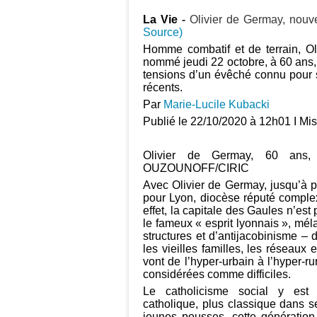
La Vie
-
Olivier de Germay, nouv
Source)
Homme combatif et de terrain, Ol
nommé jeudi 22 octobre, à 60 ans, 
tensions d’un évêché connu pour 
récents.
Par
Marie-Lucile Kubacki
Publié le 22/10/2020 à 12h01 I Mis
Olivier de Germay, 60 ans
OUZOUNOFF/CIRIC
Avec Olivier de Germay, jusqu’à p
pour Lyon, diocèse réputé complexe
effet, la capitale des Gaules n’est 
le fameux « esprit lyonnais », mé
structures et d’antijacobinisme – d
les vieilles familles, les réseaux
vont de l’hyper-urbain à l’hyper-r
considérées comme difficiles.
Le catholicisme social y est
catholique, plus classique dans s
jeunes pousses, cette génératio