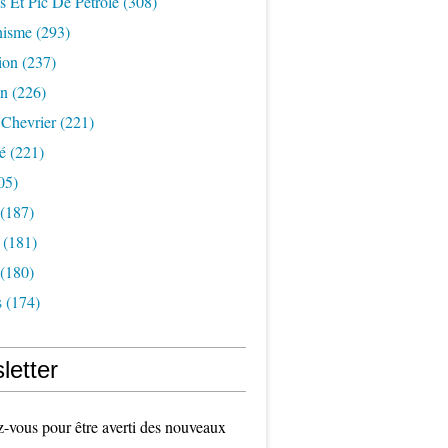
s Et Pic De Pétrole
(308)
nisme
(293)
ion
(237)
on
(226)
 Chevrier
(221)
é
(221)
05)
(187)
(181)
(180)
s
(174)
letter
vous pour être averti des nouveaux