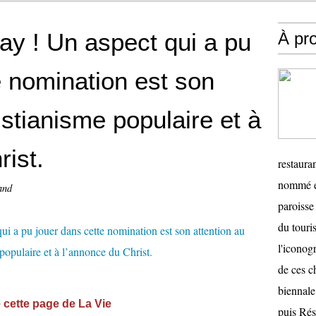
ay ! Un aspect qui a pu
À pr
e nomination est son
istianisme populaire et à
rist.
restauran
nommé en
and
paroisse 
du touris
l'iconog
de ces ch
biennale
cette page de La Vie
puis Ré