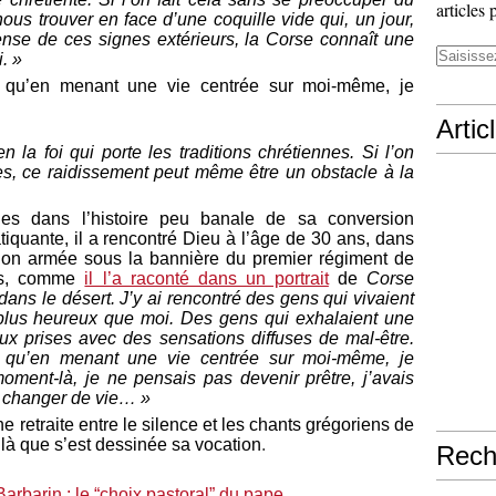
articles 
ous trouver en face d’une coquille vide qui, un jour,
fense de ces signes extérieurs, la Corse connaît une
i. »
ce qu’en menant une vie centrée sur moi-même, je
Artic
n la foi qui porte les traditions chrétiennes. Si l’on
ées, ce raidissement peut même être un obstacle à la
es dans l’histoire peu banale de sa conversion
atiquante, il a rencontré Dieu à l’âge de 30 ans, dans
ission armée sous la bannière du premier régiment de
es, comme
il l’a raconté dans un portrait
de
Corse
dans le désert. J’y ai rencontré des gens qui vivaient
nt plus heureux que moi. Des gens qui exhalaient une
 aux prises avec des sensations diffuses de mal-être.
ce qu’en menant une vie centrée sur moi-même, je
moment-là, je ne pensais pas devenir prêtre, j’avais
e changer de vie… »
ne retraite entre le silence et les chants grégoriens de
 là que s’est dessinée sa vocation
.
Rech
arbarin : le “choix pastoral” du pape