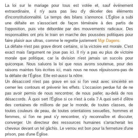
La loi sur le mariage pour tous est votée et, sauf événement
extraordinaire, il n'y aura pas lieu d'y déceler des éléments
d'inconstitutionnalité. Le temps des bilans s'annonce. L'Église a subi
une défaite en s'associant de façon téméraire à des partis de
l'opposition, puis vite débordée par des mouvements radicaux. Des
responsables ont pris le train en marche des poussées politiques pour
faire plaisir aux ultras, comme le regrette justement
Mgr Dagens.
La défaite n'est pas grave diront certains, si la victoire est morale. C'est
exact mais l'argument ne joue pas ici. Il n'y a pas eu plus de victoire
morale que politique, car la division n'est jamais un succès pour
quiconque. Nous saluons la loi que nous avons soutenue, pour des
raisons maintes fois écrites ici, mais nous ne nous réjouissons-pas de
la défaite de l’Église. Elle est-aussi la nôtre.
Un désaccord n'est pas grave en soi si l'on veut avec sincérité en
cerner les contours et prévenir les effets. L'occasion perdue fut de ne
pas avoir permis de nous rencontrer, de nous parler, au-delà de nos
désaccords. À quoi sert l'Église si ce n'est à cela ? A quoi sert-il d'être
des centaines de millions de par le monde, de toutes classes, de
toutes couleurs de peau, de toutes orientations sexuelles, hommes et
femmes, si l'on ne peut s'y rencontrer, s'y reconnaître et discuter,
converger. Un directeur des ressources humaines s'arracherait les
cheveux devant un tel gâchis. Le verrou est bon pour la fermeture d'une
prison, pas d'une Église.