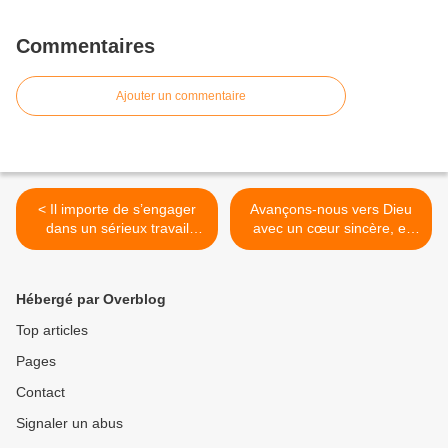
Commentaires
Ajouter un commentaire
< Il importe de s’engager
Avançons-nous vers Dieu
dans un sérieux travail
avec un cœur sincère, et
intellectuel susceptible de
dans la certitude que donne
donner des fondations à de
la foi, le coeur purifié de ce
nouveaux projets politiques.
qui souille notre
Hébergé par Overblog
conscience, le corps lavé
par une eau pure >
Top articles
Pages
Contact
Signaler un abus