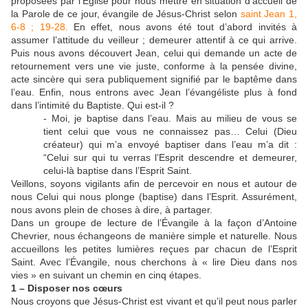
proposées par l’Église pour nous mettre en situation d’accueil de
la Parole de ce jour, évangile de Jésus-Christ selon
saint Jean 1,
6-8 ; 19-28.
En effet, nous avons été tout d’abord invités à
assumer l’attitude du veilleur ; demeurer attentif à ce qui arrive.
Puis nous avons découvert Jean, celui qui demande un acte de
retournement vers une vie juste, conforme à la pensée divine,
acte sincère qui sera publiquement signifié par le baptême dans
l’eau. Enfin, nous entrons avec Jean l’évangéliste plus à fond
dans l’intimité du Baptiste. Qui est-il ?
- Moi, je baptise dans l’eau. Mais au milieu de vous se
tient celui que vous ne connaissez pas… Celui (Dieu
créateur) qui m’a envoyé baptiser dans l’eau m’a dit :
“Celui sur qui tu verras l’Esprit descendre et demeurer,
celui-là baptise dans l’Esprit Saint.
Veillons, soyons vigilants afin de percevoir en nous et autour de
nous Celui qui nous plonge (baptise) dans l’Esprit. Assurément,
nous avons plein de choses à dire, à partager.
Dans un groupe de lecture de l’Évangile à la façon d’Antoine
Chevrier, nous échangeons de manière simple et naturelle. Nous
accueillons les petites lumières reçues par chacun de l’Esprit
Saint. Avec l’Évangile, nous cherchons à « lire Dieu dans nos
vies » en suivant un chemin en cinq étapes.
1 – Disposer nos cœurs
Nous croyons que Jésus-Christ est vivant et qu’il peut nous parler