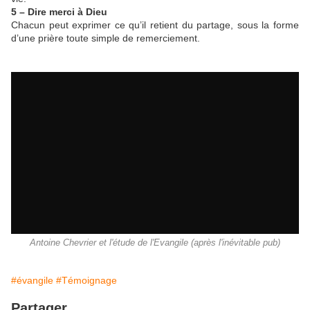
5 – Dire merci à Dieu
Chacun peut exprimer ce qu’il retient du partage, sous la forme
d’une prière toute simple de remerciement.
Antoine Chevrier et l'étude de l'Evangile (après l'inévitable pub)
#évangile
#Témoignage
Partager