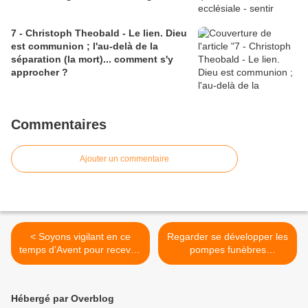
7 - Christoph Theobald - Le lien. Dieu
est communion ; l'au-delà de la
séparation (la mort)... comment s'y
approcher ?
Commentaires
Ajouter un commentaire
< Soyons vigilant en ce
Regarder se développer les
temps d’Avent pour recevoir
pompes funèbres
en toute disponibilité Dieu
musulmanes sans se
qui désir ardemment établir
mettre dans les rangs du
en chacun de nous sa
maintien de l’identité de la
Hébergé par Overblog
demeure
culture chrétienne ? >