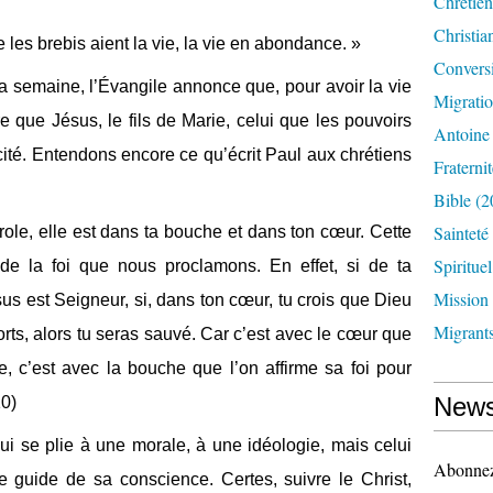
Chrétien
Christia
 les brebis aient la vie, la vie en abondance. »
Convers
a semaine, l’Évangile annonce que, pour avoir la vie
Migrati
e que Jésus, le fils de Marie, celui que les pouvoirs
Antoine
scité. Entendons encore ce qu’écrit Paul aux chrétiens
Fraternit
Bible
(2
Sainteté
arole, elle est dans ta bouche et dans ton cœur. Cette
Spirituel
de la foi que nous proclamons. En effet, si de ta
Mission
us est Seigneur, si, dans ton cœur, tu crois que Dieu
Migrant
morts, alors tu seras sauvé. Car c’est avec le cœur que
te, c’est avec la bouche que l’on affirme sa foi pour
News
10)
ui se plie à une morale, à une idéologie, mais celui
Abonnez-
le guide de sa conscience. Certes, suivre le Christ,