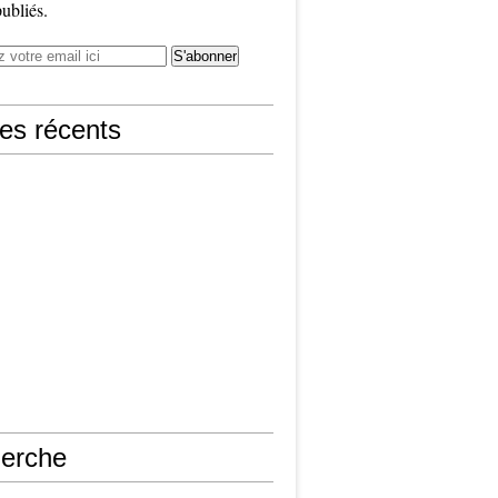
publiés.
les récents
erche