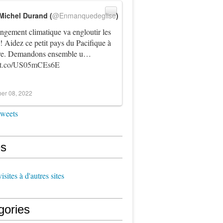
Michel Durand (
@Enmanquedeglise
)
ngement climatique va engloutir les
! Aidez ce petit pays du Pacifique à
vre. Demandons ensemble u…
//t.co/US05mCEs6E
er 08, 2022
tweets
s
sites à d'autres sites
gories