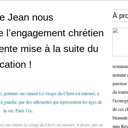
te Jean nous
À pr
 l’engagement chrétien
nte mise à la suite du
cation !
restauran
nommé en
paroisse 
du touris
l'iconog
de ces ch
biennale
re sur ciment Le visage du Christ est entouré, à droite, par un
puis Ré