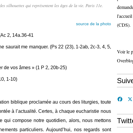
des silhouettes qui représentent les âges de la vie. Paris 11e.
demande 
l'accueil
source de la photo
(CDS).
 (Ac 2, 14a.36-41
ne saurait me manquer. (Ps 22 (23), 1-2ab, 2c-3, 4, 5,
Voir le 
Overblo
er de vos âmes » (1 P 2, 20b-25)
10, 1-10)
Suiv
ation biblique proclamée au cours des liturgies, toute
ntée à l’actualité. Certes, à chaque eucharistie nous
Twitt
 qui compose notre quotidien, alors, nous mettons
ements particuliers. Aujourd’hui, nos regards sont