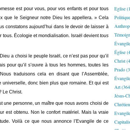
Eglise
(
romesse est pour vous, pour vos enfants et pour tous
Politiqu
ux que le Seigneur notre Dieu les appellera. » Cela
Anthrop
s constatons aujourd’hui dans le devoir de laisser à
Témoig
 tous. Écologie et mondialisation. Israël devient
tous
Évangil
Église
(
ieu a choisi le peuple Israël, ce n’est pas pour qu’il
Christ
(4
is pour qu’il s’ouvre à tous les hommes, toutes les
Prado
(3
 Nous traduisons cela en disant que l’Assemblée,
Évangil
ire universelle, donc bien plus que romaine. Et qui est
Art
(364
? Le Christ.
Jésus-Ch
 est une personne, un maître que nous avons choisi de
Chrétien
ur est obtenu. Non le confort matériel. Mais la vraie
Evangil
atitude. Voilà ce que nous annonce l’Evangile de ce
Capitali