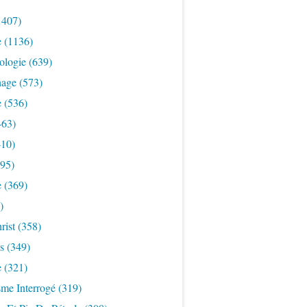
1407)
e
(1136)
ologie
(639)
nage
(573)
e
(536)
463)
10)
95)
e
(369)
)
rist
(358)
s
(349)
e
(321)
sme Interrogé
(319)