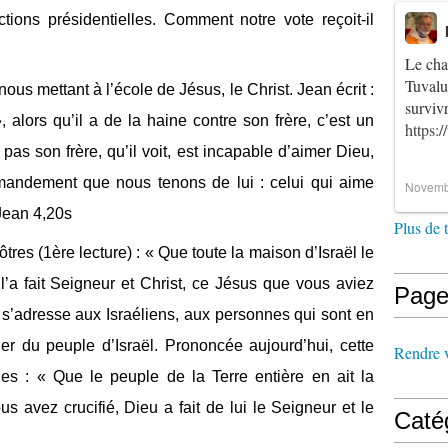
tions présidentielles. Comment notre vote reçoit-il
Le cha
Tuvalu
us mettant à l’école de Jésus, le Christ. Jean écrit :
survi
, alors qu’il a de la haine contre son frère, c’est un
https:
 pas son frère, qu’il voit, est incapable d’aimer Dieu,
ommandement que nous tenons de lui : celui qui aime
Novemb
 Jean 4,20s
Plus de 
res (1ère lecture) : « Que toute la maison d’Israël le
l’a fait Seigneur et Christ, ce Jésus que vous aviez
Page
 Il s’adresse aux Israéliens, aux personnes qui sont en
er du peuple d’Israël. Prononcée aujourd’hui, cette
Rendre vi
les : « Que le peuple de la Terre entière en ait la
 avez crucifié, Dieu a fait de lui le Seigneur et le
Caté