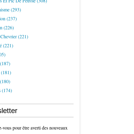
s Et Pic De Pétrole
(308)
nisme
(293)
ion
(237)
on
(226)
 Chevrier
(221)
é
(221)
05)
(187)
(181)
(180)
s
(174)
letter
vous pour être averti des nouveaux