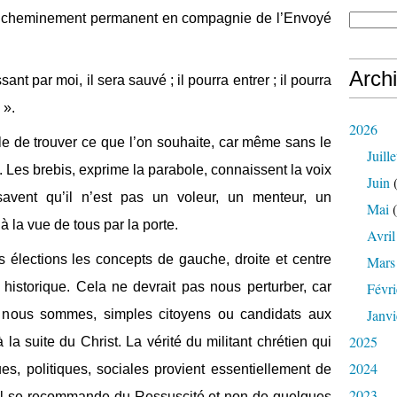
 un cheminement permanent en compagnie de l’Envoyé
Arch
ant par moi, il sera sauvé ; il pourra entrer ; il pourra
 ».
2026
mple de trouver ce que l’on souhaite, car même sans le
Juille
x. Les brebis, exprime la parabole, connaissent la voix
Juin
(
savent qu’il n’est pas un voleur, un menteur, un
Mai
(
à la vue de tous par la porte.
Avril
s élections les concepts de gauche, droite et centre
Mars
historique. Cela ne devrait pas nous perturber, car
Févri
Janvi
, nous sommes, simples citoyens ou candidats aux
2025
à la suite du Christ. La vérité du militant chrétien qui
2024
es, politiques, sociales provient essentiellement de
2023
Il se recommande du Ressuscité et non de quelques