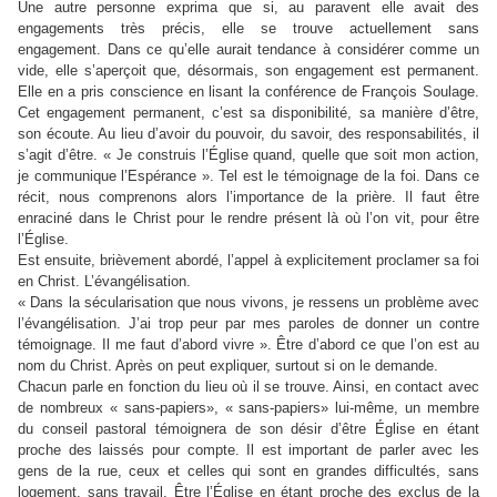
Une autre personne exprima que si, au paravent elle avait des
engagements très précis, elle se trouve actuellement sans
engagement. Dans ce qu’elle aurait tendance à considérer comme un
vide, elle s’aperçoit que, désormais, son engagement est permanent.
Elle en a pris conscience en lisant la conférence de François Soulage.
Cet engagement permanent, c’est sa disponibilité, sa manière d’être,
son écoute. Au lieu d’avoir du pouvoir, du savoir, des responsabilités, il
s’agit d’être. « Je construis l’Église quand, quelle que soit mon action,
je communique l’Espérance ». Tel est le témoignage de la foi. Dans ce
récit, nous comprenons alors l’importance de la prière. Il faut être
enraciné dans le Christ pour le rendre présent là où l’on vit, pour être
l’Église.
Est ensuite, brièvement abordé, l’appel à explicitement proclamer sa foi
en Christ. L’évangélisation.
« Dans la sécularisation que nous vivons, je ressens un problème avec
l’évangélisation. J’ai trop peur par mes paroles de donner un contre
témoignage. Il me faut d’abord vivre ». Être d’abord ce que l’on est au
nom du Christ. Après on peut expliquer, surtout si on le demande.
Chacun parle en fonction du lieu où il se trouve. Ainsi, en contact avec
de nombreux « sans-papiers», « sans-papiers» lui-même, un membre
du conseil pastoral témoignera de son désir d’être Église en étant
proche des laissés pour compte. Il est important de parler avec les
gens de la rue, ceux et celles qui sont en grandes difficultés, sans
logement, sans travail. Être l’Église en étant proche des exclus de la