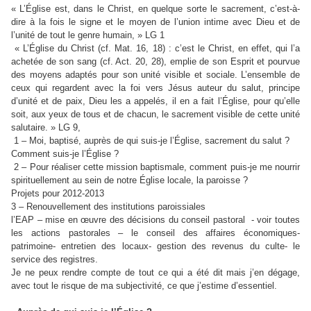
« L’Église est, dans le Christ, en quelque sorte le sacrement, c’est-à-
dire à la fois le signe et le moyen de l’union intime avec Dieu et de
l’unité de tout le genre humain, » LG 1
« L’Église du Christ (cf. Mat. 16, 18) : c’est le Christ, en effet, qui l’a
achetée de son sang (cf. Act. 20, 28), emplie de son Esprit et pourvue
des moyens adaptés pour son unité visible et sociale. L’ensemble de
ceux qui regardent avec la foi vers Jésus auteur du salut, principe
d’unité et de paix, Dieu les a appelés, il en a fait l’Église, pour qu’elle
soit, aux yeux de tous et de chacun, le sacrement visible de cette unité
salutaire. » LG 9,
1 – Moi, baptisé, auprès de qui suis-je l’Église, sacrement du salut ?
Comment suis-je l’Église ?
2 – Pour réaliser cette mission baptismale, comment puis-je me nourrir
spirituellement au sein de notre Église locale, la paroisse ?
Projets pour 2012-2013
3 – Renouvellement des institutions paroissiales
l’EAP – mise en œuvre des décisions du conseil pastoral - voir toutes
les actions pastorales – le conseil des affaires économiques-
patrimoine- entretien des locaux- gestion des revenus du culte- le
service des registres.
Je ne peux rendre compte de tout ce qui a été dit mais j’en dégage,
avec tout le risque de ma subjectivité, ce que j’estime d’essentiel.