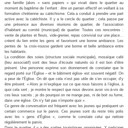
une famille (alors « sans papiers » qui vivait dans le quartier au
moment du baptême de l’enfant : être un parrain effectif en veillant à sa
formation chrétienne au catéchisme. Cela a conduit à prendre une part
active avec la catéchiste. Il y a le cercle du quartier ; cela passe par
une présence aux diverses réunions de quartier, de l’association
d’habitant au comité (municipal) de quartier. Toutes ces rencontres :
vente de plantes et fleurs, vide-grenier, repas convivial sur une place…
créent du lien entre les gens et favorisent une bonne ambiance. Les
pentes de la croix-rousse gardent une bonne et belle ambiance entre
les habitants.
La condition des soies (structure sociale municipale), mosaïque café
(lieu associatif) sont des lieux d’écoute naturels où il est bon d’être
présent. Une personne exprime son étonnement de constater que le
regard porté sur l’Église – et le bâtiment église- est souvent négatif. On
a peur de l’Église. On dit que cela n’est pas utile de s’en occuper, d’y
être présent. « Alors je m’explique sur ce que nous faisons à l’église, à
quoi cela sert ; je montre le respect que nous devons avoir vis-à-vis de
ces lieux sacrés ; je dis pourquoi on ne mange pas, ni de boit ou fume,
dans une église. On n’y fait pas n’importe quoi ».
Ce genre de conversation est fréquent avec les jeunes qui pratiquent un
certain commerce sur le parvis. Ces jeunes sont du reste très polis
avec les « gens d’Église », comme le constate celui qui nettoie
régulièrement le parvis.
Dans le quartier, il y a des sorties touristiques organisées. Y participer