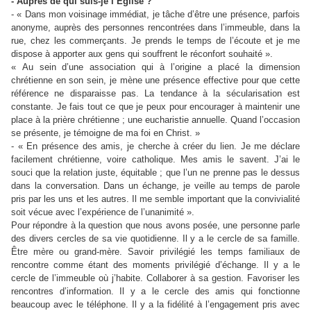
- Auprès de qui suis-je l’Église ?
- « Dans mon voisinage immédiat, je tâche d’être une présence, parfois
anonyme, auprès des personnes rencontrées dans l’immeuble, dans la
rue, chez les commerçants. Je prends le temps de l’écoute et je me
dispose à apporter aux gens qui souffrent le réconfort souhaité ».
« Au sein d’une association qui à l’origine a placé la dimension
chrétienne en son sein, je mène une présence effective pour que cette
référence ne disparaisse pas. La tendance à la sécularisation est
constante. Je fais tout ce que je peux pour encourager à maintenir une
place à la prière chrétienne ; une eucharistie annuelle. Quand l’occasion
se présente, je témoigne de ma foi en Christ. »
- « En présence des amis, je cherche à créer du lien. Je me déclare
facilement chrétienne, voire catholique. Mes amis le savent. J’ai le
souci que la relation juste, équitable ; que l’un ne prenne pas le dessus
dans la conversation. Dans un échange, je veille au temps de parole
pris par les uns et les autres. Il me semble important que la convivialité
soit vécue avec l’expérience de l’unanimité ».
Pour répondre à la question que nous avons posée, une personne parle
des divers cercles de sa vie quotidienne. Il y a le cercle de sa famille.
Être mère ou grand-mère. Savoir privilégié les temps familiaux de
rencontre comme étant des moments privilégié d’échange. Il y a le
cercle de l’immeuble où j’habite. Collaborer à sa gestion. Favoriser les
rencontres d’information. Il y a le cercle des amis qui fonctionne
beaucoup avec le téléphone. Il y a la fidélité à l’engagement pris avec