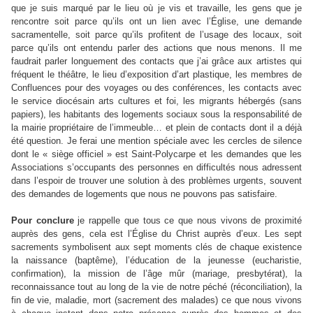
que je suis marqué par le lieu où je vis et travaille, les gens que je
rencontre soit parce qu’ils ont un lien avec l’Église, une demande
sacramentelle, soit parce qu’ils profitent de l’usage des locaux, soit
parce qu’ils ont entendu parler des actions que nous menons. Il me
faudrait parler longuement des contacts que j’ai grâce aux artistes qui
fréquent le théâtre, le lieu d’exposition d’art plastique, les membres de
Confluences pour des voyages ou des conférences, les contacts avec
le service diocésain arts cultures et foi, les migrants hébergés (sans
papiers), les habitants des logements sociaux sous la responsabilité de
la mairie propriétaire de l’immeuble… et plein de contacts dont il a déjà
été question. Je ferai une mention spéciale avec les cercles de silence
dont le « siège officiel » est Saint-Polycarpe et les demandes que les
Associations s’occupants des personnes en difficultés nous adressent
dans l’espoir de trouver une solution à des problèmes urgents, souvent
des demandes de logements que nous ne pouvons pas satisfaire.
Pour conclure
je rappelle que tous ce que nous vivons de proximité
auprès des gens, cela est l’Église du Christ auprès d’eux. Les sept
sacrements symbolisent aux sept moments clés de chaque existence
la naissance (baptême), l’éducation de la jeunesse (eucharistie,
confirmation), la mission de l’âge mûr (mariage, presbytérat), la
reconnaissance tout au long de la vie de notre péché (réconciliation), la
fin de vie, maladie, mort (sacrement des malades) ce que nous vivons