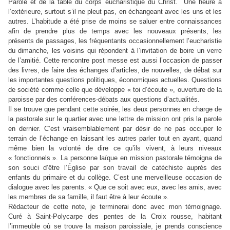
Parole et de la table du corps eucharistique du Christ. Une heure à
l’extérieure, surtout s’il ne pleut pas, en échangeant avec les uns et les
autres. L’habitude a été prise de moins se saluer entre connaissances
afin de prendre plus de temps avec les nouveaux présents, les
présents de passages, les fréquentants occasionnellement l’eucharistie
du dimanche, les voisins qui répondent à l’invitation de boire un verre
de l’amitié. Cette rencontre post messe est aussi l’occasion de passer
des livres, de faire des échanges d’articles, de nouvelles, de débat sur
les importantes questions politiques, économiques actuelles. Questions
de société comme celle que développe « toi d’écoute », ouverture de la
paroisse par des conférences-débats aux questions d’actualités.
Il se trouve que pendant cette soirée, les deux personnes en charge de
la pastorale sur le quartier avec une lettre de mission ont pris la parole
en dernier. C’est vraisemblablement par désir de ne pas occuper le
terrain de l’échange en laissant les autres parler tout en ayant, quand
même bien la volonté de dire ce qu’ils vivent, à leurs niveaux
« fonctionnels ». La personne laïque en mission pastorale témoigna de
son souci d’être l’Église par son travail de catéchiste auprès des
enfants du primaire et du collège. C’est une merveilleuse occasion de
dialogue avec les parents. « Que ce soit avec eux, avec les amis, avec
les membres de sa famille, il faut être à leur écoute ».
Rédacteur de cette note, je terminerai donc avec mon témoignage.
Curé à Saint-Polycarpe des pentes de la Croix rousse, habitant
l’immeuble où se trouve la maison paroissiale, je prends conscience