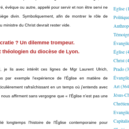
ré, évêque ou autre, appelé pour servir et non être servi ne
Eglise
(
iège divin. Symboliquement, afin de montrer le rôle de
Politiqu
u ministre du Christ devrait rester vide.
Anthrop
Témoig
ratie ? Un dilemme trompeur.
Évangil
 et théologien du diocèse de Lyon.
Église
(
Christ
(4
Prado
(3
 je lis avec intérêt ces lignes de Mgr Laurent Ulrich,
Évangil
s par exemple l'expérience de l'Église en matière de
Art
(364
ticulièrement rafraîchissant en un temps où j'entends avec
Jésus-Ch
 nous affirment sans vergogne que « l'Église n'est pas une
Chrétien
Evangil
Capitali
ié longtemps l'histoire de l'Église contemporaine pour