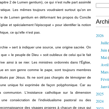
tre 2 de Lumen gentium), ce qui n'est nulle part assimilé
ique. Les mêmes toujours voudraient surtout qu'on en
itre de Lumen gentium en déformant les propos du Concile
Arch
Église et spécialement l'épiscopat » pour identifier la notion
ique, ce qu'elle n'est pas.
2026
Juille
archie » sert à indiquer une source, une origine sacrée. On
Juin
(
 que « le peuple de Dieu » soit oublieux de celui qui le fait
Mai
(
rrive ainsi à se nier. Les ministres ordonnés dans l'Église,
Avril
ique en son genre comme le pape, sont toujours membres
Mars
stitués par Jésus. Ils ne sont pas chargés de témoigner de
Févri
d'une unique foi exprimée de façon polyphonique. Car au
Janvi
 communion. L'insistance catholique sur la dimension
2025
 une consécration de l'individualisme pastoral ou des
2024
 reconnaissance des visages propres à chacun de ceux qui
2023