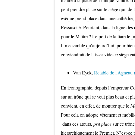
maître à la place de l’unique Maître. Il 
peut prendre place sur le siège qui, de
évêque prend place dans une cathèdre, i
Ressuscité. Pourtant, dans la ligne des 
pour le Maître ? Le port de la tiare le p
Il me semble qu’aujourd’hui, pour bien 
conviendrait de laisser vide ce siège ca
Van Eyck,
Retable de l'Agneau 
En iconographie, depuis l’empereur Cons
sur un trône qui se veut plus beau et plu
convient, en effet, de montrer que le
Ma
Pour cela on adopte vêtement et mobili
dans ces atours,
prit place
sur ce trôn
hiérarchiquement le Premier. N’est-ce 