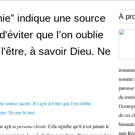
hie” indique une source
À pr
 d'éviter que l’on oublie
l'être, à savoir Dieu. Ne
restauran
nommé en
paroisse 
du touris
l'iconog
de ces ch
biennale
pe agit
in persona christi
. Cela signifie qu’il n’est jamais le
puis Ré