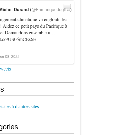
Michel Durand (
@Enmanquedeglise
)
ngement climatique va engloutir les
! Aidez ce petit pays du Pacifique à
vre. Demandons ensemble u…
//t.co/US05mCEs6E
er 08, 2022
tweets
s
sites à d'autres sites
gories