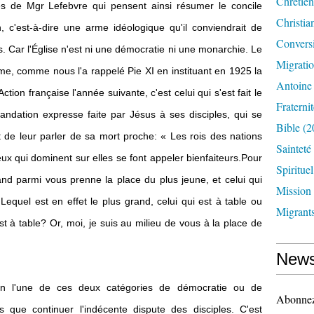
Chrétien
es de Mgr Lefebvre qui pensent ainsi résumer le concile
Christia
, c'est-à-dire une arme idéologique qu'il conviendrait de
Convers
 Car l'Église n'est ni une démocratie ni une monarchie. Le
Migrati
me, comme nous l'a rappelé Pie XI en instituant en 1925 la
Antoine
tion française l'année suivante, c'est celui qui s'est fait le
Fraternit
mandation expresse faite par Jésus à ses disciples, qui se
Bible
(2
 de leur parler de sa mort proche: « Les rois des nations
Sainteté
eux qui dominent sur elles se font appeler bienfaiteurs.Pour
Spirituel
and parmi vous prenne la place du plus jeune, et celui qui
Mission
equel est en effet le plus grand, celui qui est à table ou
Migrant
est à table? Or, moi, je suis au milieu de vous à la place de
News
selon l'une de ces deux catégories de démocratie ou de
Abonnez-
 que continuer l'indécente dispute des disciples. C'est