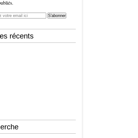
publiés.
les récents
erche