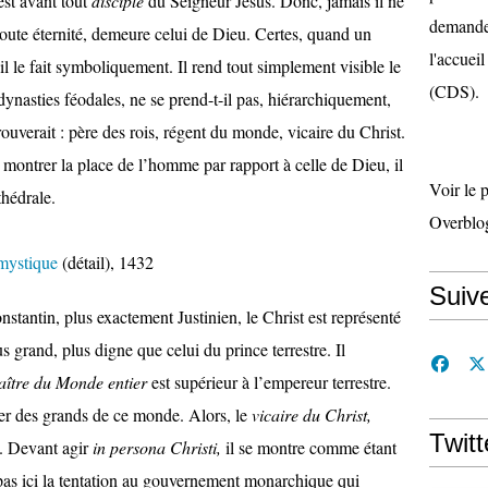
est avant tout
disciple
du Seigneur Jésus. Donc, jamais il ne
demande 
 toute éternité, demeure celui de Dieu. Certes, quand un
l'accueil
l le fait symboliquement. Il rend tout simplement visible le
(CDS).
dynasties féodales, ne se prend-t-il pas, hiérarchiquement,
rouverait : père des rois, régent du monde, vicaire du Christ.
montrer la place de l’homme par rapport à celle de Dieu, il
Voir le 
thédrale.
Overblo
mystique
(détail), 1432
Suiv
tantin, plus exactement Justinien, le Christ est représenté
s grand, plus digne que celui du prince terrestre. Il
ître du Monde entier
est supérieur à l’empereur terrestre.
er des grands de ce monde. Alors, le
vicaire du Christ,
Twitt
e. Devant agir
in persona Christi,
il se montre comme étant
pas ici la tentation au gouvernement monarchique qui