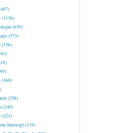
1407)
e
(1136)
ologie
(639)
nage
(573)
e
(536)
463)
10)
95)
e
(369)
)
rist
(358)
s
(349)
e
(321)
sme Interrogé
(319)