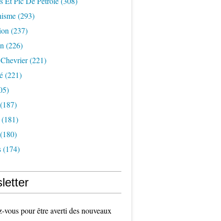
s Et Pic De Pétrole
(308)
nisme
(293)
ion
(237)
on
(226)
 Chevrier
(221)
é
(221)
05)
(187)
(181)
(180)
s
(174)
letter
vous pour être averti des nouveaux