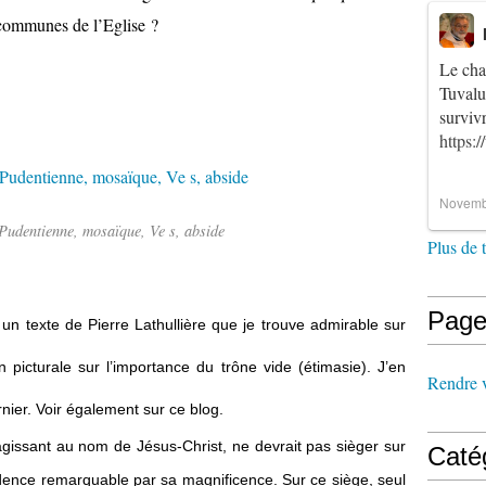
s communes de l’Eglise ?
Le cha
Tuvalu
survi
https:
Novemb
-Pudentienne, mosaïque, Ve s, abside
Plus de 
Page
 un texte de Pierre Lathullière que je trouve admirable sur
on picturale sur l’importance du trône vide (étimasie). J’en
Rendre vi
nier.
Voir également
sur ce blog.
 agissant au nom de Jésus-Christ, ne devrait pas sièger sur
Caté
dence remarquable par sa magnificence. Sur ce siège, seul