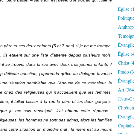
c. Sans papier – sans toit est devenu le slogan qui colle le
Eglise
(
Politiqu
Anthrop
Témoig
Évangil
n père et ses deux enfants (5 et 7 ans) si je ne me trompe,
Église
(
 Ils étaient sur une liste d’attente depuis plusieurs mois.
Christ
(4
il se trouver dans la rue avec deux très jeunes enfants ?
Prado
(3
p délicate question, j’apprends grâce au dialogue favorisé
Évangil
une situation semblable que l’épouse de ce monsieur, la
Art
(364
 chez des religieuses qui n’accueillent que les femmes.
Jésus-Ch
e, il fallait laisser à la rue le père et les deux garçons.
Chrétien
ue je me suis renseigné. J’ai obtenu cette réponse :
Evangil
ligieuses, les hommes ne sont pas admis, alors les familles
Capitali
dans cette situation un moindre mal ; la mère est au moins