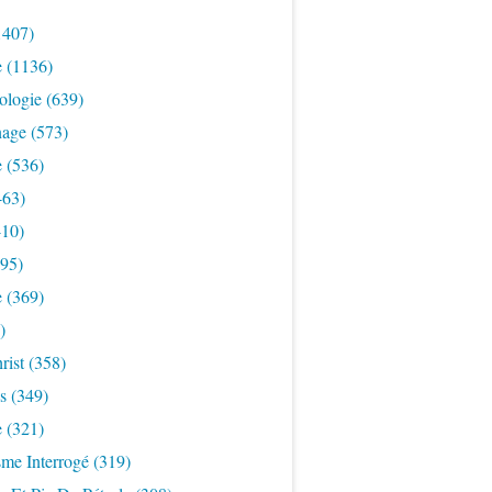
1407)
e
(1136)
ologie
(639)
nage
(573)
e
(536)
463)
10)
95)
e
(369)
)
rist
(358)
s
(349)
e
(321)
sme Interrogé
(319)