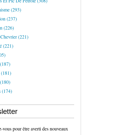
s Et Pic De Pétrole
(308)
nisme
(293)
ion
(237)
on
(226)
 Chevrier
(221)
é
(221)
05)
(187)
(181)
(180)
s
(174)
letter
vous pour être averti des nouveaux