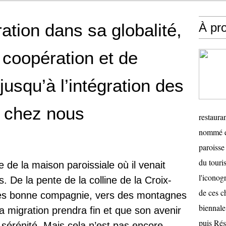
ation dans sa globalité,
À pr
 coopération et de
usqu’à l’intégration des
t chez nous
restauran
nommé en
paroisse 
du touris
e de la maison paroissiale où il venait
l'iconog
. De la pente de la colline de la Croix-
de ces ch
 très bonne compagnie, vers des montagnes
biennale
a migration prendra fin et que son avenir
puis Ré
 sérénité. Mais cela n’est pas encore