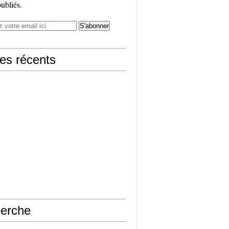
publiés.
les récents
erche