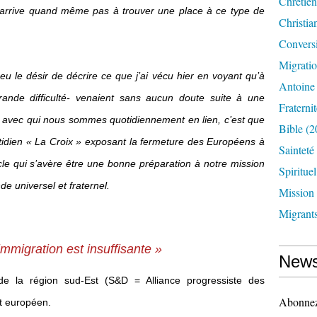
Chrétien
 n’arrive quand même pas à trouver une place à ce type de
Christia
Convers
Migrati
ai eu le désir de décrire ce que j’ai vécu hier en voyant qu’à
Antoine
grande difficulté- venaient sans aucun doute suite à une
Fraternit
s avec qui nous sommes quotidiennement en lien, c’est que
Bible
(2
uotidien « La Croix » exposant la fermeture des Européens à
Sainteté
ticle qui s’avère être une bonne préparation à notre mission
Spirituel
e universel et fraternel.
Mission
Migrant
mmigration est insuffisante »
News
de la région sud-Est (S&D = Alliance progressiste des
Abonnez-
t européen.