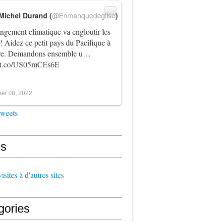
Michel Durand (
@Enmanquedeglise
)
ngement climatique va engloutir les
! Aidez ce petit pays du Pacifique à
vre. Demandons ensemble u…
//t.co/US05mCEs6E
er 08, 2022
tweets
s
sites à d'autres sites
gories