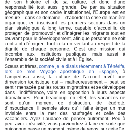
de son histoire et de sa culture, et donc d’une
responsabilité tout aussi grande. De par sa situation
géographique et son cadre institutionnel, l’Europe est en
mesure – dans ce domaine – d’aborder la crise de manière
organique, en inscrivant les premiers secours dans un
plan stratégique à long terme, capable d’accueillir, de
protéger, de promouvoir et d’intégrer les migrants tout en
œuvrant pour le développement, afin que personne ne soit
contraint d’émigrer. Tout cela en veillant au respect de la
dignité de chaque personne. C’est une mission qui
incombe aux institutions publiques, mais aussi à
l’ensemble de la société civile et à l’Église.
Sœurs et frères,
comme je le disais récemment à Ténérife,
lors de mon Voyage apostolique en Espagne
, à
Lampedusa aussi, la culture de l’accueil revêt une
dimension touristique qui – malheureusement – peut se
sentir menacée par les routes migratoires et se développer
dans l’indifférence, voire en opposition à leurs aspects
dramatiques. Pour beaucoup, en effet, les vacances ne
sont qu’un moment de distraction, de légèreté,
d’insouciance. Il semble alors qu’il faille ériger un mur
invisible entre la mer des naufragés et celle des
vacanciers. Ayez l’audace de penser autrement. Peu à
peu, avec créativité, vous parviendrez à faire en sorte que
quiconque passe un moment, même de repos, sur cette île,