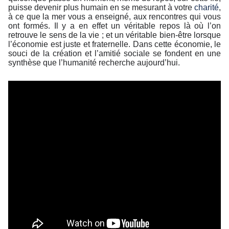
puisse devenir plus humain en se mesurant à votre
charité
,
à ce que la mer vous a enseigné, aux rencontres qui vous
ont formés. Il y a en effet un véritable repos là où l’on
retrouve le sens de la vie ; et un véritable bien-être lorsque
l’économie est juste et fraternelle. Dans cette économie, le
souci de la création et l’amitié sociale se fondent en une
synthèse que l’humanité recherche aujourd’hui.