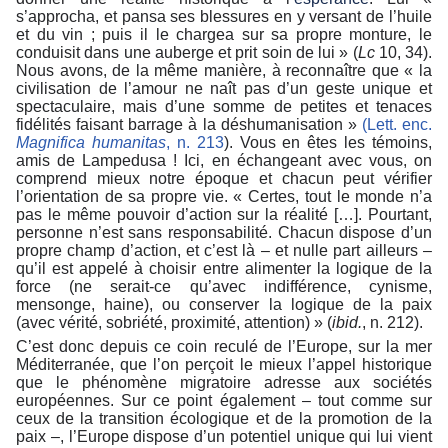
s’approcha, et pansa ses blessures en y versant de l’huile
et du vin ; puis il le chargea sur sa propre monture, le
conduisit dans une auberge et prit soin de lui » (
Lc
10, 34).
Nous avons, de la même manière, à reconnaître que « la
civilisation de l’amour ne naît pas d’un geste unique et
spectaculaire, mais d’une somme de petites et tenaces
fidélités faisant barrage à la déshumanisation »
(Lett. enc.
Magnifica humanitas
, n. 213
). Vous en êtes les témoins,
amis de Lampedusa ! Ici, en échangeant avec vous, on
comprend mieux notre époque et chacun peut vérifier
l’orientation de sa propre vie. « Certes, tout le monde n’a
pas le même pouvoir d’action sur la réalité […]. Pourtant,
personne n’est sans responsabilité. Chacun dispose d’un
propre champ d’action, et c’est là – et nulle part ailleurs –
qu’il est appelé à choisir entre alimenter la logique de la
force (ne serait-ce qu’avec indifférence, cynisme,
mensonge, haine), ou conserver la logique de la paix
(avec vérité, sobriété, proximité, attention) » (
ibid.
, n. 212).
C’est donc depuis ce coin reculé de l’Europe, sur la mer
Méditerranée, que l’on perçoit le mieux l’appel historique
que le phénomène migratoire adresse aux sociétés
européennes. Sur ce point également – tout comme sur
ceux de la transition écologique et de la promotion de la
paix –, l’Europe dispose d’un potentiel unique qui lui vient