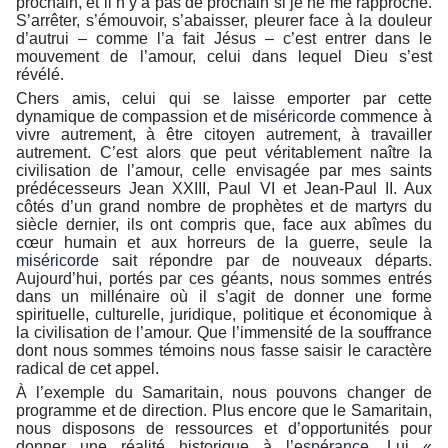
prochain, et il n’y a pas de prochain si je ne me rapproche.
S’arrêter, s’émouvoir, s’abaisser, pleurer face à la douleur
d’autrui – comme l’a fait Jésus – c’est entrer dans le
mouvement de l’amour, celui dans lequel Dieu s’est
révélé.
Chers amis, celui qui se laisse emporter par cette
dynamique de compassion et de
miséricorde
commence à
vivre autrement, à être citoyen autrement, à travailler
autrement. C’est alors que peut véritablement naître la
civilisation de l’amour, celle envisagée par mes saints
prédécesseurs Jean XXIII, Paul VI et Jean-Paul II. Aux
côtés d’un grand nombre de prophètes et de martyrs du
siècle dernier, ils ont compris que, face aux abîmes du
cœur humain et aux horreurs de la guerre, seule la
miséricorde
sait répondre par de nouveaux départs.
Aujourd’hui, portés par ces géants, nous sommes entrés
dans un millénaire où il s’agit de donner une forme
spirituelle, culturelle, juridique, politique et économique à
la civilisation de l’amour. Que l’immensité de la souffrance
dont nous sommes témoins nous fasse saisir le caractère
radical de cet appel.
À l’exemple du Samaritain, nous pouvons changer de
programme et de direction. Plus encore que le Samaritain,
nous disposons de ressources et d’opportunités pour
donner une réalité historique à l’
espérance
. Lui «