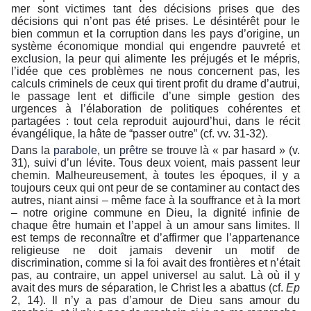
mer sont victimes tant des décisions prises que des
décisions qui n’ont pas été prises. Le désintérêt pour le
bien commun et la corruption dans les pays d’origine, un
système économique mondial qui engendre pauvreté et
exclusion, la peur qui alimente les préjugés et le mépris,
l’idée que ces problèmes ne nous concernent pas, les
calculs criminels de ceux qui tirent profit du drame d’autrui,
le passage lent et difficile d’une simple gestion des
urgences à l’élaboration de politiques cohérentes et
partagées : tout cela reproduit aujourd’hui, dans le récit
évangélique, la hâte de “passer outre” (cf. vv. 31-32).
Dans la
parabole
, un
prêtre
se trouve là « par hasard » (v.
31), suivi d’un lévite. Tous deux voient, mais passent leur
chemin. Malheureusement, à toutes les époques, il y a
toujours ceux qui ont peur de se contaminer au contact des
autres, niant ainsi – même face à la souffrance et à la mort
– notre origine commune en Dieu, la dignité infinie de
chaque être humain et l’appel à un amour sans limites. Il
est temps de reconnaître et d’affirmer que l’appartenance
religieuse ne doit jamais devenir un motif de
discrimination, comme si la foi avait des frontières et n’était
pas, au contraire, un appel universel au salut. Là où il y
avait des murs de séparation, le Christ les a abattus (cf.
Ep
2, 14). Il n’y a pas d’amour de Dieu sans amour du