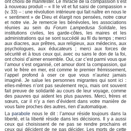
ont choisi de manifester. Le miracle de la compassion s’est
à nouveau produit – « Il le vit et fut saisi de compassion »
(v. 33) – : une révolution intérieure qui fait naître en nous le
« sentiment » de Dieu et élargit nos pensées, notre cœur
et notre vie. Je remercie les bénévoles, les associations
réunies au sein du
Forum Lampedusa Solidale
, les
institutions civiles, les garde-côtes, les maires et les
administrations qui se sont succédé au fil du temps ; merci
aux diacres, aux prêtres, aux religieux, aux médecins, aux
psychologues, aux éducateurs ; merci aux forces de
sécurité et à tous ceux qui, avec ou sans le don de la foi,
ont choisi d’aimer ensemble. Oui, car c’est parmi vous que
l’amour s’est organisé, cet amour dont la compassion, qui
voit le frère en mer, est comme le premier frémissement,
l’appel profond à oser ce que vous n’auriez jamais
imaginé. Je salue les personnes migrantes qui sont ici :
elles-mêmes n’ont pas seulement reçu, mais ont souvent
fait preuve de solidarité au cours de leur voyage, comme
des pauvres qui aident les plus pauvres. Merci, frères et
sœurs, car il n’y a rien d’évident dans votre manière de
vous faire proches des autres, rien d’automatique.
La
parabole
nous le dit : l’amour réside toujours dans la
liberté, et la liberté réside dans les décisions. Il y a aussi
ceux qui choisissent de ne pas se rendre prochains et
ceux qui décident de ne pas décider. Les morts de cette