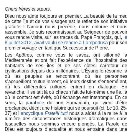
Chers frères et sœurs,
Dieu nous aime toujours en premier. La beauté de la mer,
de cette île et de vos visages est le reflet de son initiative
gratuite : l’amour nous précède, nous entoure et nous
rassemble. Je suis reconnaissant au Seigneur de pouvoir
vous rendre visite, sur les traces du Pape François, qui,
le
8 juillet 2013, avait voulu se rendre à Lampedusa
pour son
premier voyage en tant que Successeur de Pierre.
Les Apôtres, comme vous le savez, ont sillonné la
Méditerranée et ont fait l’expérience de l’hospitalité des
habitants de ses îles et de ses côtes, carrefour de
civilisations depuis des millénaires. L’Évangile résonne là
où les peuples se rencontrent, où les personnes
s’accueillent mutuellement, où leurs destins s’entremêlent,
où les différentes cultures entrent en dialogue. En
revanche, il se tait là où chacun fait de lui-même une île, là
où le contact est évité, où l’échange est interrompu. En ce
sens, la
parabole
du bon Samaritain, qui vient d’être
proclamée, décrit une histoire qui se poursuit (cf.
Lc
10, 25-
37) et
l’encyclique
Fratelli tutti
nous a aidés à la relire à la
lumière des circonstances historiques dramatiques dans
lesquelles nous sommes encore plongés. La Parole de
Dieu est toujours d’actualité et nous entraîne dans une