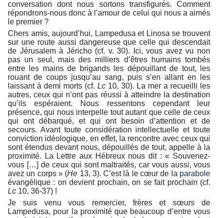
conversation dont nous sortons transfigurés. Comment
répondrons-nous donc à l’amour de celui qui nous a aimés
le premier ?
Chers amis, aujourd’hui, Lampedusa et Linosa se trouvent
sur une route aussi dangereuse que celle qui descendait
de Jérusalem à Jéricho (cf. v. 30). Ici, vous avez vu non
pas un seul, mais des milliers d’êtres humains tombés
entre les mains de brigands les dépouillant de tout, les
rouant de coups jusqu’au sang, puis s’en allant en les
laissant à demi morts (cf.
Lc
10, 30). La mer a recueilli les
autres, ceux qui n’ont pas réussi à atteindre la destination
qu’ils espéraient. Nous ressentons cependant leur
présence, qui nous interpelle tout autant que celle de ceux
qui ont débarqué, et qui ont besoin d’attention et de
secours. Avant toute considération intellectuelle et toute
conviction idéologique, en effet, la rencontre avec ceux qui
sont étendus devant nous, dépouillés de tout, appelle à la
proximité. La Lettre aux Hébreux nous dit : « Souvenez-
vous […] de ceux qui sont maltraités, car vous aussi, vous
avez un corps » (
He
13, 3). C’est là le cœur de la
parabole
évangélique : on devient prochain, on se fait prochain (cf.
Lc
10, 36-37) !
Je suis venu vous remercier, frères et sœurs de
Lampedusa, pour la proximité que beaucoup d’entre vous