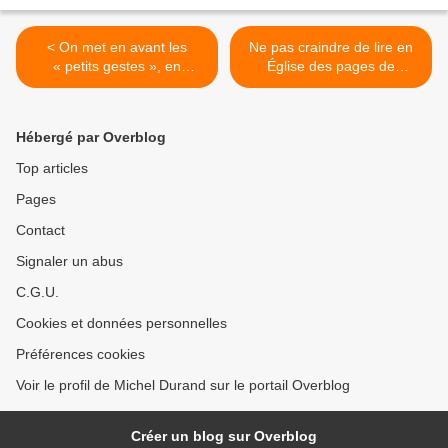
< On met en avant les
Ne pas craindre de lire en
« petits gestes », en
Église des pages de
laissant croire que la
théologie afin de mieux
solution viendrait de
saisir la concrétisation de
douches écourtées et
l’Évangile dans la vie
Hébergé par Overblog
autres habitudes
ordinaire actuelle >
anecdotiques
Top articles
Pages
Contact
Signaler un abus
C.G.U.
Cookies et données personnelles
Préférences cookies
Voir le profil de Michel Durand sur le portail Overblog
Créer un blog sur Overblog