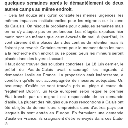
quelques semaines après le démantèlement de deux
autres camps au même endroit.
« Cela fait douze ans qu'on constate les mêmes urgences, les
mêmes impasses institutionnelles pour les migrants sur la zone
du Calaisis. On résout le problème pour quelques semaines mais
on ne s'y attaque pas en profondeur. Les réfugiés expulsés hier
matin sont les mêmes que ceux évacués fin mai. Aujourd'hui, ils
vont sûrement être placés dans des centres de rétention mais ils
finiront par revenir. Certains errent pour le moment dans les rues
à la recherche d'un endroit où se poser. Seuls les mineurs seront
placés dans des foyers d'accueil.
Il faut donc trouver des solutions concrètes. Le 18 juin dernier, le
préfet du Pas-de-Calais avait encouragé les migrants à
demander l'asile en France. La proposition était intéressante, à
condition qu'elle soit accompagnée de mesures adéquates. Or,
beaucoup d'exilés se sont trouvés pris au piège à cause du
“règlement Dublin”, un texte européen selon lequel le premier
État franchi par un migrant est responsable de sa demande
d'asile. La plupart des réfugiés que nous rencontrons à Calais ont
été obligés de donner leurs empreintes dans d'autres pays par
lesquels ils sont entrés en Europe. En formulant une demande
d'asile en France, ils craignaient d'être renvoyés dans ces États-
là.