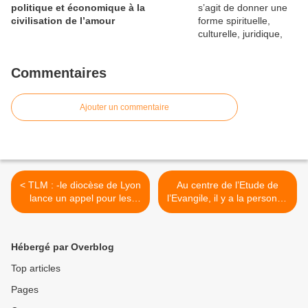
politique et économique à la
civilisation de l’amour
Commentaires
Ajouter un commentaire
< TLM : -le diocèse de Lyon
Au centre de l’Etude de
lance un appel pour les
l’Evangile, il y a la personne
migrants
de Jésus Christ. Me
conformer à lui, le suivre,
ne faire plus qu’un avec lui
Hébergé par Overblog
>
Top articles
Pages