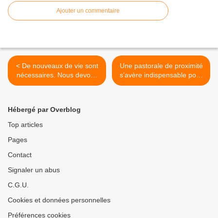
Ajouter un commentaire
< De nouveaux de vie sont
Une pastorale de proximité
nécessaires. Nous devons
s’avère indispensable pour
pratiquer les choix d’une vie
rejoindre les gens tels qu’ils
sobre, simple. Il ne suffit
sont en leur montrant la joie
pas d’interroger
de l’Évangile >
Hébergé par Overblog
Top articles
Pages
Contact
Signaler un abus
C.G.U.
Cookies et données personnelles
Préférences cookies