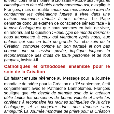
entier»
, comme le montre le croissant
«exode des migrants
climatiques et des réfugiés environnementaux»
, a expliqué
François, mais en réalité
«nous sommes aussi en train de
condamner les générations futures à vivre dans une
maison commune réduite à des ruines»
. Le Pape
demande donc un examen de conscience sérieux face
«à
la crise écologique»
que nous sommes en train de vivre,
en reformulant la question :
«quel type de monde désirons-
nous transmettre à ceux qui viendront après nous, aux
enfants qui sont en train de grandir ?».
«Le soin de la
Création, comprise comme un don partagé et non pas
comme une possession privée, implique toujours la
reconnaissance des droits de toute personne et de tout
peuple»
, insiste-t-il.
Catholiques et orthodoxes ensemble pour le
soin de la Création
En faisant ensuite référence au Message pour la Journée
er
mondiale de prière pour la Création du 1
septembre, écrit
conjointement avec le Patriarche Bartholomée, François
souligne que
«le devoir de prendre soin de la création
défie toutes les personnes de bonne volonté et invite les
chrétiens à reconnaître les racines spirituelles de la crise
écologique, et à coopérer dans une réponse sans
ambiguïté. La Journée mondiale de prière pour la Création