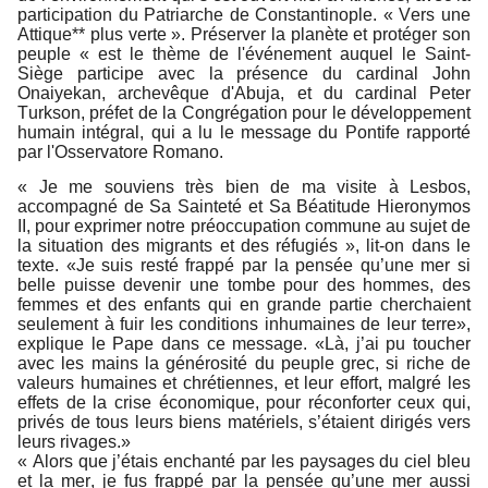
participation du Patriarche de Constantinople. « Vers une
Attique** plus verte ». Préserver la planète et protéger son
peuple « est le thème de l'événement auquel le Saint-
Siège participe avec la présence du cardinal John
Onaiyekan, archevêque d'Abuja, et du cardinal Peter
Turkson, préfet de la Congrégation pour le développement
humain intégral, qui a lu le message du Pontife rapporté
par l'Osservatore Romano.
« Je me souviens très bien de ma visite à Lesbos,
accompagné de Sa Sainteté et Sa Béatitude Hieronymos
II, pour exprimer notre préoccupation commune au sujet de
la situation des migrants et des réfugiés », lit-on dans le
texte. «Je suis resté frappé par la pensée qu’une mer si
belle puisse devenir une tombe pour des hommes, des
femmes et des enfants qui en grande partie cherchaient
seulement à fuir les conditions inhumaines de leur terre»,
explique le Pape dans ce message. «Là, j’ai pu toucher
avec les mains la générosité du peuple grec, si riche de
valeurs humaines et chrétiennes, et leur effort, malgré les
effets de la crise économique, pour réconforter ceux qui,
privés de tous leurs biens matériels, s’étaient dirigés vers
leurs rivages.»
« Alors que j’étais enchanté par les paysages du ciel bleu
et la mer, je fus frappé par la pensée qu’une mer aussi