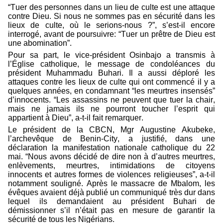
“Tuer des personnes dans un lieu de culte est une attaque
contre Dieu. Si nous ne sommes pas en sécurité dans les
lieux de culte, où le serions-nous ?”, s’est-il encore
interrogé, avant de poursuivre: “Tuer un prêtre de Dieu est
une abomination”.
Pour sa part, le vice-président Osinbajo a transmis à
l’Église catholique, le message de condoléances du
président Muhammadu Buhari. Il a aussi déploré les
attaques contre les lieux de culte qui ont commencé il y a
quelques années, en condamnant “les meurtres insensés”
d’innocents. “Les assassins ne peuvent que tuer la chair,
mais ne jamais ils ne pourront toucher l’esprit qui
appartient à Dieu”, a-t-il fait remarquer.
Le président de la CBCN, Mgr Augustine Akubeke,
l’archevêque de Benin-City, a justifié, dans une
déclaration la manifestation nationale catholique du 22
mai. “Nous avons décidé de dire non à d’autres meurtres,
enlèvements, meurtres, intimidations de citoyens
innocents et autres formes de violences religieuses”, a-t-il
notamment souligné. Après le massacre de Mbalom, les
évêques avaient déjà publié un communiqué très dur dans
lequel ils demandaient au président Buhari de
démissionner s’il n’était pas en mesure de garantir la
sécurité de tous les Nigérians.