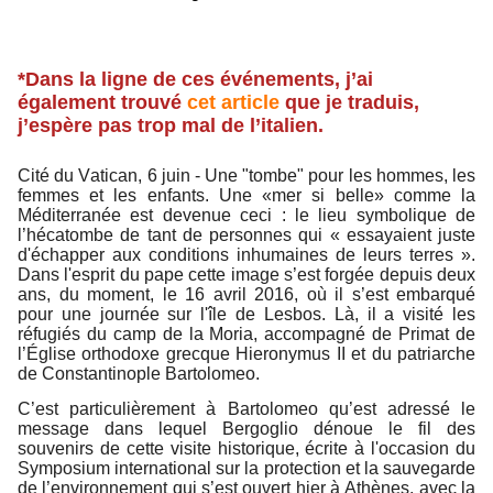
*Dans la ligne de ces événements, j’ai
également trouvé
cet article
que je traduis,
j’espère pas trop mal de l’italien.
Cité du Vatican, 6 juin - Une "tombe" pour les hommes, les
femmes et les enfants. Une «mer si belle» comme la
Méditerranée est devenue ceci : le lieu symbolique de
l’hécatombe de tant de personnes qui « essayaient juste
d'échapper aux conditions inhumaines de leurs terres ».
Dans l'esprit du pape cette image s’est forgée depuis deux
ans, du moment, le 16 avril 2016, où il s’est embarqué
pour une journée sur l'île de Lesbos. Là, il a visité les
réfugiés du camp de la Moria, accompagné de Primat de
l’Église orthodoxe grecque Hieronymus II et du patriarche
de Constantinople Bartolomeo.
C’est particulièrement à Bartolomeo qu’est adressé le
message dans lequel Bergoglio dénoue le fil des
souvenirs de cette visite historique, écrite à l'occasion du
Symposium international sur la protection et la sauvegarde
de l’environnement qui s’est ouvert hier à Athènes, avec la