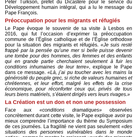
Peter Turkson, préfet du Dicastère pour le service du
Développement humain intégral, qui a lu le message du
Pape François.
Préoccupation pour les migrants et réfugiés
Le Pape évoque le souvenir de sa visite à Lesbos en
2016, qui fut l’occasion d’exprimer la préoccupation
commune de l’Église catholique et de l’Église orthodoxe
pour la situation des migrants et réfugiés.
«Je suis resté
frappé par la pensée qu’une mer si belle puisse devenir
une tombe pour des hommes, des femmes et des enfants
qui en grande partie cherchaient seulement à fuir les
conditions inhumaines de leur terre»
, explique le Pape
dans ce message.
«Là, j’ai pu toucher avec les mains la
générosité du peuple grec, si riche de valeurs humaines et
chrétiennes, et leur effort, malgré les effets de la crise
économique, pour réconforter ceux qui, privés de tous
leurs biens matériels, s’étaient dirigés vers leurs rivages.»
La Création est un don et non une possession
Face aux
«conditions dramatiques»
observées
concrètement durant cette visite, le Pape explique avoir pu
mieux comprendre l’importance du thème du Symposium
de ces journées. La fragilité ne vient pas seulement
«des
situations des personnes vulnérables dans le monde