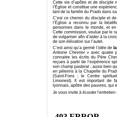
Cette vie d’apôtre et de disciple
l’Église et constitue une expérience
tant de la famille du Prado dans s
C’est ce chemin du disciple et de
l’Église a reconnu par la béatifi
personnes dans le monde, et en p
Cette commission, voulue par le 
de vulgariser afin d’aider à la cr
de son élévation sur l’autel.
C’est ainsi qu’a germé l’idée de
l
Antoine Chevrier
» avec quatre p
connaitre les écrits du Père Chevr
reçues à partir de l’expérience sp
son champ pastoral ; aussi bien q
en pèlerins à la Chapelle du Prad
(Saint-Fons ; le Centre spirit
Limonest). Il est important de fa
lyonnais, apôtre des pauvres, qui e
Je vous invite à écouter l'entretien