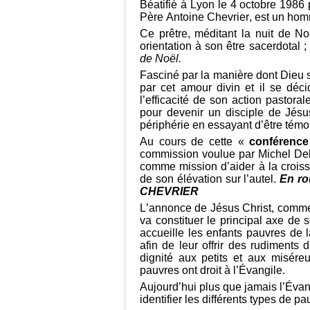
Béatifié à Lyon le 4 octobre 1986 p
Père Antoine Chevrier, est un hom
Ce prêtre, méditant la nuit de N
orientation à son être sacerdotal ;
de Noël.
Fasciné par la manière dont Dieu s
par cet amour divin et il se déc
l’efficacité de son action pastora
pour devenir un disciple de Jésu
périphérie en essayant d’être témo
Au cours de cette «
conférence
commission voulue par Michel Del
comme mission d’aider à la crois
de son élévation sur l’autel.
En ro
CHEVRIER
L’annonce de Jésus Christ, comme i
va constituer le principal axe de 
accueille les enfants pauvres de l
afin de leur offrir des rudiments d
dignité aux petits et aux misére
pauvres ont droit à l’Évangile.
Aujourd’hui plus que jamais l’Évan
identifier les différents types de pa