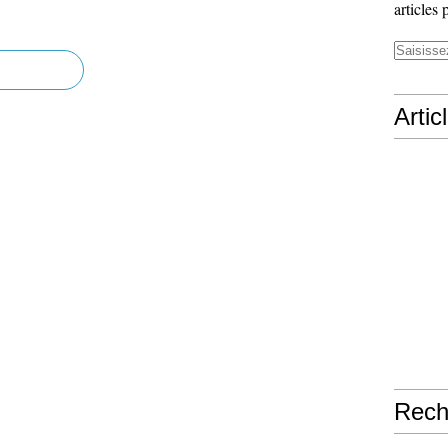
articles 
Artic
Rech