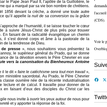
ar le Pape Jean Paul II, l’apôtre de la Guillotière, le
demande 
me qui a marqué par sa vie bon nombre de chrétiens.
oël 1856 devant la crèche, a donné une toute autre
l'accueil
 ce qu’il appelle
la nuit de sa conversion
ou
la grâce
(CDS).
’approche de l’humanité, il se laisse toucher le cœur
ide à suivre Jésus-Christ de plus près pour trouver
le. En faisant de la radicalité évangélique un chemin
s, il s’est donné corps et âme à la pastorale de la
Voir le 
in de la tendresse de Dieu.
Overblo
 de presse
», nous souhaitons vous présentez la
annoy, le supérieur général du Prado, qui se donne
sance de la dévotion envers le Père Chevrier en vue
ute vers la canonisation du Bienheureux Antoine
Suiv
l le dit «
faire le catéchisme sera tout mon travail
»,
son ministère sacerdotal. Au Prado, le Père Chevrier
a classe ouvrière née de la récente industrialisation
e lecture et de calcul. Il travaille pour donner de la
ux en faisant d’eux des disciples du Christ car les
Twitt
gile nous invite à ouvrir les yeux autour de nous pour
uvreté et y apporter la réponse de la foi.