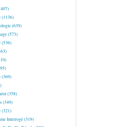
1407)
e
(1136)
ologie
(639)
nage
(573)
e
(536)
463)
10)
95)
e
(369)
)
rist
(358)
s
(349)
e
(321)
sme Interrogé
(319)