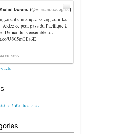
Michel Durand (
@Enmanquedeglise
)
ngement climatique va engloutir les
! Aidez ce petit pays du Pacifique à
vre. Demandons ensemble u…
//t.co/US05mCEs6E
er 08, 2022
tweets
s
sites à d'autres sites
gories