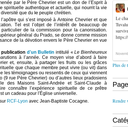
 menée par le Père Chevrier est un don de l’Esprit à
 spirituelle authentique et actuelle, qui nourrit la vie
a diversité que du
le
peuple chrétien.
Le cha
 l’apôtre qui s’est imposé à Antoine Chevrier et que
Tuvalu
cation. Tel est l’objet de l’intérêt de beaucoup de
articulier de la commission pour la canonisation.
survi
supérieur général du Prado, se donne comme mission
https:
oissance de la dévotion envers le Père Chevrier en vue
a publication
d’un Bulletin
intitulé «
Le Bienheureux
Novemb
arutions à l’année. Ce moyen vise d’abord à faire
ier et, ensuite, à partager les fruits ou les grâces
Plus de 
irituelle que chaque membre peut vivre (ou vit) dans
ue les témoignages ou ressentis de ceux qui viennent
o (9 rue Père Chevrier) ou d’autres lieux pradosiens
uelle des Maisons Saint-Andrée et Saint-Claude à
Page
ire connaître l’expérience spirituelle de ce prêtre
st un cadeau pour l'Église universelle
.
Rendre vi
sur
RCF-Lyon
avec Jean-Baptiste Cocagne.
Caté