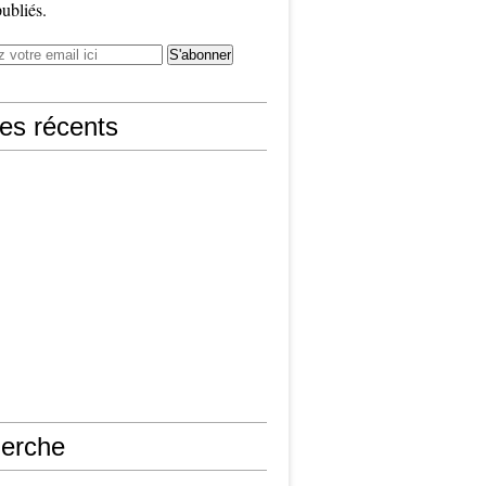
publiés.
les récents
erche