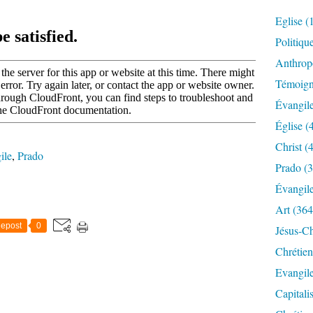
Eglise
(
Politiqu
Anthrop
Témoig
Évangil
Église
(
Christ
(4
ile
,
Prado
Prado
(3
Évangil
Art
(364
epost
0
Jésus-Ch
Chrétien
Evangil
Capitali