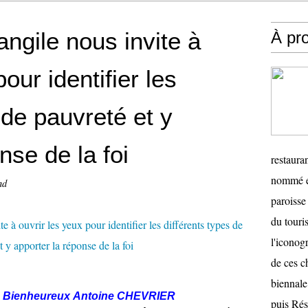
angile nous invite à
À pr
our identifier les
 de pauvreté et y
nse de la foi
restauran
nommé en
nd
paroisse 
du touris
l'iconog
de ces ch
biennale
 du Bienheureux Antoine CHEVRIER
puis Ré