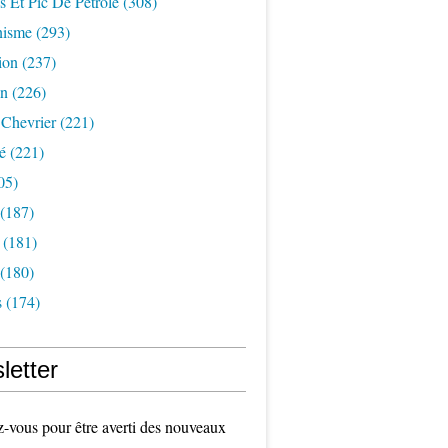
s Et Pic De Pétrole
(308)
nisme
(293)
ion
(237)
on
(226)
 Chevrier
(221)
é
(221)
05)
(187)
(181)
(180)
s
(174)
letter
vous pour être averti des nouveaux