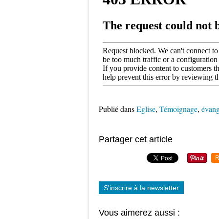
Publié dans
Eglise
,
Témoignage
,
évang
Partager cet article
R
S'inscrire à la newsletter
Vous aimerez aussi :