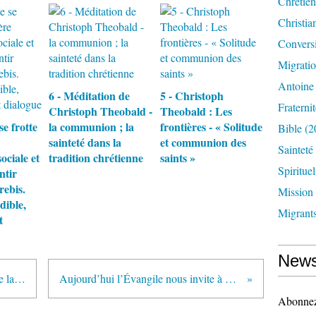
Chrétien
Christia
Convers
Migrati
Antoine
6 - Méditation de
5 - Christoph
Fraternit
Christoph Theobald -
Theobald : Les
se frotte
la communion ; la
frontières - « Solitude
Bible
(2
sainteté dans la
et communion des
Sainteté
ociale et
tradition chrétienne
saints »
Spirituel
ntir
rebis.
Mission
dible,
Migrant
t
News
Faisant de la radicalité évangélique la voie...
Aujourd’hui l’Évangile nous invite à ouvrir...
Abonnez-