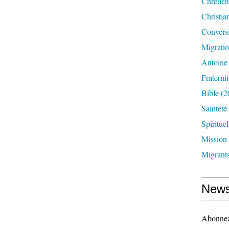
Chrétien
Christia
Convers
Migrati
Antoine
Fraternit
Bible
(2
Sainteté
Spirituel
Mission
Migrant
News
Abonnez-