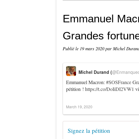
Emmanuel Mac
Grandes fortune
Publié le
19 mars 2020
par Michel Duran
Michel Durand (
@Enmanqued
Emmanuel Macron:
#SOSFrance
Gra
pétition !
https://t.co/DoIiDI2VW1
v
March 19, 2020
Signez la pétition