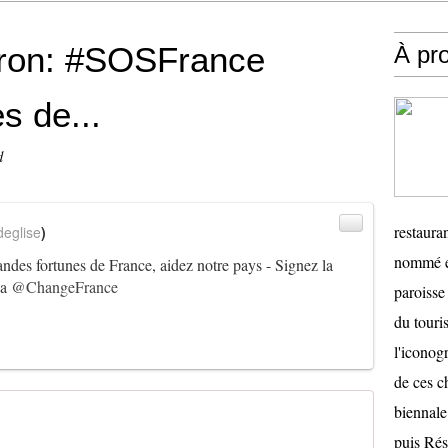
ron: #SOSFrance
À pr
s de...
d
restauran
eglise
)
nommé en
ndes fortunes de France, aidez notre pays - Signez la
ia
@ChangeFrance
paroisse 
du touris
l'iconog
de ces ch
biennale
puis Ré