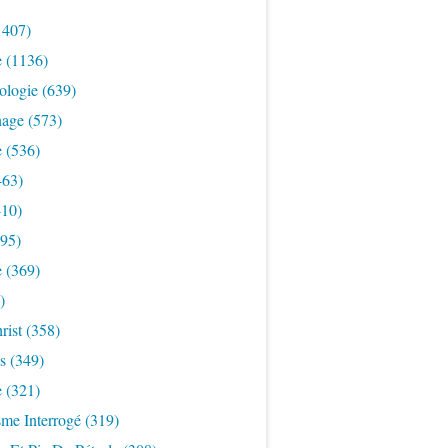
1407)
e
(1136)
ologie
(639)
nage
(573)
e
(536)
463)
10)
95)
e
(369)
)
rist
(358)
s
(349)
e
(321)
sme Interrogé
(319)