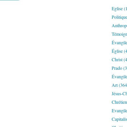
Eglise
(
Politiqu
Anthrop
Témoig
Évangil
Église
(
Christ
(4
Prado
(3
Évangil
Art
(364
Jésus-Ch
Chrétien
Evangil
Capitali