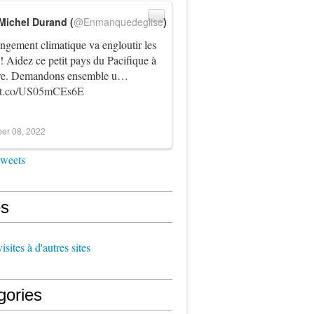
Michel Durand (
@Enmanquedeglise
)
ngement climatique va engloutir les
! Aidez ce petit pays du Pacifique à
vre. Demandons ensemble u…
//t.co/US05mCEs6E
er 08, 2022
tweets
s
sites à d'autres sites
gories