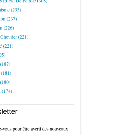
s Et Pic De Pétrole
(308)
nisme
(293)
ion
(237)
on
(226)
 Chevrier
(221)
é
(221)
05)
(187)
(181)
(180)
s
(174)
letter
vous pour être averti des nouveaux