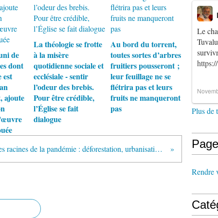
Le cha
Tuvalu
La théologie se frotte
Au bord du torrent,
survi
uni de
à la misère
toutes sortes d’arbres
https:
es dont
quotidienne sociale et
fruitiers pousseront ;
 est
ecclésiale - sentir
leur feuillage ne se
lan
l’odeur des brebis.
flétrira pas et leurs
Novemb
, ajoute
Pour être crédible,
fruits ne manqueront
on
l’Église se fait
pas
Plus de 
 l'œuvre
dialogue
ouée
Page
Voir les racines de la pandémie : déforestation, urbanisation, industrialisation effrénées, offrent aux microbes d’arriver jusqu’à nous
Rendre vi
Caté