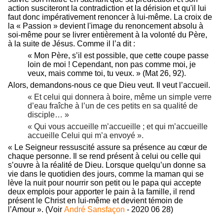
action susciteront la contradiction et la dérision et qu'il lui
faut donc impérativement renoncer à lui-même. La croix de
la « Passion » devient l'image du renoncement absolu à
soi-même pour se livrer entièrement à la volonté du Père,
à la suite de Jésus. Comme il l’a dit :
« Mon Père, s’il est possible, que cette coupe passe
loin de moi ! Cependant, non pas comme moi, je
veux, mais comme toi, tu veux. » (Mat 26, 92).
Alors, demandons-nous ce que Dieu veut. Il veut l’accueil.
« Et celui qui donnera à boire, même un simple verre
d’eau fraîche à l’un de ces petits en sa qualité de
disciple… »
« Qui vous accueille m’accueille ; et qui m’accueille
accueille Celui qui m’a envoyé ».
« Le Seigneur ressuscité assure sa présence au cœur de
chaque personne. Il se rend présent à celui ou celle qui
s’ouvre à la réalité de Dieu. Lorsque quelqu’un donne sa
vie dans le quotidien des jours, comme la maman qui se
lève la nuit pour nourrir son petit ou le papa qui accepte
deux emplois pour apporter le pain à la famille, il rend
présent le Christ en lui-même et devient témoin de
l’Amour ». (Voir
André Sansfaçon
- 2020 06 28)