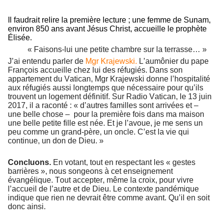
Il faudrait relire la première lecture ; une femme de Sunam,
environ 850 ans avant Jésus Christ, accueille le prophète
Élisée.
« Faisons-lui une petite chambre sur la terrasse… »
J’ai entendu parler de
Mgr Krajewski.
L’aumônier du pape
François accueille chez lui des réfugiés. Dans son
appartement du Vatican, Mgr Krajewski donne l’hospitalité
aux réfugiés aussi longtemps que nécessaire pour qu’ils
trouvent un logement définitif. Sur Radio Vatican, le 13 juin
2017, il a raconté : « d’autres familles sont arrivées et –
une belle chose – pour la première fois dans ma maison
une belle petite fille est née. Et je l’avoue, je me sens un
peu comme un grand-père, un oncle. C’est la vie qui
continue, un don de Dieu. »
Concluons.
En votant, tout en respectant les « gestes
barrières », nous songeons à cet enseignement
évangélique. Tout accepter, même la croix, pour vivre
l’accueil de l’autre et de Dieu. Le contexte pandémique
indique que rien ne devrait être comme avant. Qu’il en soit
donc ainsi.