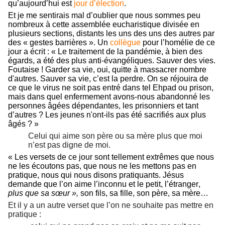
qu’aujourd’hui est
jour d’élection
.
Et je me sentirais mal d’oublier que nous sommes peu
nombreux à cette assemblée eucharistique divisée en
plusieurs sections, distants les uns des uns des autres par
des « gestes barrières ». Un
collègue
pour l’homélie de ce
jour a écrit : « Le traitement de la pandémie, à bien des
égards, a été des plus anti-évangéliques. Sauver des vies.
Foutaise ! Garder sa vie, oui, quitte à massacrer nombre
d'autres. Sauver sa vie, c’est la perdre. On se réjouira de
ce que le virus ne soit pas entré dans tel Ehpad ou prison,
mais dans quel enfermement avons-nous abandonné les
personnes âgées dépendantes, les prisonniers et tant
d’autres ? Les jeunes n'ont-ils pas été sacrifiés aux plus
âgés ? »
Celui qui aime son père ou sa mère plus que moi
n’est pas digne de moi.
« Les versets de ce jour sont tellement extrêmes que nous
ne les écoutons pas, que nous ne les mettons pas en
pratique, nous qui nous disons pratiquants. Jésus
demande que l’on aime l’inconnu et le petit, l’étranger,
plus que sa sœur »,
son fils, sa fille, son père, sa mère…
Et il y a un autre verset que l’on ne souhaite pas mettre en
pratique :