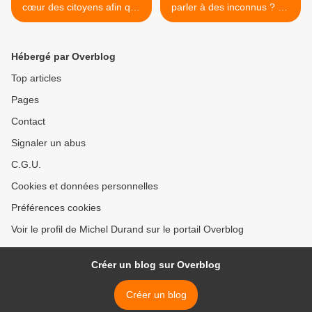
cœur des citoyens afin que
parler à des inconnus ? Eh
le plus grand nombre se
bien oui ! Car, même s’il y a
mobilise dans l’accueil
des « gestes barrières »,
juste, simplement humain
l’Évangile invite à la
Hébergé par Overblog
de migrants ?
rencontre >
Top articles
Pages
Contact
Signaler un abus
C.G.U.
Cookies et données personnelles
Préférences cookies
Voir le profil de Michel Durand sur le portail Overblog
Créer un blog sur Overblog
Créer un blog