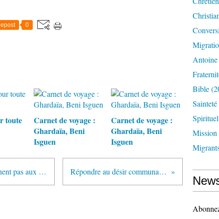
Chrétien
Christia
epost
0
Convers
Migrati
Antoine
Fraternit
Bible
(2
Sainteté
Spirituel
r toute
Carnet de voyage :
Carnet de voyage :
Ghardaïa, Beni
Ghardaïa, Beni
Mission
Isguen
Isguen
Migrant
Les approches présentées ne touchent pas aux racines
Répondre au désir communautaire
News
Abonnez-