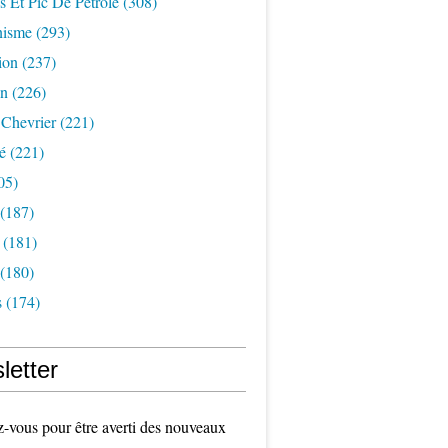
s Et Pic De Pétrole
(308)
nisme
(293)
ion
(237)
on
(226)
 Chevrier
(221)
é
(221)
05)
(187)
(181)
(180)
s
(174)
letter
vous pour être averti des nouveaux