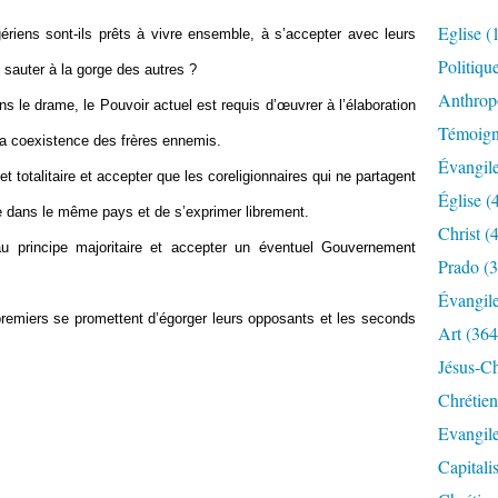
Eglise
(
gériens sont-ils prêts à vivre ensemble, à s’accepter avec leurs
Politiqu
sauter à la gorge des autres ?
Anthrop
s le drame, le Pouvoir actuel est requis d’œuvrer à l’élaboration
Témoig
la coexistence des frères ennemis.
Évangil
et totalitaire et accepter que les coreligionnaires qui ne partagent
Église
(
vre dans le même pays et de s’exprimer librement.
Christ
(4
 principe majoritaire et accepter un éventuel Gouvernement
Prado
(3
Évangil
premiers se promettent d’égorger leurs opposants et les seconds
Art
(364
Jésus-Ch
Chrétien
Evangil
Capitali