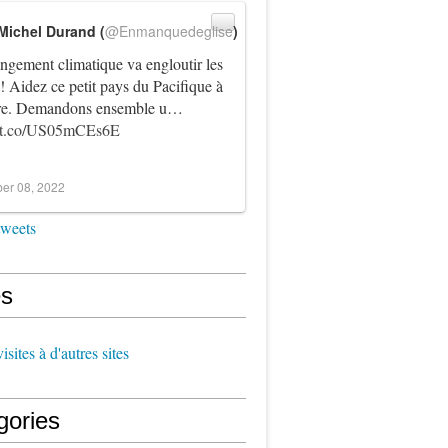
Michel Durand (
@Enmanquedeglise
)
ngement climatique va engloutir les
! Aidez ce petit pays du Pacifique à
vre. Demandons ensemble u…
//t.co/US05mCEs6E
er 08, 2022
tweets
s
sites à d'autres sites
gories