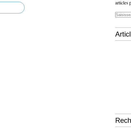
articles 
Artic
Rech