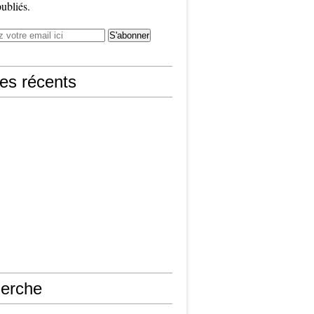
publiés.
les récents
erche