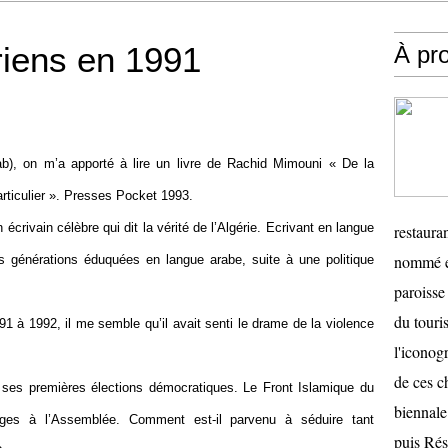
ériens en 1991
À pr
b), on m’a apporté à lire un livre de Rachid Mimouni « De la
articulier ». Presses Pocket 1993.
ivain célèbre qui dit la vérité de l’Algérie. Ecrivant en langue
restauran
nommé en
es générations éduquées en langue arabe, suite à une politique
paroisse 
du touris
991 à 1992, il me semble qu’il avait senti le drame de la violence
l'iconog
de ces ch
 ses premières élections démocratiques. Le Front Islamique du
biennale
ièges à l’Assemblée. Comment est-il parvenu à séduire tant
puis Ré