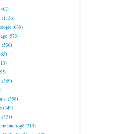
1407)
e
(1136)
ologie
(639)
nage
(573)
e
(536)
463)
10)
95)
e
(369)
)
rist
(358)
s
(349)
e
(321)
sme Interrogé
(319)