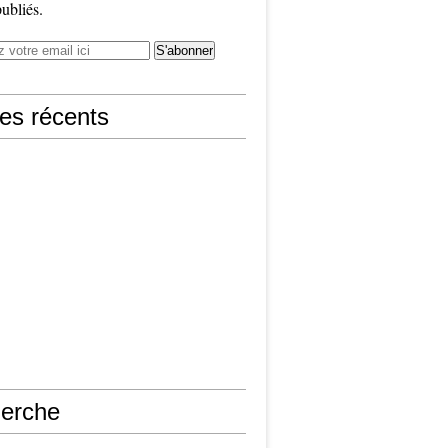
publiés.
les récents
erche