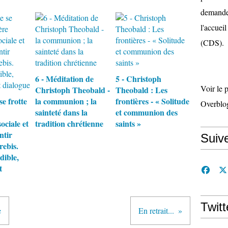
demande 
l'accueil
(CDS).
6 - Méditation de
5 - Christoph
Voir le 
Christoph Theobald -
Theobald : Les
se frotte
la communion ; la
frontières - « Solitude
Overblo
sainteté dans la
et communion des
ociale et
tradition chrétienne
saints »
ntir
Suiv
rebis.
dible,
t
Twitt
e
En retrait...