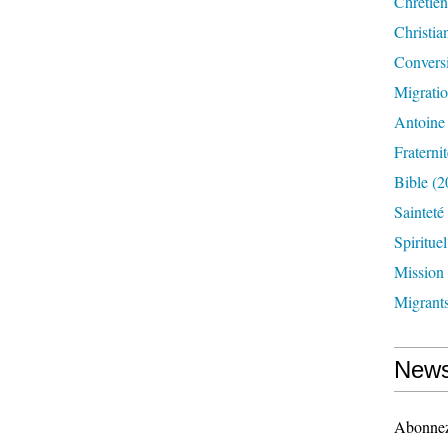
Chrétien
Christia
Convers
Migrati
Antoine
Fraternit
Bible
(2
Sainteté
Spirituel
Mission
Migrant
News
Abonnez-