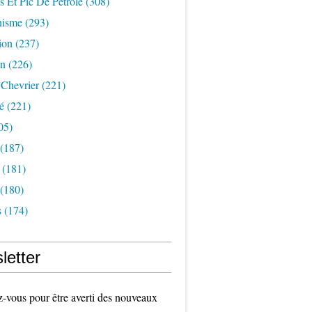
s Et Pic De Pétrole
(308)
nisme
(293)
ion
(237)
on
(226)
 Chevrier
(221)
é
(221)
05)
(187)
(181)
(180)
s
(174)
letter
vous pour être averti des nouveaux