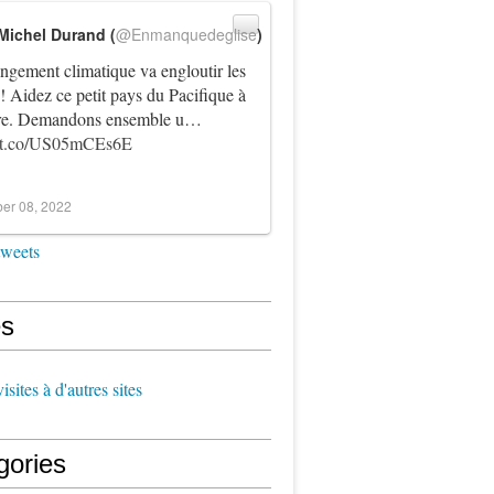
Michel Durand (
@Enmanquedeglise
)
ngement climatique va engloutir les
! Aidez ce petit pays du Pacifique à
vre. Demandons ensemble u…
//t.co/US05mCEs6E
er 08, 2022
tweets
s
sites à d'autres sites
gories