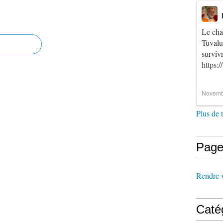
Le cha
Tuvalu
survi
https:
Novemb
Plus de 
Page
Rendre vi
Caté