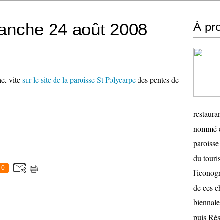
anche 24 août 2008
À pr
e, vite
sur le site de la paroisse St Polycarpe
des pentes de
restauran
nommé en
paroisse 
du touris
0
l'iconog
de ces ch
biennale
puis Ré