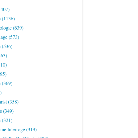
1407)
e
(1136)
ologie
(639)
nage
(573)
e
(536)
463)
10)
95)
e
(369)
)
rist
(358)
s
(349)
e
(321)
sme Interrogé
(319)