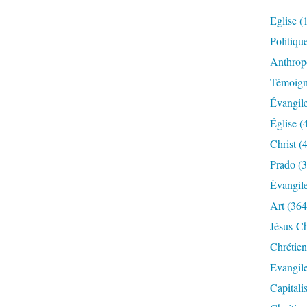
Eglise
(
Politiqu
Anthrop
Témoig
Évangil
Église
(
Christ
(4
Prado
(3
Évangil
Art
(364
Jésus-Ch
Chrétien
Evangil
Capitali