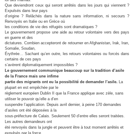
Que deviendront ceux qui seront arrêtés dans les jours qui viennent ?
Expulsés dans leur pays
d’origine ? Relâchés dans la nature sans information, ni secours ?
Renvoyés en Italie ou en Grèce où
les conditions de vie des réfugiés sont dramatiques ?
Le gouvernement propose une aide au retour volontaire vers des pays
en guerre et des
dictatures. Combien accepteront de retourner en Afghanistan, Irak, Iran,
Somalie, Soudan,
Érythrée… Sachant qu’en outre, les retours volontaires ou forcés dans
certains de ces pays
s’avèrent diplomatiquement impossibles ?
Le gouvernement communique beaucoup sur la tradition d’asile
de la France mais une infime
partie des migrants ont eu la possibilité de demander l’asile.
La
plupart en est empêchée par le
règlement européen Dublin II que la France applique avec zèle, sans
utiliser le pouvoir qu’elle a d’en
suspendre l’application. Depuis avril dernier, à peine 170 demandes
d’asiles ont été déposées à la
sous-préfecture de Calais. Seulement 50 d’entre elles seront traitées.
Les autres demandeurs ont
été renvoyés dans la jungle et peuvent être à tout moment arrêtés et
expulsés par la force,