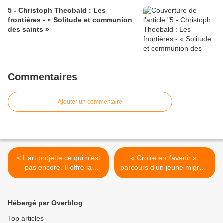
5 - Christoph Theobald : Les
frontières - « Solitude et communion
des saints »
Commentaires
Ajouter un commentaire
< L’art projette ce qui n’est
« Croire en l’avenir »,
pas encore. Il offre la
parcours d’un jeune migrant
garantie mystérieuse que
en France. L’accueil d’une
cela viendra. Cette garantie
communauté chrétienne,
existe pour toute œuvre
Paroisse Notre-Dame
Hébergé par Overblog
d’art vrai
d’Espérance >
Top articles