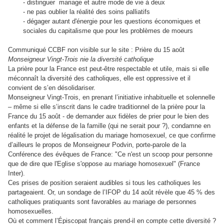
- distinguer mariage et autre mode de vie à deux
- ne pas oublier la réalité des soins palliatifs
- dégager autant d'énergie pour les questions économiques et
sociales du capitalisme que pour les problèmes de moeurs
Communiqué CCBF non visible sur le site : Prière du 15 août
Monseigneur Vingt-Trois nie la diversité catholique
La prière pour la France est peut-être respectable et utile, mais si elle
méconnaît la diversité des catholiques, elle est oppressive et il
convient de s’en désolidariser.
Monseigneur Vingt-Trois, en prenant l’initiative inhabituelle et solennelle
– même si elle s’inscrit dans le cadre traditionnel de la prière pour la
France du 15 août - de demander aux fidèles de prier pour le bien des
enfants et la défense de la famille (qui ne serait pour ?), condamne en
réalité le projet de légalisation du mariage homosexuel, ce que confirme
d’ailleurs le propos de Monseigneur Podvin, porte-parole de la
Conférence des évêques de France: "Ce n'est un scoop pour personne
que de dire que l'Eglise s'oppose au mariage homosexuel" (France
Inter).
Ces prises de position seraient audibles si tous les catholiques les
partageaient. Or, un sondage de l’IFOP du 14 août révèle que 45 % des
catholiques pratiquants sont favorables au mariage de personnes
homosexuelles.
Où et comment l’Épiscopat français prend-il en compte cette diversité ?