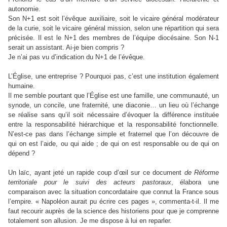
autonomie.
Son N+1 est soit l’évêque auxiliaire, soit le vicaire général modérateur
de la curie, soit le vicaire général mission, selon une répartition qui sera
précisée. Il est le N+1 des membres de l’équipe diocésaine. Son N-1
serait un assistant. Ai-je bien compris ?
Je n’ai pas vu d’indication du N+1 de l’évêque.
L’Église, une entreprise ? Pourquoi pas, c’est une institution également
humaine.
Il me semble pourtant que l’Église est une famille, une communauté, un
synode, un concile, une fraternité, une diaconie… un lieu où l’échange
se réalise sans qu’il soit nécessaire d’évoquer la différence instituée
entre la responsabilité hiérarchique et la responsabilité fonctionnelle.
N’est-ce pas dans l’échange simple et fraternel que l’on découvre de
qui on est l’aide, ou qui aide ; de qui on est responsable ou de qui on
dépend ?
Un laïc, ayant jeté un rapide coup d’œil sur ce document
de Réforme
territoriale pour le suivi des acteurs pastoraux
, élabora une
comparaison avec la situation concordataire que connut la France sous
l’empire. « Napoléon aurait pu écrire ces pages », commenta-t-il. Il me
faut recourir auprès de la science des historiens pour que je comprenne
totalement son allusion. Je me dispose à lui en reparler.