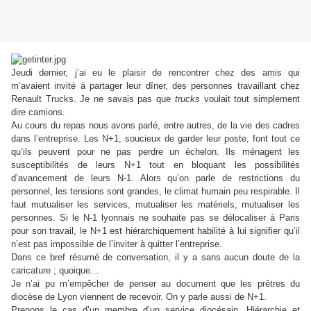
Jeudi dernier, j’ai eu le plaisir de rencontrer chez des amis qui
m’avaient invité à partager leur dîner, des personnes travaillant chez
Renault Trucks. Je ne savais pas que
trucks
voulait tout simplement
dire camions.
Au cours du repas nous avons parlé, entre autres, de la vie des cadres
dans l’entreprise. Les N+1, soucieux de garder leur poste, font tout ce
qu’ils peuvent pour ne pas perdre un échelon. Ils ménagent les
susceptibilités de leurs N+1 tout en bloquant les possibilités
d’avancement de leurs N-1. Alors qu’on parle de restrictions du
personnel, les tensions sont grandes, le climat humain peu respirable. Il
faut mutualiser les services, mutualiser les matériels, mutualiser les
personnes. Si le N-1 lyonnais ne souhaite pas se délocaliser à Paris
pour son travail, le N+1 est hiérarchiquement habilité à lui signifier qu’il
n’est pas impossible de l’inviter à quitter l’entreprise.
Dans ce bref résumé de conversation, il y a sans aucun doute de la
caricature ; quoique…
Je n’ai pu m’empêcher de penser au document que les prêtres du
diocèse de Lyon viennent de recevoir. On y parle aussi de N+1.
Prenons le cas d’un membre d’un service diocésain. Hiérarchie et