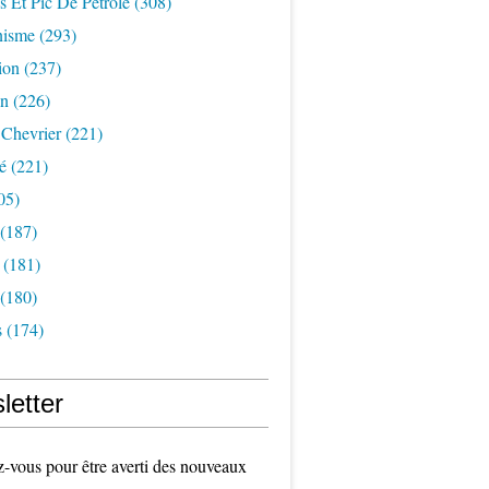
s Et Pic De Pétrole
(308)
nisme
(293)
ion
(237)
on
(226)
 Chevrier
(221)
é
(221)
05)
(187)
(181)
(180)
s
(174)
letter
vous pour être averti des nouveaux