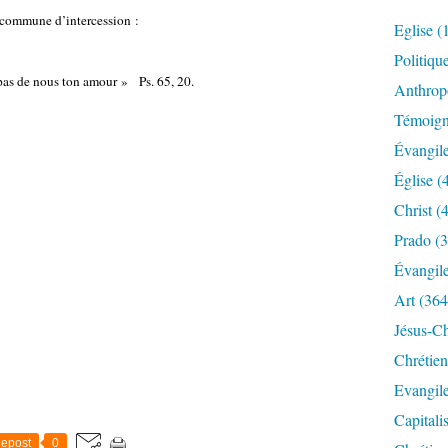
 commune d’intercession :
Eglise
(
Politiqu
 pas de nous ton amour » Ps. 65, 20.
Anthrop
Témoig
Évangil
Église
(
Christ
(4
Prado
(3
Évangil
Art
(364
Jésus-Ch
Chrétien
Evangil
Capitali
epost
0