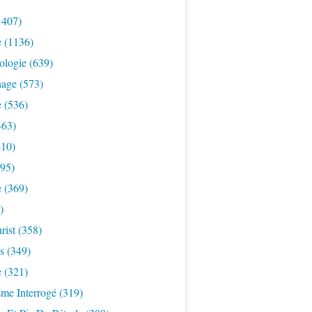
1407)
e
(1136)
ologie
(639)
nage
(573)
e
(536)
463)
10)
95)
e
(369)
)
rist
(358)
s
(349)
e
(321)
sme Interrogé
(319)