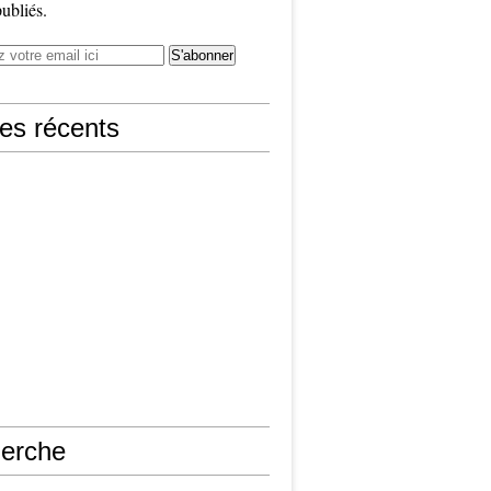
publiés.
les récents
erche