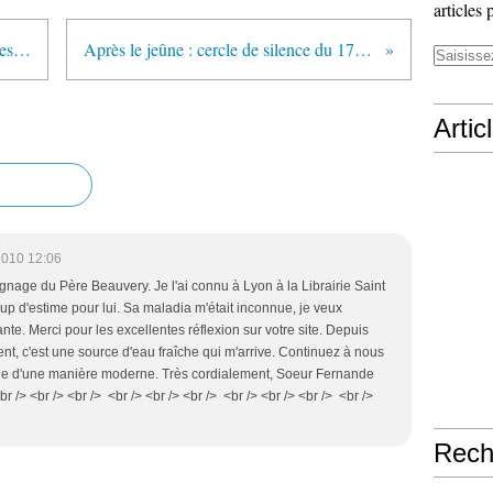
articles 
La présence pleine dans l'Eglise des remariés.
Après le jeûne : cercle de silence du 17 septembre
Artic
2010 12:06
ignage du Père Beauvery. Je l'ai connu à Lyon à la Librairie Saint
oup d'estime pour lui. Sa maladia m'était inconnue, je veux
ante. Merci pour les excellentes réflexion sur votre site. Depuis
t, c'est une source d'eau fraîche qui m'arrive. Continuez à nous
gile d'une manière moderne. Très cordialement, Soeur Fernande
br /> <br /> <br /> <br /> <br /> <br /> <br /> <br /> <br /> <br />
Rech