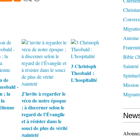
Chrétien
Christia
Convers
Migrati
Antoine
Fraternit
Bible
(2
3 Christoph
Sainteté
Theobald :
Spirituel
n de
L'hospitalité
Mission
eobald -
 ; la
J’invite à regarder le
Migrant
 la
vécu de notre époque
étienne
; à discerner selon le
regard de l’Évangile
News
et à résister dans le
souci de plus de vérité
Abonnez-
/sainteté