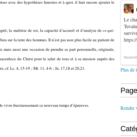
ises avec des hypothèses funestes et à quoi il faut encore ajouter le
.
Le cha
Tuvalu
esprit, la maîtrise de soi, la capacité d’accueil et d’analyse de
ce-qui-
survi
https:
eu sur la terre des hommes. Il n’est pas non plus facile au patient de
le mais aussi une occasion de prendre sa part personnelle, originale,
Novemb
 sacerdoce du Christ pour le salut de tous et à sa mission auprès des
s, cf. Lc. 4, 15-19 ; Mt. 11, 4-6 ; Jn. 17,18 et 20,21.
Plus de 
Page
s de vivre fructueusement ce nouveau temps d’épreuves.
Rendre vi
Caté