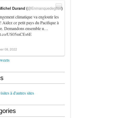
Michel Durand (
@Enmanquedeglise
)
ngement climatique va engloutir les
! Aidez ce petit pays du Pacifique à
vre. Demandons ensemble u…
//t.co/US05mCEs6E
er 08, 2022
tweets
s
sites à d'autres sites
gories