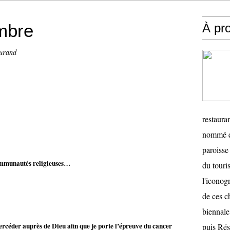
mbre
À pr
urand
 Bouvier
LYON
restauran
nommé en
paroisse 
ommunautés religieuses…
du touris
l'iconog
de ces ch
biennale
tercéder auprès de Dieu afin que je porte l’épreuve du cancer
puis Ré