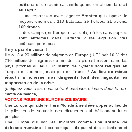
politique et de réunir sa famille quand on obtient le droit
au séjour.
· une répression avec l’agence
Frontex
qui dispose de
moyens énormes : 113 bateaux, 25 hélicos, 21 avions,
100 drones...
· des camps (en Europe et au delà) où les sans papiers
sont enfermés dans l’attente d’une expulsion très
coûteuse pour tous.
Il n’y a pas d’invasion !
Il y a 15 à 20 millions de migrants en Europe (U.E.) soit 10 % des
210 millions de migrants du monde. La plupart restent dans les
pays proches du leur. Un million de Syriens sont réfugiés en
Turquie et Jordanie, mais peu en France !
Au lieu de mieux
répartir la richesse, nos dirigeants font des migrants les
responsables de la crise
.
(Indignez-vous avec nous entrant quelques minutes dans le -un-
cercle de silence)
VOTONS POUR UNE EUROPE SOLIDAIRE
Une Europe qui aide le
Tiers Monde à se développer
au lieu de
le piller et de soutenir des dictateurs qui bâillonnent leurs
peuples.
Une Europe qui voit les migrants comme une
source de
richesse humaine
et économique : ils paient des cotisations et