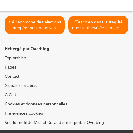
< A l'approche des élections
C'est bien dans la fragilité
européennes, nous vous
que s'est révélée la majesté
proposons d'interpeller les
du Christ, de sa naissance
candidats sur la politique
jusqu'à sa mort sur la croix.
migratoire de l'Europe
>
Hébergé par Overblog
Top articles
Pages
Contact
Signaler un abus
C.G.U.
Cookies et données personnelles
Préférences cookies
Voir le profil de Michel Durand sur le portail Overblog