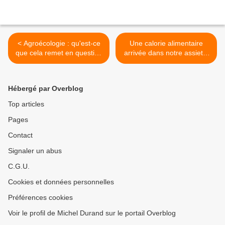
< Agroécologie : qu'est-ce
Une calorie alimentaire
que cela remet en question
arrivée dans notre assiette
dans nos sociétés, nos
a nécessité la
modes de vie ?
consommation de treize
calories de pétrole ou autre
Hébergé par Overblog
énergie fossile >
Top articles
Pages
Contact
Signaler un abus
C.G.U.
Cookies et données personnelles
Préférences cookies
Voir le profil de Michel Durand sur le portail Overblog