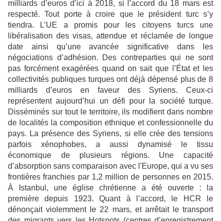
milliards d’euros d’ici à 2018, si l’accord du 18 mars est
respecté. Tout porte à croire que le président turc s’y
tiendra. L’UE a promis pour les citoyens turcs une
libéralisation des visas, attendue et réclamée de longue
date ainsi qu’une avancée significative dans les
négociations d’adhésion. Des contreparties qui ne sont
pas forcément exagérées quand on sait que l’État et les
collectivités publiques turques ont déjà dépensé plus de 8
milliards d’euros en faveur des Syriens. Ceux-ci
représentent aujourd’hui un défi pour la société turque.
Disséminés sur tout le territoire, ils modifient dans nombre
de localités la composition ethnique et confessionnelle du
pays. La présence des Syriens, si elle crée des tensions
parfois xénophobes, a aussi dynamisé le tissu
économique de plusieurs régions. Une capacité
d’absorption sans comparaison avec l'Europe, qui a vu ses
frontières franchies par 1,2 million de personnes en 2015.
À Istanbul, une église chrétienne a été ouverte : la
première depuis 1923. Quant à l’accord, le HCR le
dénonçait violemment le 22 mars, et arrêtait le transport
des migrants vers les Hotspots (centres d’enregistrement