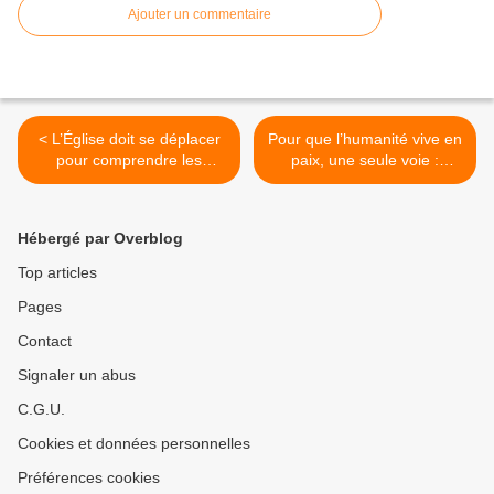
Ajouter un commentaire
< L’Église doit se déplacer
Pour que l’humanité vive en
pour comprendre les
paix, une seule voie :
réalités des hommes et des
ouverture des frontières
femmes qui sont dans la
pour ne plus être affligé par
souffrance
un cimetière méditerranéen
Hébergé par Overblog
>
Top articles
Pages
Contact
Signaler un abus
C.G.U.
Cookies et données personnelles
Préférences cookies