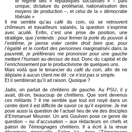
le régime des « républiques socialistes » – parti
unique, dictature du prolétariat, nationalisation des
moyens de production –, et celui de la « démocratie
libérale »
Il me semble qu’au café du coin, où se retrouvent
chômeurs et travailleurs salariés, la question s’exprime
avec acuité. Enfin, c’est une prise de position, une
stratégie, que j’entends :
pour fermer la porte du pouvoir à
l’extrême, je pense voter centre droit bien que, pour
l’égalité et le confort des personnes marginalisés dans la
pauvreté, je préférerais me prononcer pour une gauche
mettant l’humain au-dessus de tout.
Donc du capital et de
l’enrichissement par le productivisme de quelques uns.
Mais voilà que le tenancier du
café du coin,
afin de ne
déplaire à aucun client me dit :
ce n’est pas si simple.
Et il semblerait qu’il ait raison. Quoique ?
Jadis, on parlait de
chrétiens de gauche.
Au PSU, il y
avait, dit-on, beaucoup de chrétiens. Que sont devenus
ces militants ? Il me semble que tout est noyé dans un
centre dont il est difficile de savoir ce qu’il exprime. Je me
pose aussi la question de l’actuel lieu de vie des disciples
d’Emmanuel Mounier. Un ami Goulven pose ce genre de
question – ou d’accusation – aux rédacteurs en chefs et
patron de
Témoignages chrétiens.
Il a écrit à la revue