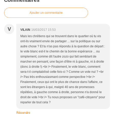
Commentaires
Ajouter un commentaire
V
VILAIN
16/03/2017 15:53
Mais les chrétiens qui se trouvent dans le quartier où tu vis
ont-ils vraiment envie de partager ... sur la politique ou sur
autre chose ? Et tu n'as pas répondu à la question de départ :
le vote blanc est-il le chemin de la bonne espérance ... ou
simplement, comme dit l'autre zozo qui fait semblant de
marcher en pensant, une façon d'être ni à gauche, ni à droite
(donc à droite !).<br /> Finalement, le vote blanc, comment
sera-t-il comptabilisé cette fois-ci ? Comme un vote nul ? <br
/> Pas très enthousiasmant comme perspective !<br />
Finalement, ceux qui ont le plus de chance dans l'affaire, ce
sont les étrangers à qui, malgré 40 ans de promesses
répétées, à gauche comme à droite, personne n'a donné le
droit de vote !<br /> Tu nous proposes un "café-citoyens" pour
reparler de tout cela ?
Répondre