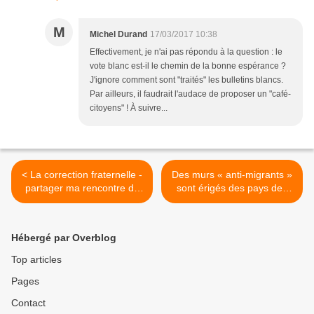
M
Michel Durand
17/03/2017 10:38
Effectivement, je n'ai pas répondu à la question : le
vote blanc est-il le chemin de la bonne espérance ?
J'ignore comment sont "traités" les bulletins blancs.
Par ailleurs, il faudrait l'audace de proposer un "café-
citoyens" ! À suivre...
< La correction fraternelle -
Des murs « anti-migrants »
partager ma rencontre du
sont érigés des pays des
Christ. Si ton frère (ta sœur)
Balkans jusqu’à Calais, des
vient à pécher, va à sa
obstacles de toutes sortes
rencontre
se multiplient aux frontières
Hébergé par Overblog
>
Top articles
Pages
Contact