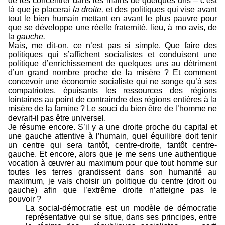
de les concentrer dans les mains de quelques uns – c’est
là que je placerai
la droite,
et des politiques qui vise avant
tout le bien humain mettant en avant le plus pauvre pour
que se développe une réelle fraternité, lieu, à mo avis, de
la
gauche.
Mais, me dit-on, ce n’est pas si simple. Que faire des
politiques qui s’affichent socialistes et conduisent une
politique d’enrichissement de quelques uns au détriment
d’un grand nombre proche de la misère ? Et comment
concevoir une économie socialiste qui ne songe qu’à ses
compatriotes, épuisants les ressources des régions
lointaines au point de contraindre des régions entières à la
misère de la famine ? Le souci du bien être de l’homme ne
devrait-il pas être universel.
Je résume encore. S’il y a une droite proche du capital et
une gauche attentive à l’humain, quel équilibre doit tenir
un centre qui sera tantôt, centre-droite, tantôt centre-
gauche. Et encore, alors que je me sens une authentique
vocation à œuvrer au maximum pour que tout homme sur
toutes les terres grandissent dans son humanité au
maximum, je vais choisir un politique du centre (droit ou
gauche) afin que l’extrême droite n’atteigne pas le
pouvoir ?
La social-démocratie est un modèle de démocratie
représentative qui se situe, dans ses principes, entre