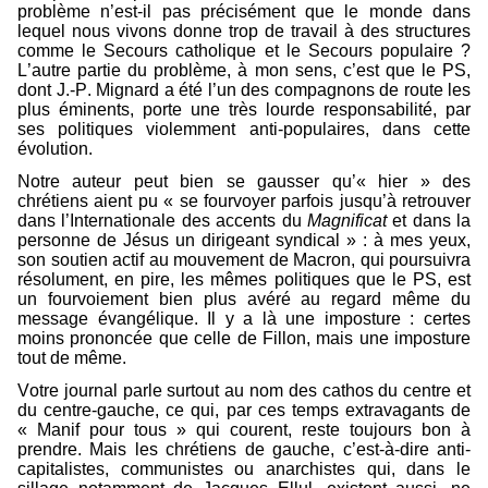
problème n’est-il pas précisément que le monde dans
lequel nous vivons donne trop de travail à des structures
comme le Secours catholique et le Secours populaire ?
L’autre partie du problème, à mon sens, c’est que le PS,
dont J.-P. Mignard a été l’un des compagnons de route les
plus éminents, porte une très lourde responsabilité, par
ses politiques violemment anti-populaires, dans cette
évolution.
Notre auteur peut bien se gausser qu’« hier » des
chrétiens aient pu « se fourvoyer parfois jusqu’à retrouver
dans l’Internationale des accents du
Magnificat
et dans la
personne de Jésus un dirigeant syndical » : à mes yeux,
son soutien actif au mouvement de Macron, qui poursuivra
résolument, en pire, les mêmes politiques que le PS, est
un fourvoiement bien plus avéré au regard même du
message évangélique. Il y a là une imposture : certes
moins prononcée que celle de Fillon, mais une imposture
tout de même.
Votre journal parle surtout au nom des cathos du centre et
du centre-gauche, ce qui, par ces temps extravagants de
« Manif pour tous » qui courent, reste toujours bon à
prendre. Mais les chrétiens de gauche, c’est-à-dire anti-
capitalistes, communistes ou anarchistes qui, dans le