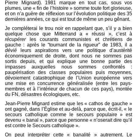
Pierre Mignard). 1981 marque en tout cas, sous vos
plumes, une « fin de l’histoire » somme toute fort glorieuse,
et on n’a guère de réflexion sur l’évolution politique des 35
dernières années, ce qui est tout de même un peu gênant.
Je compléterai le trou noir en rappelant que, s’il y a bien
quelque chose que Mitterrand a « réussi », c’est à
récupérer
les courants communistes et chrétiens de
gauche : après le “tournant de la rigueur” de 1983, il a
dévié
leurs aspirations vers une politique d’austérité
économiquement de droite, dont nous ne sommes pas
sortis depuis, et qui explique une bonne partie des
impasses auxquelles nous sommes confrontés :
paupérisation des classes populaires puis moyennes,
dévoiement catastrophique de l’Union européenne vers
une mise en concurrence généralisée (entre les pays-
membres et à l’intérieur de chacun de ces pays), montée
du FN, désastres écologiques, etc.
Jean-Pierre Mignard estime que les « cathos de gauche »
ont gagné, dans l’Église et au-delà, parce que, écrit-il, « le
secours catholique comme le secours populaire » est
devenu « banal », parce que personne « n’oserait dire qu’il
est contre le Secours catholique ».
On peut interpréter cette « banalité » autrement. Le