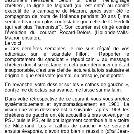
désormais mensuelle. Selon lui, dans "Témoignage
chrétien", la ligne de Mignard (qui est entré au comité
exécutif de la campagne de Macron, après avoir été le
compagnon de route de Hollande pendant 30 ans !) me
semble beaucoup plus contestable que celle de C. Pedotti
(qui est plus "hamoniste"). Son courrier est dirigé contre
l'évolution du courant Rocard-Delors (Hollande-Valls-
Macron ensuite)...
Le voici :
« Ces dernières semaines, je me suis régalé de vos
éditoriaux sur le scandale Fillon. Rapporter le
comportement du candidat « républicain » au message
chrétien dont il se réclame, et cela pour dénoncer un écart
insupportable, c’est une clef de lecture à la fois salutaire et
originale, que seul votre journal, ou presque, peut porter.
En revanche, votre dossier sur les « cathos de gauche »,
dont je me délectais par avance, me laisse sur ma faim.
Dans votre rétrospective de ce courant, vous vous arrêtez
systématiquement et symptomatiquement en 1981. La
vision que vous dessinez est la suivante : après 1968, les
chrétiens de gauche ont été accueillis à bras ouvert par le
PSU puis le PS, et ils ont largement contribué à la victoire
de Mitterrand. Les « cathos de gauche » se seraient
ensuite évaporés, d’avoir trop bien « réussi » (
dixit
Jean-