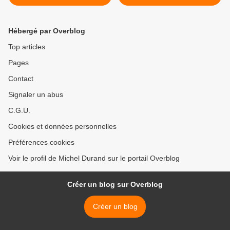
pratiquants, les gens dans
et Marie vivent ensemble. Il
leur quotidien, dans ce
aurait ainsi évité le
qu’ils ont de plus profond
scandale dans le voisinage
Hébergé par Overblog
au quotidien
>
Top articles
Pages
Contact
Signaler un abus
C.G.U.
Cookies et données personnelles
Préférences cookies
Voir le profil de Michel Durand sur le portail Overblog
Créer un blog sur Overblog
Créer un blog