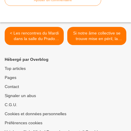
Ajouter un commentaire
< Les rencontres du Mardi
Si notre âme collective se
dans la salle du Prado
trouve mise en péril, la
lyonnais en janvier avec
société tout entière ne l’est
Robert Peloux et Regis
pas moins, dans cette paix
Chazot
civile qu’elle désire
Hébergé par Overblog
justement >
Top articles
Pages
Contact
Signaler un abus
C.G.U.
Cookies et données personnelles
Préférences cookies