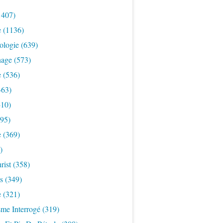
1407)
e
(1136)
ologie
(639)
nage
(573)
e
(536)
463)
10)
95)
e
(369)
)
rist
(358)
s
(349)
e
(321)
sme Interrogé
(319)