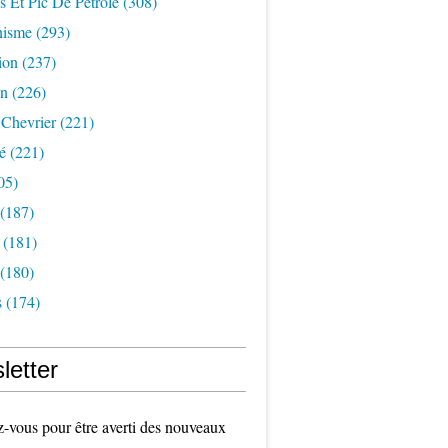
s Et Pic De Pétrole
(308)
nisme
(293)
ion
(237)
on
(226)
 Chevrier
(221)
é
(221)
05)
(187)
(181)
(180)
s
(174)
letter
vous pour être averti des nouveaux