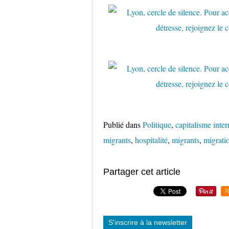
Publié dans
Politique
,
capitalisme inte
migrants
,
hospitalité
,
migrants
,
migrati
Partager cet article
R
S'inscrire à la newsletter