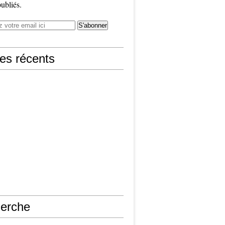
publiés.
les récents
erche