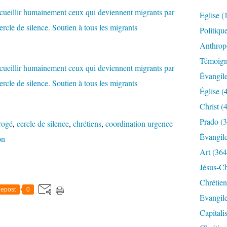
Eglise
(
Politiqu
Anthrop
Témoig
Évangil
Église
(
Christ
(4
Prado
(3
rrogé
,
cercle de silence
,
chrétiens
,
coordination urgence
Évangil
on
Art
(364
Jésus-Ch
Chrétien
epost
0
Evangil
Capitali