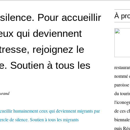
silence. Pour accueillir
À pr
ux qui deviennent
resse, rejoignez le
e. Soutien à tous les
restauran
nommé en
paroisse 
du touris
urand
l'iconog
de ces ch
biennale
puis Ré