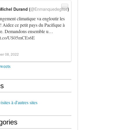
Michel Durand (
@Enmanquedeglise
)
ngement climatique va engloutir les
! Aidez ce petit pays du Pacifique à
vre. Demandons ensemble u…
//t.co/US05mCEs6E
er 08, 2022
tweets
s
sites à d'autres sites
gories