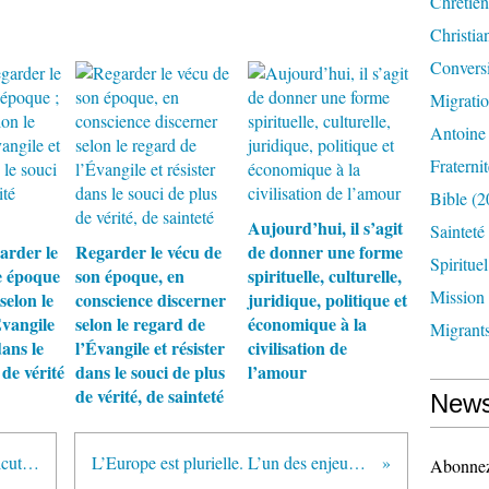
Chrétien
Christia
Convers
Migrati
Antoine
Fraternit
Bible
(2
Aujourd’hui, il s’agit
Sainteté
garder le
Regarder le vécu de
de donner une forme
Spirituel
e époque
son époque, en
spirituelle, culturelle,
Mission
selon le
conscience discerner
juridique, politique et
Évangile
selon le regard de
économique à la
Migrant
dans le
l’Évangile et résister
civilisation de
 de vérité
dans le souci de plus
l’amour
de vérité, de sainteté
News
F. Laborde, prêtre du Prado, à Calcutta : J'étais venu en Inde pour évangéliser les pauvres mais ce sont les pauvres qui m'ont évangélisé
L’Europe est plurielle. L’un des enjeux de l’Union est d’articuler sa grande diversité avec une vision commune de son avenir, ouverte à tous
Abonnez-